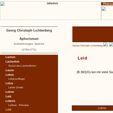
Philos
Home
Impressum
Copyright
A
B
C
Georg Christoph Lichtenberg
-
Aphorismen
Aufzeichnungen, Sprüche
Georg Christoph Lichtenberg
L
(1764-1771)
Lachen
Leid
Lächerlich
Grund des Lächerlichen
Laune
[B 383] Es tun mir viele S
Leben
Lebens-Regel
Lehre
Lehre Christi
Lehrer
Leib
Leibniz
Leibniz - Principia
Leibniz
Leid