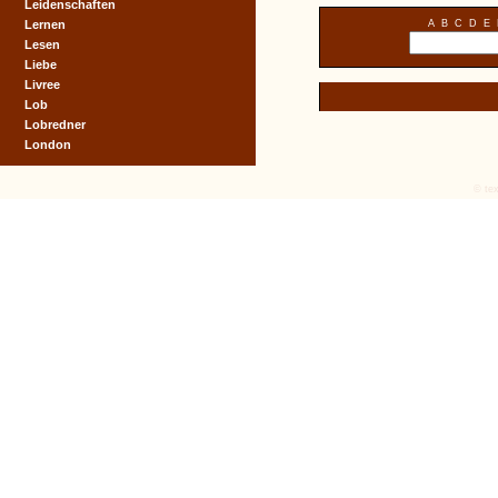
Leidenschaften
Lernen
A
B
C
D
E
Lesen
Liebe
Livree
Lob
Lobredner
London
© tex