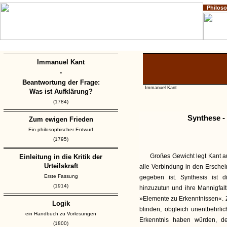
Philos
Home
Impressum
Copyright
Immanuel Kant
-
Beantwortung der Frage:
Immanuel Kant
Was ist Aufklärung?
(1784)
Synthese -
Zum ewigen Frieden
Ein philosophischer Entwurf
(1795)
Großes Gewicht legt Kant a
Einleitung in die Kritik der
Urteilskraft
alle Verbindung in den Ersche
Erste Fassung
gegeben ist. Synthesis ist 
(1914)
hinzuzutun und ihre Mannigfalti
»Elemente zu Erkenntnissen«. Zu
Logik
blinden, obgleich unentbehrli
ein Handbuch zu Vorlesungen
Erkenntnis haben würden, de
(1800)