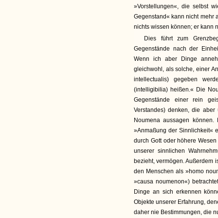
»Vorstellungen«, die selbst 
Gegenstand« kann nicht mehr an
nichts wissen können; er kann n
Dies führt zum Grenzbe
Gegenstände nach der Einhei
Wenn ich aber Dinge anneh
gleichwohl, als solche, einer A
intellectualis) gegeben we
(intelligibilia) heißen.« Die N
Gegenstände einer rein geis
Verstandes) denken, die aber 
Noumena aussagen können. Die
»Anmaßung der Sinnlichkeit« e
durch Gott oder höhere Wesen a
unserer sinnlichen Wahrnehmu
bezieht, vermögen. Außerdem is
den Menschen als »homo noumen
»causa noumenon«) betrachtet
Dinge an sich erkennen könne
Objekte unserer Erfahrung, dene
daher nie Bestimmungen, die nu