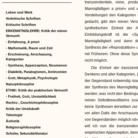
transzendentale, reine,
prod
Mannigfaltigen a priori« und v
Leben und Werk
Vorstellungen den Kategorien 
Vorkritische Schriften
gedacht, gibt den reinen Vers
Kritische Schriften
synthetischen Einheit der A
ERKENNTNISLEHRE: Kritik der reinen
Einbildungskraft ist die »
Vernunft
Mannigfaltigkeit und dann
- Errfahrung, A priori
Synthesis der »Reproduktion« un
- Mathematik, Raum und Zeit
mit Früherem. Ohne diese Sy
- Erscheinung, Anschauung,
Kategorien
nicht möglich.
- Synthese, Apperzeption, Noumenon
Die
Einheit der transzen
- Dialektik, Paralogismen, Antinomien
Denkens und aller Kategorien, j
- Gott, Metaphysik, Psychologie
der Gegenstand notwendig macht,
Naturphilosophie
der Synthesis des Mannigfaltig
ETHIK: Kritik der praktischen Vernunft
werden, was nicht den Bedingun
- Freiheit, Gott, Unsterblichkeit
reinen Selbstbewußtseins zus
Rechts-, Geschichtsphilosophie
keine Synthesen derselben zur 
Kritik der Urteilskraft
vor allen Datis der Anschauun
Teleologie
von Gegenständen möglich ist«
Ästhetik
will ich nun die
transzende
Religionsphilosophie
empirischen Apperzeption, dem 
Schüler, Sekundärliteratur