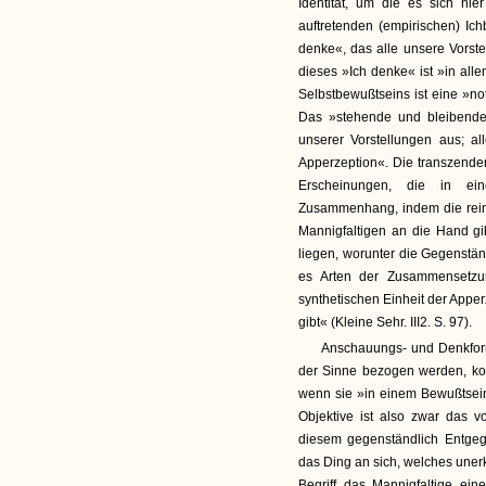
Identität, um die es sich hier
auftretenden (empirischen) Ich
denke«, das alle unsere Vorst
dieses »Ich denke« ist »in all
Selbstbewußtseins ist eine »no
Das »stehende und bleibende 
unserer Vorstellungen aus; a
Apperzeption«. Die transzenden
Erscheinungen, die in ei
Zusammenhang, indem die reine
Mannigfaltigen an die Hand gib
liegen, worunter die Gegenstä
es Arten der Zusammensetzun
synthetischen Einheit der Appe
gibt« (Kleine Sehr. III2. S. 97).
Anschauungs- und Denkform
der Sinne bezogen werden, ko
wenn sie »in einem Bewußtsein 
Objektive ist also zwar das 
diesem gegenständlich Entgege
das Ding an sich, welches unerke
Begriff das Mannigfaltige ein