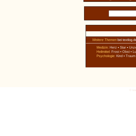
Weitere Themen
bei textlog.d
Medizin:
Herz
•
Star
•
Unz
Heilmittel:
Frost
•
Obst
•
Lu
Psychologie:
Kind
•
Traum
© tex