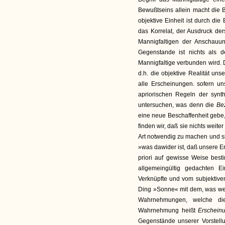
Bewußtseins allein macht die 
objektive Einheit ist durch die
das Korrelat, der Ausdruck d
Mannigfaltigen der Anschauun
Gegenstande ist nichts als d
Mannigfaltige verbunden wird.
d.h. die objektive Realität un
alle Erscheinungen. sofern u
apriorischen Regeln der synt
untersuchen, was denn die
Be
eine neue Beschaffenheit gebe, 
finden wir, daß sie nichts weite
Art notwendig zu machen und si
»was dawider ist, daß unsere Er
priori auf gewisse Weise best
allgemeingültig gedachten E
Verknüpfte und vom subjektiven
Ding »Sonne« mit dem, was wes
Wahrnehmungen, welche die
Wahrnehmung heißt
Erschein
Gegenstände unserer Vorstell