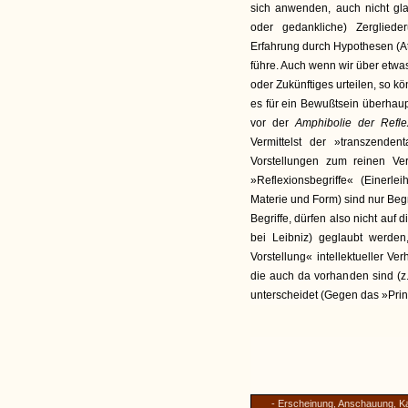
sich anwenden, auch nicht glau
oder gedankliche) Zerglied
Erfahrung durch Hypothesen (At
führe. Auch wenn wir über etw
oder Zukünftiges urteilen, so k
es für ein Bewußtsein überhau
vor der
Amphibolie der Refle
Vermittelst der »transzenden
Vorstellungen zum reinen Ve
»Reflexionsbegriffe« (Einerle
Materie und Form) sind nur Beg
Begriffe, dürfen also nicht auf
bei Leibniz) geglaubt werde
Vorstellung« intellektueller Ve
die auch da vorhanden sind (z.
unterscheidet (Gegen das »Prin
- Erscheinung, Anschauung, K