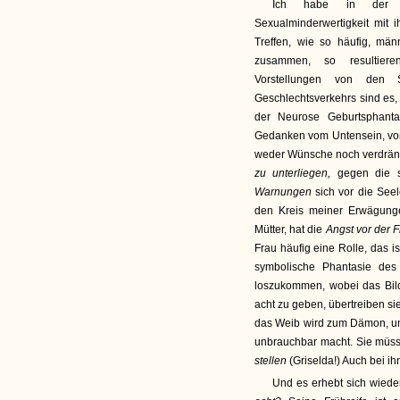
Ich habe in der »Mi
Sexualminderwertigkeit mit i
Treffen, wie so häufig, mä
zusammen, so resultiere
Vorstellungen von den 
Geschlechtsverkehrs sind es,
der Neurose Geburtsphanta
Gedanken vom Untensein, von
weder Wünsche noch verdrän
zu unterliegen,
gegen die s
Warnungen
sich vor die Seel
den Kreis meiner Erwägunge
Mütter, hat die
Angst vor der 
Frau häufig eine Rolle, das i
symbolische Phantasie des 
loszukommen, wobei das Bild
acht zu geben, übertreiben sie
das Weib wird zum Dämon, und
unbrauchbar macht. Sie mü
stellen
(Griselda!) Auch bei i
Und es erhebt sich wieder