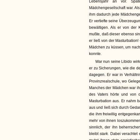
Lebensjahr an vor. Spät
Mädchengesellschaft war. Al
ihm dadurch jede Mädchengesel
Er vertiefte seine Überzeugu
bewältigen. Als er von der 
mußte, daß dieser ebenso sin
er ließ von der Masturbation! 
Mädchen zu küssen, um nachhe
konnte.
War nun seine Libido wirkl
er zu Sicherungen, wie die de
dagegen. Er war in Verhältn
Provinzrealschule, wo Gelege
Manches der Mädchen war ih
des Vaters hörte und von d
Masturbation aus. Er nahm b
aus und ließ sich durch Ged
die ihm freiwillig entgegenka
mehr von ihnen loszukommen. 
sinnlich, der ihn beherrsch
bleibt
stark.
Dabei verachtet e