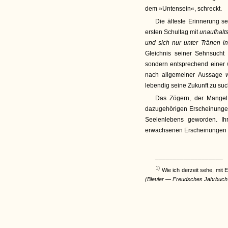
dem »Untensein«, schreckt.
Die älteste Erinnerung s
ersten Schultag mit
unaufhalt
und sich nur unter Tränen i
Gleichnis seiner Sehnsucht 
sondern entsprechend einer w
nach allgemeiner Aussage
lebendig seine Zukunft zu su
Das Zögern, der Mangel 
dazugehörigen Erscheinungen
Seelenlebens geworden. Ihr
erwachsenen Erscheinungen
___________________
1)
Wie ich derzeit sehe, mit E
(Bleuler
—
Freudsches Jahrbuch