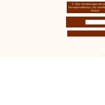
II. Über Verstärkungen des 
Hermaphroditismus. Der männlic
Endziel
© tex