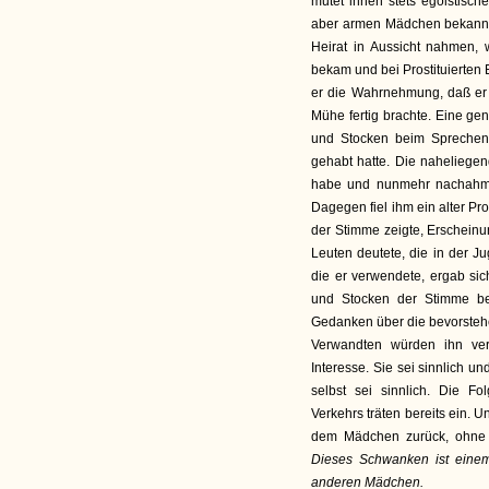
mutet ihnen stets egoistisc
aber armen Mädchen bekannt,
Heirat in Aussicht nahmen,
bekam und bei Prostituierten 
er die Wahrnehmung, daß er 
Mühe fertig brachte. Eine ge
und Stocken beim Sprechen 
gehabt hatte. Die naheliege
habe und nunmehr nachahme,
Dagegen fiel ihm ein alter Pro
der Stimme zeigte, Erscheinu
Leuten deutete, die in der J
die er verwendete, ergab sich
und Stocken der Stimme be
Gedanken über die bevorstehe
Verwandten würden ihn ver
Interesse. Sie sei sinnlich u
selbst sei sinnlich. Die Fo
Verkehrs träten bereits ein. U
dem Mädchen zurück, ohne 
Dieses Schwanken ist einem
anderen Mädchen.