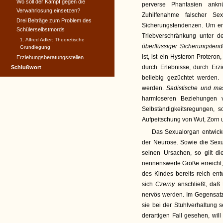
Wo soll der Kampf gegen die
perverse Phantasien ankn
Verwahrlosung einsetzen?
Zuhilfenahme falscher Se
Drei Beiträge zum Problem des
Sicherungstendenzen. Um er
Schülerselbstmords
Triebverschränkung unter d
1. Alfred Adler: Theoretische
überflüssiger Sicherungsten
Grundlegung
ist, ist ein Hysteron-Proteron
Erziehungsberatungsstellen
durch Erlebnisse, durch Erz
Schlußwort
beliebig gezüchtet werden.
werden.
Sadistische und m
harmloseren Beziehungen 
Selbständigkeits­regungen, 
Aufpeitschung von Wut, Zorn u
Das Sexualorgan entwicke
der Neurose. Sowie die Sex
seinen Ursachen, so gilt d
nennenswerte Größe erreicht,
des Kindes bereits reich ent
sich
Czerny
anschließt, daß
nervös werden. Im Gegensatz 
sie bei der Stuhlverhaltung 
derartigen Fall gesehen, will