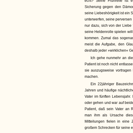
echt?
Seine Frühreife ist
Sicherung gegen den Dämon 
seine Liebeshörigkeit ist ein 
unterwerfen, seine perversen 
nur dazu, sich von der Liebe 
seine Heldenrolle spielen wil
kommen. Zumal das sogenann
meist die Aufgabe, den Gla
deshalb jeder »wirklichen« G
Ich gehe nunmehr an die 
Patient ist noch nicht entlasse
sie auszugsweise vortragen
machen.
Ein 22jähriger Bauzeichn
Jahren und häufige nächtlich
Vater im fünften Lebensjahr.
oder gehen und war auf beide
Patient, daß sein Vater an 
man ihm als Ursache dies
Mitteilungen fielen in eine 
großem Schrecken für seine e