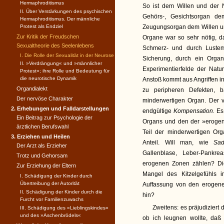
Hermaphroditismus
So ist dem Willen und der N
II. Über Verstärkungen des psychischen
Gehörs-, Gesichtsorgan d
Hermaphroditismus. Der männliche
Protest als Endziel
Zeugungsorgan dem Willen 
Zur Kritik der Freudschen
Organe war so sehr nötig, d
Sexualtheorie des Seelenlebens
Schmerz- und durch Lustem
I. Die Rolle der Sexualität in der Neurose
Sicherung, durch ein Orga
II. »Verdrängung« und »männ­licher
Experimentierfelde der Natur
Protest«; ihre Rolle und Bedeutung für
die neurotische Dynamik
Anstoß kommt aus Angriffen i
Organdialekt
zu peripheren Defekten, 
Der nervöse Charakter
minderwertigen Organ. Der v
2. Erhebungen und Falldarstellungen
endgültige
Kompensation.
Es
Ein Beitrag zur Psychologie der
Organs und den der »erog
ärztlichen Berufswahl
Teil der minderwertigen Org
3. Erziehen und Heilen
Anteil. Will man, wie
Sa
Der Arzt als Erzieher
Gallenblase, Leber-Pankr
Trotz und Gehorsam
erogenen Zonen zählen? Di
Zur Erziehung der Eltern
Mangel des Kitzelgefühls 
I. Schädigung der Kinder durch
Übertreibung der Autorität
Auffassung von den erogen
II. Schädigung der Kinder durch die
hin?
Furcht vor Familienzuwachs
Zweitens: es präjudiziert
III. Schädigung des »Lieblingskindes«
und des »Aschenbrödels«
ob ich leugnen wollte, da