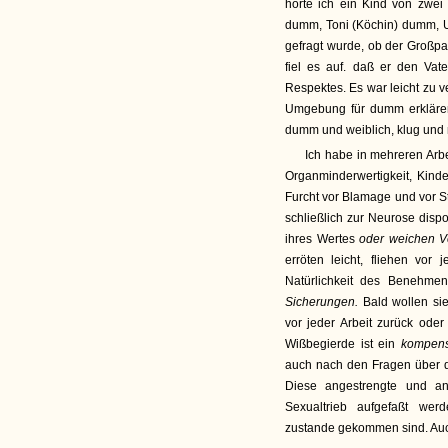
hörte ich ein Kind von zwe
dumm, Toni (Köchin) dumm, 
gefragt wurde, ob der Großp
fiel es auf. daß er den Va
Respektes. Es war leicht zu v
Umgebung für dumm erklären w
dumm und weiblich, klug und
Ich habe in mehreren Arbe
Organminderwertigkeit, Kinde
Furcht vor Blamage und vor St
schließlich zur Neurose disp
ihres Wertes
oder weichen Ve
erröten leicht, fliehen vor
Natürlichkeit des Benehme
Sicherungen.
Bald wollen sie
vor jeder Arbeit zurück oder
Wißbegierde ist ein
kompens
auch nach den Fragen über 
Diese angestrengte und an
Sexualtrieb aufgefaßt wer
zustande gekommen sind. Auch 