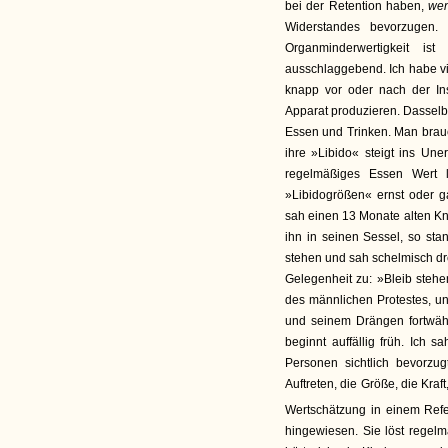
bei der Retention haben,
wen
Widerstandes bevorzugen.
Organminderwertigkeit i
ausschlaggebend. Ich habe vie
knapp vor oder nach der I
Apparat produzieren. Dasselb
Essen und Trinken. Man brau
ihre »Libido« steigt ins Un
regelmäßiges Essen Wert l
»Libidogrößen« ernst oder 
sah einen 13 Monate alten Kn
ihn in seinen Sessel, so sta
stehen und sah schelmisch dre
Gelegenheit zu: »Bleib stehe
des männlichen Protestes, un
und seinem Drängen fortwäh
beginnt auffällig früh. Ich
Personen sichtlich bevorzug
Auftreten, die Größe, die Kraf
Wertschätzung in einem Ref
hingewiesen. Sie löst rege