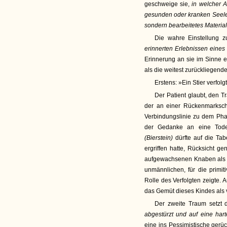
geschweige sie,
in welcher 
gesunden oder kranken Seel
sondern bearbeitetes Material
Die wahre Einstellung
erinnerten Erlebnissen ein
Erinnerung an sie im Sinne e
als die weitest zurückliegen
Erstens: »Ein Stier verfol
Der Patient glaubt, den 
der an einer Rückenmarkschw
Verbindungslinie zu dem Phan
der Gedanke an eine Todes
(Bierstein)
dürfte auf die Ta
ergriffen hatte, Rücksicht
aufgewachsenen Knaben al
unmännlichen, für die primi
Rolle des Verfolgten zeigte. 
das Gemüt dieses Kindes als 
Der zweite Traum setzt 
abgestürzt und auf eine hart
eine ins Pessimistische gerüc