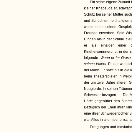
Für seine eigene Zukunft h
kleiner Knabe, da er, schwäch
Schutz bei seiner Mutter sucht
und Schüchternheit hafteten 
wollte unter seinen Gespiel
Freunde erwerben. Sein Wis
Dingen als in der Schule. S
er als einziger einer g
Kindheitserinnerung, in der s
folgende:
Wenn er im Grase 
seines Vaters.
Er, der weibli
der Mann. Er hatte bis in die 
beim Theaterspielen in weibl
der um zwei Jahre älteren Sc
Neugierde. In seinen Träumen 
Schwester bezogen. — Die Mut
Härte gegenüber den älteren
Bezüglich der Ehen ihrer Kind
eine ihrer Schwiegertöchter v
war. Alles in allem beherrscht
Erregungen und masturba