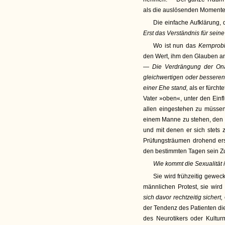
als die auslösenden Momente
Die einfache Aufklärung, 
Erst das Verständnis für sei
Wo ist nun das
Kernprob
den Wert, ihm den Glauben an
—
Die Verdrängung der Ona
gleichwertigen oder besseren
einer Ehe stand,
als er fürcht
Vater »oben«, unter den Einf
allen eingestehen zu müsse
einem Manne zu stehen, den K
und mit denen er sich stets 
Prüfungsträumen drohend er
den bestimmten Tagen sein Zu
Wie kommt die Sexualität 
Sie wird frühzeitig gewec
männlichen Protest, sie wird
sich davor rechtzeitig sichert,
der Tendenz des Patienten die
des Neurotikers oder Kultu