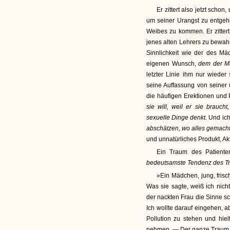
Er zittert also jetzt schon
um seiner Urangst zu entgehe
Weibes zu kommen. Er zittert
jenes alten Lehrers zu bewah
Sinnlichkeit wie der des Mä
eigenen Wunsch,
dem der M
letzter Linie ihm nur wiede
seine Auffassung von seiner
die häufigen Erektionen und 
sie will, weil er sie brauch
sexuelle Dinge denkt.
Und ich
abschätzen, wo alles gemacht, 
und unnatürliches Produkt, A
Ein Traum des Patienten
bedeutsamste Tendenz des Tr
»Ein Mädchen, jung, frisc
Was sie sagte, weiß ich nich
der nackten Frau die Sinne s
Ich wollte darauf eingehen, 
Pollution zu stehen und hie
nehmen. — Der ganze Traum z