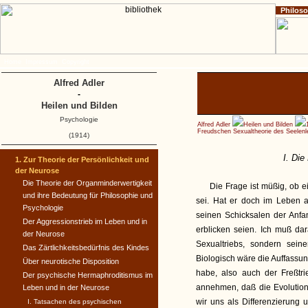
Philos
Home
Impressum
Copyright
Alfred Adler
-
Heilen und Bilden
Psychologie
Alfred Adler
Heilen und Bilden
Freudschen Sexualtheorie des Seelen
(1914)
I. Die
1. Zur Theorie der Persönlichkeit und
der Neurose
Die Theorie der Organminder­wertigkeit
Die Frage ist müßig, ob 
und ihre Bedeutung für Philosophie und
sei. Hat er doch im Leben a
Psychologie
seinen Schicksalen der Anf
Der Aggressionstrieb im Leben und in
erblicken seien. Ich muß da
der Neurose
Sexualtriebs, sondern sein
Das Zärtlichkeitsbedürfnis des Kindes
Biologisch wäre die Auffassun
Über neurotische Disposition
habe, also auch der Freßtri
Der psychische Hermaphroditis­mus im
annehmen, daß die Evolution
Leben und in der Neurose
wir uns als Differenzierung 
I. Tatsachen des psychischen