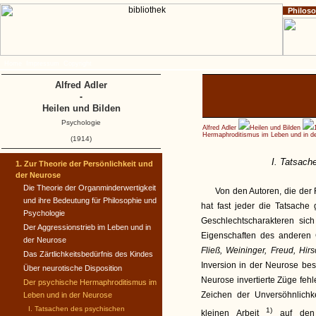
Philos
Home
Impressum
Copyright
Alfred Adler
-
Heilen und Bilden
Psychologie
Alfred Adler
Heilen und Bilden
Hermaphroditis­mus im Leben und in d
(1914)
I. Tatsac
1. Zur Theorie der Persönlichkeit und
der Neurose
Die Theorie der Organminder­wertigkeit
Von den Autoren, die de
und ihre Bedeutung für Philosophie und
hat fast jeder die Tatsache
Psychologie
Geschlechtscharakteren sic
Der Aggressionstrieb im Leben und in
Eigenschaften des anderen 
der Neurose
Fließ, Weininger, Freud, Hirs
Das Zärtlichkeitsbedürfnis des Kindes
Inversion in der Neurose beso
Über neurotische Disposition
Neurose invertierte Züge fehl
Der psychische Hermaphroditis­mus im
Zeichen der Unversöhnlichkei
Leben und in der Neurose
I. Tatsachen des psychischen
1)
kleinen Arbeit
auf den 