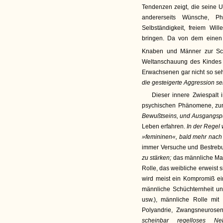
Tendenzen zeigt, die seine U
andererseits Wünsche, P
Selbständigkeit, freiem Wi
bringen. Da von dem einen
Knaben und Männer zur Sc
Weltanschauung des Kindes z
Erwachsenen gar nicht so se
die gesteigerte Aggression se
Dieser innere Zwiespalt 
psychischen Phänomene, zum
Bewußtseins, und Ausgangspu
Leben erfahren.
In der Regel
»femininen«, bald mehr nach
immer Versuche und Bestreb
zu stärken;
das männliche Mate
Rolle, das weibliche erweist 
wird meist ein Kompromiß ein
männliche Schüchternheit u
usw.), männliche Rolle mit
Polyandrie, Zwangsneurosen
scheinbar regelloses N