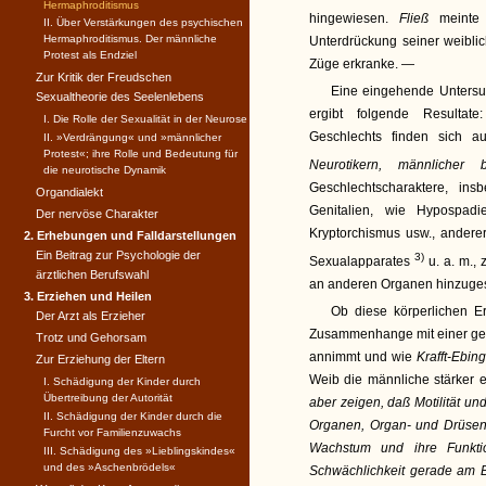
Hermaphroditismus
hingewiesen.
Fließ
meinte
II. Über Verstärkungen des psychischen
Hermaphroditismus. Der männliche
Unterdrückung seiner weibli
Protest als Endziel
Züge erkranke. —
Zur Kritik der Freudschen
Eine eingehende Untersu
Sexualtheorie des Seelenlebens
ergibt folgende Resultat
I. Die Rolle der Sexualität in der Neurose
Geschlechts finden sich a
II. »Verdrängung« und »männ­licher
Protest«; ihre Rolle und Bedeutung für
Neurotikern, männlicher b
die neurotische Dynamik
Geschlechtscharaktere, in
Organdialekt
Genitalien, wie Hypospadi
Der nervöse Charakter
Kryptorchismus usw., anderer
2. Erhebungen und Falldarstellungen
Ein Beitrag zur Psychologie der
3)
Sexualapparates
u. a. m., 
ärztlichen Berufswahl
an anderen Organen hinzuges
3. Erziehen und Heilen
Ob diese körperlichen E
Der Arzt als Erzieher
Zusammenhange mit einer geg
Trotz und Gehorsam
annimmt und wie
Krafft-Ebin
Zur Erziehung der Eltern
Weib die männliche stärker en
I. Schädigung der Kinder durch
Übertreibung der Autorität
aber zeigen, daß Motilität un
II. Schädigung der Kinder durch die
Organen, Organ- und Drüsen
Furcht vor Familienzuwachs
Wachstum und ihre Funktio
III. Schädigung des »Lieblingskindes«
und des »Aschenbrödels«
Schwächlichkeit gerade am Be