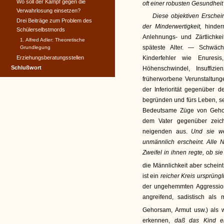
Wo soll der Kampf gegen die
oft einer robusten Gesundheit
Verwahrlosung einsetzen?
Diese objektiven Erschei
Drei Beiträge zum Problem des
der Minderwertigkeit,
hinder
Schülerselbstmords
Anlehnungs- und Zärtlichkei
1. Alfred Adler: Theoretische
späteste Alter. — Schwächl
Grundlegung
Erziehungsberatungsstellen
Kinderfehler wie Enuresis, 
Schlußwort
Höhenschwindel, Insuffi
früherworbene Verunstaltunge
der Inferiorität gegenüber 
begründen und fürs Leben, se
Bedeutsame Züge von Gehor
dem Vater gegenüber zeich
neigenden aus.
Und sie we
unmännlich erscheint. Alle N
Zweifel in ihnen regte, ob si
die Männlichkeit aber scheint
ist ein
reicher Kreis ursprüngl
der ungehemmten Aggression, 
angreifend, sadistisch al
Gehorsam, Armut usw.) als 
erkennen,
daß das Kind ei