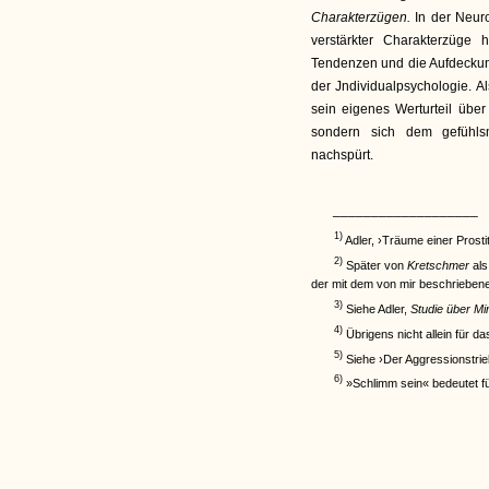
Charakterzügen.
In der Neur
verstärkter Charakterzüge 
Tendenzen und die Aufdeckun
der Jndividualpsychologie. Al
sein eigenes Werturteil über
sondern sich dem gefühls
nachspürt.
___________________
1)
Adler, ›Träume einer Prostit
2)
Später von
Kretschmer
al
der mit dem von mir beschriebene
3)
Siehe Adler,
Studie über Mi
4)
Übrigens nicht allein für d
5)
Siehe ›Der Aggressionstrie
6)
»Schlimm sein« bedeutet für