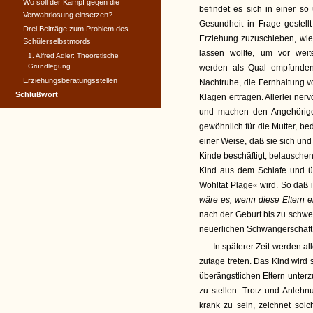
Wo soll der Kampf gegen die
befindet es sich in einer s
Verwahrlosung einsetzen?
Gesundheit in Frage gestellt
Drei Beiträge zum Problem des
Erziehung zuzuschieben, wie
Schülerselbstmords
lassen wollte, um vor wei
1. Alfred Adler: Theoretische
Grundlegung
werden als Qual empfunden, 
Erziehungsberatungsstellen
Nachtruhe, die Fernhaltung 
Schlußwort
Klagen ertragen. Allerlei ne
und machen den Angehörigen
gewöhnlich für die Mutter, bed
einer Weise, daß sie sich un
Kinde beschäftigt, belauschen
Kind aus dem Schlafe und üb
Wohltat Plage« wird. So daß 
wäre es, wenn diese Eltern e
nach der Geburt bis zu schwe
neuerlichen Schwangerschaft 
In späterer Zeit werden al
zutage treten. Das Kind wird s
überängstlichen Eltern unterz
zu stellen. Trotz und Anleh
krank zu sein, zeichnet solc