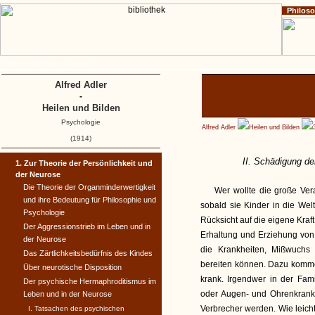
Philos
Home
Impressum
Copyright
Alfred Adler
-
Heilen und Bilden
Psychologie
Alfred Adler
Heilen und Bilden
(1914)
II. Schädigung de
1. Zur Theorie der Persönlichkeit und
der Neurose
Die Theorie der Organminder­wertigkeit
Wer wollte die große Vera
und ihre Bedeutung für Philosophie und
sobald sie Kinder in die Wel
Psychologie
Rücksicht auf die eigene Kraft
Der Aggressionstrieb im Leben und in
Erhaltung und Erziehung von
der Neurose
die Krankheiten, Mißwuchs
Das Zärtlichkeitsbedürfnis des Kindes
bereiten können. Dazu komme
Über neurotische Disposition
krank. Irgendwer in der Fami
Der psychische Hermaphroditis­mus im
oder Augen- und Ohrenkrankhe
Leben und in der Neurose
Verbrecher werden. Wie leich
I. Tatsachen des psychischen