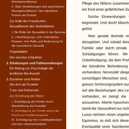
Hermaphroditismus
Pflege des Stillens zusammen
II. Über Verstärkungen des psychischen
ein Kind einer gefährlichen Z
Hermaphroditismus. Der männliche
Protest als Endziel
Solche Einwendungen w
Zur Kritik der Freudschen
begründet. Und doch! Manche
Sexualtheorie des Seelenlebens
gelöst.
I. Die Rolle der Sexualität in der Neurose
Aber gerade deshalb ei
II. »Verdrängung« und »männ­licher
Protest«; ihre Rolle und Bedeutung für
abzugeben. Und sobald die
die neurotische Dynamik
Familie oder durch private
Organdialekt
Schädigungen führen. Wir
Der nervöse Charakter
Unbefriedigung, die dem Proh
2. Erhebungen und Falldarstellungen
die künstliche Behinderung
Ein Beitrag zur Psychologie der
vorhandene Nervosität
steig
ärztlichen Berufswahl
vorsichtigen Menschen sind,
3. Erziehen und Heilen
ganzes Sicherungssystem aus
Der Arzt als Erzieher
Trotz und Gehorsam
auf alle Beziehungen des Le
Zur Erziehung der Eltern
vorhanden, so zwingt die 
I. Schädigung der Kinder durch
anzusehen. Allerlei hypocho
Übertreibung der Autorität
damit die Gesundheit nur nic
II. Schädigung der Kinder durch die
Luxus nehmen einen ungeheu
Furcht vor Familienzuwachs
III. Schädigung des »Lieblingskindes«
Egoismus, so daß sich diese
und des »Aschenbrödels«
Eventualität einer Nachkom