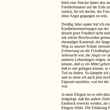
blieb eine Strecke hinter den 
Friedhofsmauer auf die Erde un
zurück, bis ich dachte, der Fu
ohne Angst gegangen zu sein.
Dreißig Jahre später traf ich 
Kindheitserinnerungen aus der V
derzeit jener Friedhof nicht me
mir solche Beschwerden gemach
ehemaliger Kamerad, der länger
Weg zu unserer Schule
niemals
Erinnerung an die Friedhofsges
Sehnsucht war, die Angst vor 
anderen Lebenslagen zeigen, 
könnte,
daß es ein Mittel geben
daß es mir gelingen könnte, in
Tod zu finden. So kämpfte ich 
und so sinne ich auch jetzt no
Eigenart anziehen, was bei der
war.
Ja mein Ehrgeiz ist so sehr dur
festgelegt, daß ihn andere Ziel
Eindruck erweckt werden, als 
Ehrgeiz fehlte. Die Erklärung f