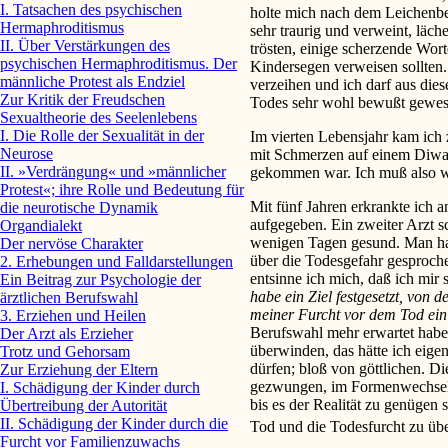
I. Tatsachen des psychischen
holte mich nach dem Leichenbe
Hermaphroditismus
sehr traurig und verweint, läch
II. Über Verstärkungen des
trösten, einige scherzende Wort
psychischen Hermaphroditismus. Der
Kindersegen verweisen sollten.
männliche Protest als Endziel
verzeihen und ich darf aus die
Zur Kritik der Freudschen
Todes sehr wohl bewußt gewes
Sexualtheorie des Seelenlebens
I. Die Rolle der Sexualität in der
Im vierten Lebensjahr kam ich 
Neurose
mit Schmerzen auf einem Diwan
II. »Verdrängung« und »männ­licher
gekommen war. Ich muß also wo
Protest«; ihre Rolle und Bedeutung für
Mit fünf Jahren erkrankte ich
die neurotische Dynamik
aufgegeben. Ein zweiter Arzt s
Organdialekt
wenigen Tagen gesund. Man hat
Der nervöse Charakter
über die Todesgefahr gesprochen
2. Erhebungen und Falldarstellungen
entsinne ich mich, daß ich mir s
Ein Beitrag zur Psychologie der
habe ein Ziel festgesetzt, von 
ärztlichen Berufswahl
meiner Furcht vor dem Tod ei
3. Erziehen und Heilen
Berufswahl mehr erwartet habe, 
Der Arzt als Erzieher
überwinden, das hätte ich eige
Trotz und Gehorsam
dürfen; bloß von göttlichen. Di
Zur Erziehung der Eltern
gezwungen, im Formenwechsel d
I. Schädigung der Kinder durch
bis es der Realität zu genügen
Übertreibung der Autorität
II. Schädigung der Kinder durch die
Tod und die Todesfurcht zu üb
Furcht vor Familienzuwachs