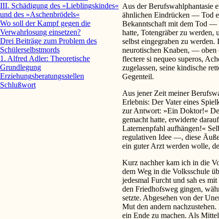
III. Schädigung des »Lieblingskindes«
Aus der Berufswahlphantasie e
und des »Aschenbrödels«
ähnlichen Eindrücken — Tod ei
Wo soll der Kampf gegen die
Bekanntschaft mit dem Tod — a
Verwahrlosung einsetzen?
hatte, Totengräber zu werden, 
Drei Beiträge zum Problem des
selbst eingegraben zu werden. 
Schülerselbstmords
neurotischen Knaben, — oben 
1. Alfred Adler: Theoretische
flectere si nequeo superos, Ac
Grundlegung
zugelassen, seine kindische re
Erziehungsberatungsstellen
Gegenteil.
Schlußwort
Aus jener Zeit meiner Berufswa
Erlebnis: Der Vater eines Spie
zur Antwort: »Ein Doktor!« Der
gemacht hatte, erwiderte darau
Laternenpfahl aufhängen!« Sel
regulativen Idee —, diese Äußer
ein guter Arzt werden wolle, de
Kurz nachher kam ich in die Vo
dem Weg in die Volksschule üb
jedesmal Furcht und sah es mi
den Friedhofsweg gingen, währe
setzte. Abgesehen von der Uner
Mut den andern nachzustehen. E
ein Ende zu machen. Als Mitte