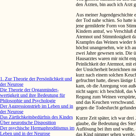
den Ärzten, bin auch ich Arzt
Aus meiner Jugendgeschichte er
der Tod nahe schien. So hatte 
jene gemilderte Form von Stimm
Kindern antraf, wo Verschluß d
Atemnot und Stimmlosigkeit da
Krampfes das Weinen wieder for
höchst unangenehm, wie ich au
zwei Jahre gewesen sein. Die ü
Hausarztes waren mir nicht ent
Peinlichkeit der Atemnot, mit 
der Unsicherheit bezeichnen mö
kurz nach einem solchen Keucha
1. Zur Theorie der Persönlichkeit und
gefruchtet hatte, dieses lästi
der Neurose
kam, ob die Anregung von außen
Die Theorie der Organminder­
nicht sagen: ich beschloß, das W
wertigkeit und ihre Bedeutung für
Regung zum Weinen verspürte, 
Philosophie und Psychologie
und das Keuchen verschwand. Ic
Der Aggressionstrieb im Leben und in
gegen die Todesfurcht gefunde
der Neurose
Das Zärtlichkeitsbedürfnis des Kindes
Kurze Zeit später, ich war drei
Über neurotische Disposition
glaube, die Bedeutung des Sterb
Der psychische Hermaphroditis­mus im
Auflösung bei ihm und wußte, 
Leben und in der Neurose
das Kind nimmer sehen werde, 