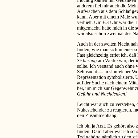
Flüchtig kamen mir Gedanken üb
anderem fiel mir auch die Mein
Aufwachen aus dem Schlaf gewö
kann. Aber mit einem Male wuß
verhielt. Um ½3 Uhr war die Ti
mitgemacht, hatte mich in die 
war also schon zweimal des Nac
Auch in der zweiten Nacht nah
finden, wie man sich in einer s
Fast gleichzeitig erriet ich, daß
Sicherung
am Werke war, der i
sollte. Ich verstand auch ohne 
Sehnsucht — in sinnreicher We
Repräsentation symbolisierte. 
auf der Suche nach einem Mittel 
her, um mich zur Gegenwehr zu
Gefahr und Nachdenken!
Leicht war auch zu verstehen, 
Nahestehender zu reagieren, me
den Zusammenhang.
Ich bin ja Arzt. Es gehört also
finden. Damit aber war ich s
Tod gehörte nämlich zu den stä