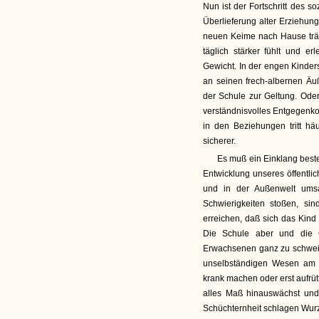
Nun ist der Fortschritt des 
Überlieferung alter Erziehun
neuen Keime nach Hause träg
täglich stärker fühlt und er
Gewicht. In der engen Kinders
an seinen frech-albernen Äu
der Schule zur Geltung. Oder 
verständnisvolles Entgegen
in den Beziehungen tritt hä
sicherer.
Es muß ein Einklang best
Entwicklung unseres öffentli
und in der Außenwelt umsa
Schwierigkeiten stoßen, si
erreichen, daß sich das Kind 
Die Schule aber und die G
Erwachsenen ganz zu schweige
unselbständigen Wesen am 
krank machen oder erst aufrüt
alles Maß hinauswächst und s
Schüchternheit schlagen Wurz