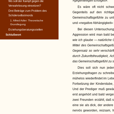
»gegenteiligen Erfolges«.
Wo soll der Kampf gegen die
Verwahrlosung einsetzen?
Es wäre oft nicht schw
Drei Beiträge zum Problem des
Gegenteils auf den richti
Schülerselbstmords
Gemeinschaftsgefühle zu unte
1. Alfred Adler: Theoretische
und »negative Abhängigkeit« i
Grundlegung
Bei diesen Untersuchun
Erziehungsberatungsstellen
Aggression wird man bald be
Schlußwort
wie ich glaube
—
natürliche
Mittel des Gemeinschaftsgef
Gegensatz so sehr verschärft
durch Zukunftsfreudigkeit, 
das Gemeinschaftsgefühl zu s
Dies soll sich nun jede
Erziehungsfragen zu schreib
mühelos wiederfindet im Leb
Fortsetzung der Kinderstube
Und der Prediger muß gewärt
erst angehört und bald verge
zwei Freunden erzählt, daß s
eine sie als dick, der andere
nervös geworden,
reizsam,
h