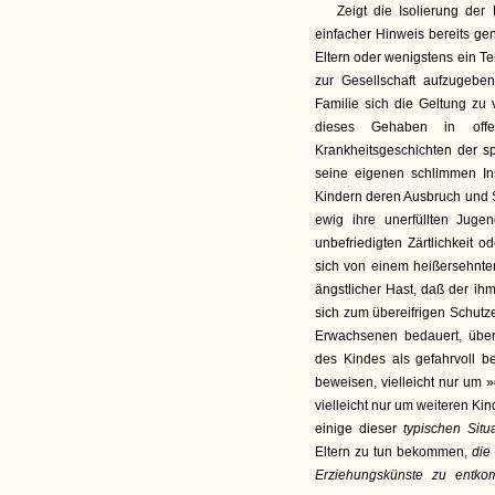
Zeigt die Isolierung der
einfacher Hinweis bereits gen
Eltern oder wenigstens ein Te
zur Gesellschaft aufzugebe
Familie sich die Geltung zu 
dieses Gehaben in offe
Krankheitsgeschichten der sp
seine eigenen schlimmen Ins
Kindern deren Ausbruch und Sp
ewig ihre unerfüllten Juge
unbefriedigten Zärtlichkeit o
sich von einem heißersehnte
ängstlicher Hast, daß der ihm
sich zum übereifrigen Schutzen
Erwachsenen bedauert, übera
des Kindes als gefahrvoll be
beweisen, vielleicht nur um 
vielleicht nur um weiteren Ki
einige dieser
typischen Sit
Eltern zu tun bekommen,
die
Erziehungskünste zu entk