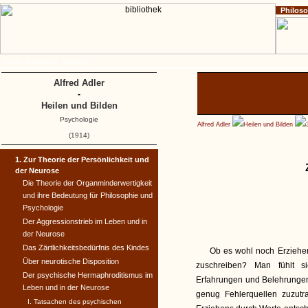
Philos
Home
Impressum
Copyright
Alfred Adler
-
Heilen und Bilden
Psychologie
Alfred Adler
Heilen und Bilden
(1914)
1. Zur Theorie der Persönlichkeit und
der Neurose
Die Theorie der Organminder­wertigkeit
und ihre Bedeutung für Philosophie und
Psychologie
Der Aggressionstrieb im Leben und in
der Neurose
Das Zärtlichkeitsbedürfnis des Kindes
Ob es wohl noch Erzieher
Über neurotische Disposition
zuschreiben? Man fühlt s
Der psychische Hermaphroditis­mus im
Erfahrungen und Belehrungen
Leben und in der Neurose
genug Fehlerquellen zuzutr
I. Tatsachen des psychischen