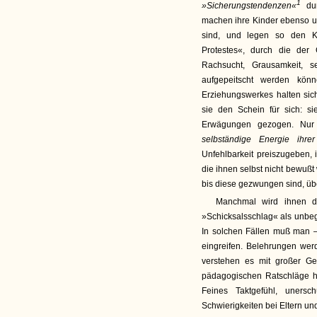
1
»Sicherungstendenzen«
du
machen ihre Kinder ebenso u
sind, und legen so den K
Protestes«, durch die der 
Rachsucht, Grausamkeit, s
aufgepeitscht werden könn
Erziehungswerkes halten sic
sie den Schein für sich: si
Erwägungen gezogen. Nur
selbständige Energie ihre
Unfehlbarkeit preiszugeben, 
die ihnen selbst nicht bewußt 
bis diese gezwungen sind, üb
Manchmal wird ihnen de
»Schicksalsschlag« als unbegr
In solchen Fällen muß man —
eingreifen. Belehrungen we
verstehen es mit großer Ges
pädagogischen Ratschläge h
Feines Taktgefühl, uners
Schwierigkeiten bei Eltern un