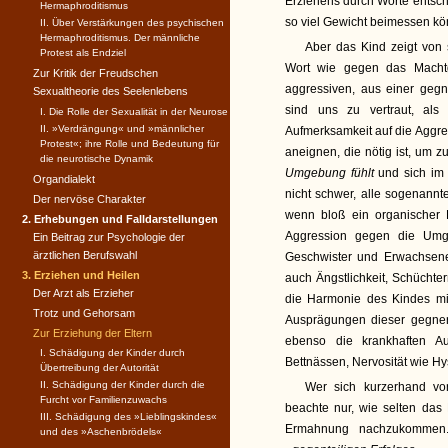
Erziehens durch Worte entsch
Hermaphroditismus
so viel Gewicht beimessen kön
II. Über Verstärkungen des psychischen
Hermaphroditismus. Der männliche
Aber das Kind zeigt von
Protest als Endziel
Wort wie gegen das Machtg
Zur Kritik der Freudschen
aggressiven, aus einer ge
Sexualtheorie des Seelenlebens
sind uns zu vertraut, als
I. Die Rolle der Sexualität in der Neurose
II. »Verdrängung« und »männ­licher
Aufmerksamkeit auf die Aggres
Protest«; ihre Rolle und Bedeutung für
aneignen, die nötig ist, um z
die neurotische Dynamik
Umgebung fühlt
und sich im 
Organdialekt
nicht schwer, alle sogenann
Der nervöse Charakter
wenn bloß ein organischer 
2. Erhebungen und Falldarstellungen
Aggression gegen die Umg
Ein Beitrag zur Psychologie der
ärztlichen Berufswahl
Geschwister und Erwachsene
3. Erziehen und Heilen
auch Ängstlichkeit, Schüchte
Der Arzt als Erzieher
die Harmonie des Kindes mit
Trotz und Gehorsam
Ausprägungen dieser gegner
Zur Erziehung der Eltern
ebenso die krankhaften Au
I. Schädigung der Kinder durch
Bettnässen, Nervosität wie H
Übertreibung der Autorität
II. Schädigung der Kinder durch die
Wer sich kurzerhand von
Furcht vor Familienzuwachs
beachte nur, wie selten das 
III. Schädigung des »Lieblingskindes«
Ermahnung nachzukommen. 
und des »Aschenbrödels«