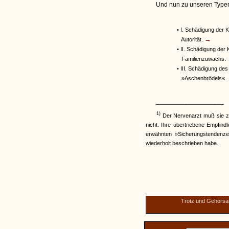
Und nun zu unseren Typen
• I. Schädigung der 
→
Autorität.
• II. Schädigung der 
Familienzuwachs.
• III. Schädigung de
»Aschenbrödels«.
___________________
1)
Der Nervenarzt muß sie z
nicht. Ihre übertriebene Empfind
erwähnten »Sicherungstendenze
wiederholt beschrieben habe.
Trotz und Gehors