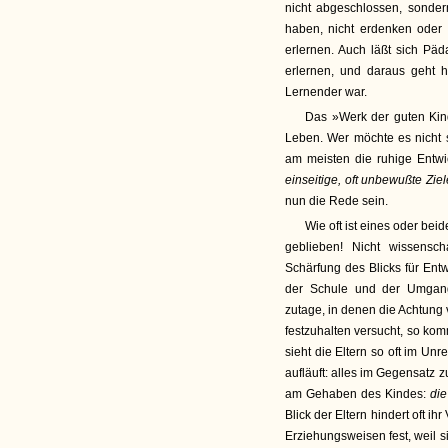
nicht abgeschlossen, sondern
haben, nicht erdenken oder 
erlernen. Auch läßt sich Päd
erlernen, und daraus geht h
Lernender war.
Das »Werk der guten Kind
Leben. Wer möchte es nicht 
am meisten die ruhige Entwi
einseitige, oft unbewußte Zie
nun die Rede sein.
Wie oft ist eines oder beid
geblieben! Nicht wissensch
Schärfung des Blicks für En
der Schule und der Umgang 
zutage, in denen die Achtung 
festzuhalten versucht, so kom
sieht die Eltern so oft im Unr
aufläuft: alles im Gegensatz z
am Gehaben des Kindes:
die
Blick der Eltern hindert oft i
Erziehungsweisen fest, weil s