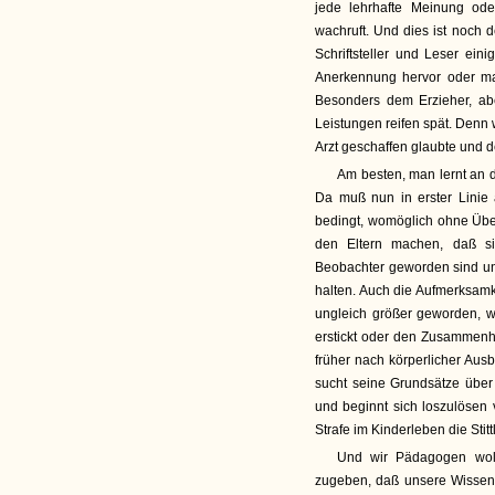
jede lehrhafte Meinung od
wachruft. Und dies ist noch 
Schriftsteller und Leser ein
Anerkennung hervor oder ma
Besonders dem Erzieher, abe
Leistungen reifen spät. Denn 
Arzt geschaffen glaubte und 
Am besten, man lernt an 
Da muß nun in erster Linie
bedingt, womöglich ohne Übe
den Eltern machen, daß si
Beobachter geworden sind und
halten. Auch die Aufmerksamk
ungleich größer geworden, w
erstickt oder den Zusammenha
früher nach körperlicher Ausb
sucht seine Grundsätze üb
und beginnt sich loszulösen
Strafe im Kinderleben die Stittl
Und wir Pädagogen woll
zugeben, daß unsere Wissensc