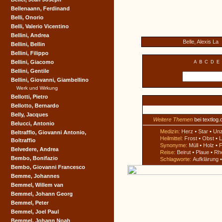
Bellenaann, Ferdinand
Belli, Onorio
Belli, Valerio Vicentino
Bellini, Andrea
Belle, Alexis La
Bellini, Bellin
Bellini, Filippo
Bellini, Giacomo
A
B
C
D
E
Bellini, Gentile
Bellini, Giovanni, Giambellino
Werk und Wirkung
Bellotti, Pietro
Bellotto, Bernardo
Belly, Jacques
Weitere Themen
bei textlog.
Belucci, Antonio
Medizin:
Herz
•
Star
•
Un
Beltrafflo, Giovanni Antonio,
Heilmittel:
Frost
•
Obst
•
L
Boltraffio
Synonyme:
Müll
•
Holz
•
F
Belvedere, Andrea
Reise:
Beirut
•
Plaue
•
Rh
Bembo, Bonifazio
Schlagworte:
Aufklärung
Bembo, Giovanni Francesco
Bemme, Johannes
Bemmel, Willem van
Bemmel, Johann Georg
Bemmel, Peter
Bemmel, Joel Paul
Bemmel, Johann Noah