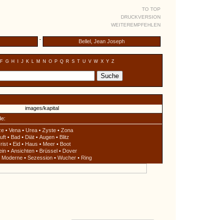
TO TOP
DRUCKVERSION
WEITEREMPFEHLEN
-
Bellel, Jean Joseph
F
G
H
I
J
K
L
M
N
O
P
Q
R
S
T
U
V
W
X
Y
Z
de:
ze
•
Vena
•
Urea
•
Zyste
•
Zona
uft
•
Bad
•
Diät
•
Augen
•
Blitz
rist
•
Eid
•
Haus
•
Meer
•
Boot
ein
•
Ansichten
•
Brüssel
•
Dover
•
Moderne
•
Sezession
•
Wucher
•
Ring