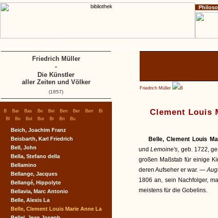
Philos
Home
Impressum
Copyright
A
B
C
D
Friedrich Müller
-
Die Künstler
aller Zeiten und Völker
Friedrich Müller
B
(1857)
|
|
|
|
|
|
|
|
|
Clement Louis 
B
Bar
Bas
Be
Bei
Ben
Ber
Berr
Bi
|
|
|
|
|
|
|
Bl
Bo
Bol
Bor
Br
Bri
Bu
Beich, Joachim Franz
Beisbarth, Karl Friedrich
Belle, Clement Louis Ma
Bell, John
und
Lemoine's
, geb. 1722, g
Bella, Stefano della
großen Maßstab für einige Ki
Bellamino
deren Aufseher er war. —
Aug
Bellange, Jacques
1806 an, sein Nachfolger, ma
Bellangé, Hippolyte
meistens für die Gobelins.
Bellavia, Marc Antonio
Belle, Alexis La
Belle, Clement Louis Marie Anne La
Bellel, Jean Joseph