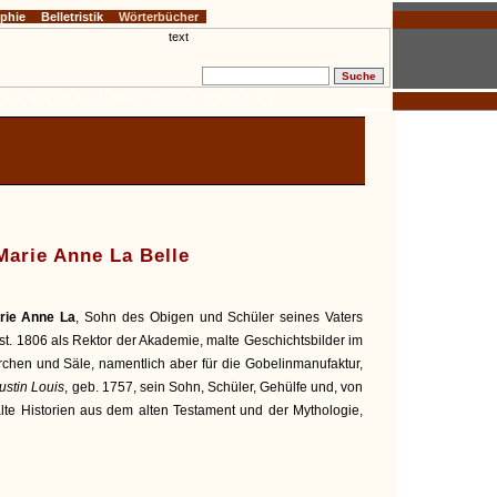
ophie
Belletristik
Wörterbücher
E
F
G
H
I
J
K
L
M
N
O
P
Q
R
S
T
U
V
W
X
Y
Z
Marie Anne La Belle
rie Anne La
, Sohn des Obigen und Schüler seines Vaters
est. 1806 als Rektor der Akademie, malte Geschichtsbilder im
rchen und Säle, namentlich aber für die Gobelinmanufaktur,
ustin Louis
, geb. 1757, sein Sohn, Schüler, Gehülfe und, von
lte Historien aus dem alten Testament und der Mythologie,