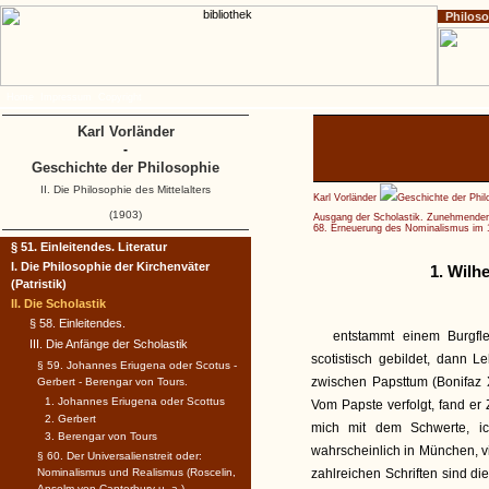
Philos
Home
Impressum
Copyright
Karl Vorländer
-
Geschichte der Philosophie
II. Die Philosophie des Mittelalters
Karl Vorländer
Geschichte der Phil
(1903)
Ausgang der Scholastik. Zunehmender
68. Erneuerung des Nominalismus im 1
§ 51. Einleitendes. Literatur
I. Die Philosophie der Kirchenväter
1. Wilh
(Patristik)
II. Die Scholastik
§ 58. Einleitendes.
entstammt einem Burgfle
III. Die Anfänge der Scholastik
scotistisch gebildet, dann 
§ 59. Johannes Eriugena oder Scotus -
zwischen Papsttum (Bonifaz XI
Gerbert - Berengar von Tours.
1. Johannes Eriugena oder Scottus
Vom Papste verfolgt, fand er
2. Gerbert
mich mit dem Schwerte, ic
3. Berengar von Tours
wahrscheinlich in München, v
§ 60. Der Universalienstreit oder:
Nominalismus und Realismus (Roscelin,
zahlreichen Schriften sind di
Anselm von Canterbury u. a.).