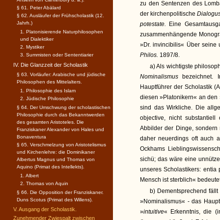
zu den Sentenzen des Lomb
§ 61. Peter Abälard
der kirchenpolitische
Dialogus
§ 62. Ausläufer der Frühscholastik (12.
Jahrh.)
potestate.
Eine Gesamtausga
1. Platonisierende Naturphilosophen
zusammenhängende Monograph
und Dialektiker
»Dr. invincibilis« Über sein
2. Mystiker
Philos.
1897/8.
3. Summisten oder Sententiarier
IV. Die Glanzzeit der Scholastik
a) Als wichtigste philoso
§ 63. Vorläufer: Arabische und jüdische
Nominalismus
bezeichnet.
Philosophen des Mittelalters.
Hauptführer der Scholastik (A
1. Philosophie des Islam
diesen »Platonikern« an den 
2. Jüdische Philosophie
sind das Wirkliche. Die allg
§ 64. Der Umschwung der scholastischen
Philosophie durch das Bekanntwerden
objective, nicht substantiel
des gesamten Aristoteles. Die
Abbilder der Dinge, sondern 
Franziskaner Alexander von Hales und
Bonaventura
daher neuerdings oft auch 
§ 65. Verschmelzung von Aristotelismus
Ockhams Lieblingswissenscha
und Kirchenlehre: die Dominikaner
sichü; das wäre eine unnütz
Albertus Magnus und Thomas von
Aquino (Primat des Intellekts).
unseres Scholastikers: entia
1. Albert
Mensch ist sterblich« bedeutet
2. Thomas von Aquin
b) Dementsprechend fällt 
§ 66. Die Opposition der Franziskaner.
Duns Scotus (Primat des Willens).
»Nominalismus« - das Hauptg
V. Ausgang der Scholastik.
»
intuitive
« Erkenntnis, die 
Zunehmender Zwiespalt zwischen