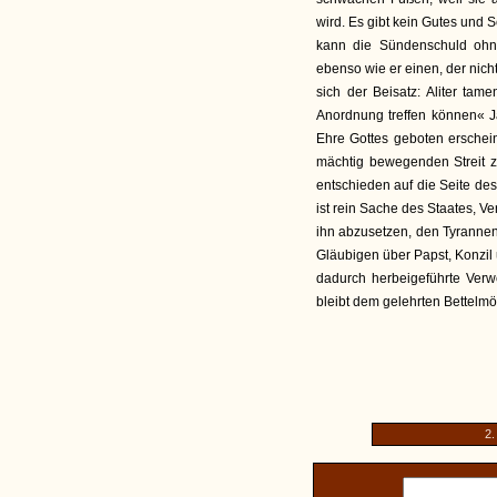
wird. Es gibt kein Gutes und 
kann die Sündenschuld ohn
ebenso wie er einen, der nicht
sich der Beisatz: Aliter tam
Anordnung treffen können« Ja
Ehre Gottes geboten erschein
mächtig bewegenden Streit z
entschieden auf die Seite d
ist rein Sache des Staates, Ver
ihn abzusetzen, den Tyrannen
Gläubigen über Papst, Konzil 
dadurch herbeigeführte Verwe
bleibt dem gelehrten Bettelmön
2.