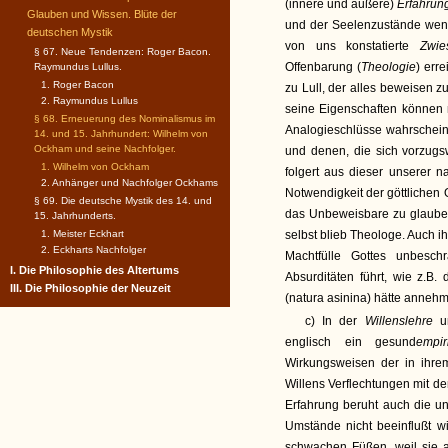
(innere und äußere)
Erfahrun
Glauben und Wissen. Blüte der
und der Seelenzustände weni
deutschen Mystik
von uns konstatierte
Zwi
§ 67. Neue Tendenzen: Roger Bacon.
Offenbarung (
Theologie
) err
Raymundus Lullus.
1. Roger Bacon
zu Lull, der alles beweisen 
2. Raymundus Lullus
seine Eigenschaften können 
§ 68. Erneuerung des Nominalismus im
Analogieschlüsse wahrschein
14. und 15. Jahrhundert: Wilhelm von
Ockham und seine Nachfolger.
und denen, die sich vorzugswe
1. Wilhelm von Ockham
folgert aus dieser unserer n
2. Anhänger und Nachfolger Ockhams
Notwendigkeit der göttlichen 
§ 69. Die deutsche Mystik des 14. und
das Unbeweisbare zu glaube
15. Jahrhunderts.
1. Meister Eckhart
selbst blieb Theologe. Auch 
2. Eckharts Nachfolger
Machtfülle Gottes unbeschr
I. Die Philosophie des Altertums
Absurditäten führt, wie z.B.
III. Die Philosophie der Neuzeit
(natura asinina) hätte anneh
c) In der
Willenslehre
englisch ein gesund
empi
Wirkungsweisen der in ihre
Willens Verflechtungen mit d
Erfahrung beruht auch die un
Umstände nicht beeinflußt w
schwachen Füßen, weil sie a