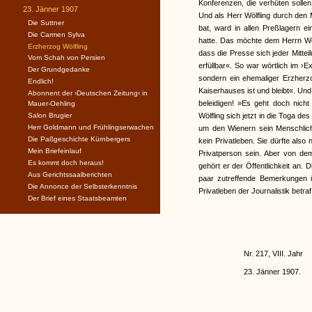
Konferenzen, die verhüten solle
23. Jänner 1907
Und als Herr Wölfling durch den
Die Suttner
bat, ward in allen Preßlagern ei
Die Carmen Sylva
hatte. Das möchte dem Herrn Wö
Erzherzog Wölfling
dass die Presse sich jeder Mittei
Vom Schah von Persien
erfüllbar«. So war wörtlich im ›E
Der Grundgedanke
sondern ein ehemaliger Erzherzo
Endlich!
Kaiserhauses ist und bleibt«. Un
Abonnent der ›Deutschen Zeitung‹ in
beleidigen! »Es geht doch nicht
Mauer-Oehling
Salon Brugier
Wölfling sich jetzt in die Toga d
Herr Goldmann und Frühlingserwachen
um den Wienern sein Menschlichs
Die Paßgeschichte Kürnbergers
kein Privatleben. Sie dürfte also
Mein Briefeinlauf
Privatperson sein. Aber von dem 
Es kommt doch heraus!
gehört er der Öffentlichkeit an. 
Aus Gerichtssaalberichten
paar zutreffende Bemerkungen ü
Die Annonce der Selbsterkenntnis
Privatleben der Journalistik betra
Der Brief eines Staatsbeamten
Nr. 217, VIII. Jahr
23. Jänner 1907.