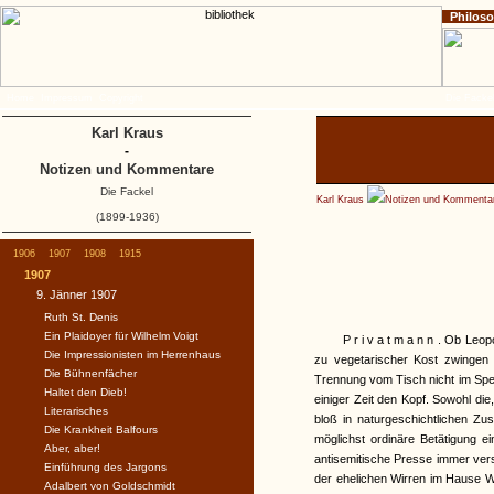
Philos
Home
Impressum
Copyright
Die Fackel
Karl Kraus
-
Notizen und Kommentare
Die Fackel
Karl Kraus
Notizen und Kommenta
(1899-1936)
1906
1907
1908
1915
1907
9. Jänner 1907
Ruth St. Denis
Ein Plaidoyer für Wilhelm Voigt
Privatmann
. Ob Leopo
Die Impressionisten im Herrenhaus
zu vegetarischer Kost zwingen 
Die Bühnenfächer
Trennung vom Tisch nicht im Speis
Haltet den Dieb!
einiger Zeit den Kopf. Sowohl die
Literarisches
bloß in naturgeschichtlichen Zu
Die Krankheit Balfours
möglichst ordinäre Betätigung e
Aber, aber!
antisemitische Presse immer vers
Einführung des Jargons
der ehelichen Wirren im Hause Wöl
Adalbert von Goldschmidt