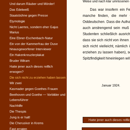
Weise und nach klar umrissenen 
Und darum Räuber und Mörder!
Das war insofern ein Fe
Das Edelweiß
Staatsbühne gegen Presse
manche finden, die mehr 
Etymologie
Ostdeutschen. Dass die Auf
Nicht Laertes, sondern eher Gajus
auch anstrengend sein muß —
Marius
Studenten schließlich ausri
Eine Ebner-Eschenbach-Natur
dass sie sich nicht von ihne
Ein von der Kammerfrau der Duse
sich nicht vielleicht, nämli
hinausgeworfener Interviewer
erziehen zu lassen haben), s
Ein Hakenkreuzlerplakat
Spitzfindigkeit hineinlegen will
Bruder Wilram
Hatte jener auch dieses reiflich
erwogen?
Die sich nicht zu erziehen haben lassen
Wir zwei
Januar 1924.
Kasmader gegen Goethes Frauen
Beethoven und Goethe — Vorbilder und
Lebensführer
Nachhilfe
Die Thespis
Jung is er halt!
Hatte jener auch dieses reifl
Die Cherusker in Krems
Fast erraten