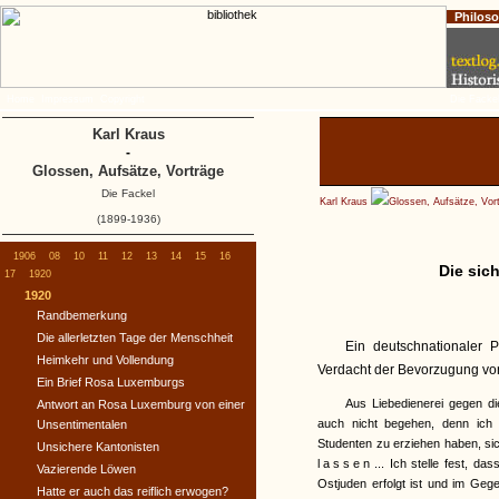
Philos
Home
Impressum
Copyright
Die Fackel
Karl Kraus
-
Glossen, Aufsätze, Vorträge
Die Fackel
Karl Kraus
Glossen, Aufsätze, Vor
(1899-1936)
1906
08
10
11
12
13
14
15
16
Die sic
17
1920
1920
Randbemerkung
Die allerletzten Tage der Menschheit
Ein deutschnationaler 
Heimkehr und Vollendung
Verdacht der Bevorzugung von
Ein Brief Rosa Luxemburgs
Aus Liebedienerei gegen di
Antwort an Rosa Luxemburg von einer
auch nicht begehen, denn ich
Unsentimentalen
Studenten zu erziehen haben, sic
Unsichere Kantonisten
lassen
... Ich stelle fest, 
Vazierende Löwen
Ostjuden erfolgt ist und im Gegen
Hatte er auch das reiflich erwogen?