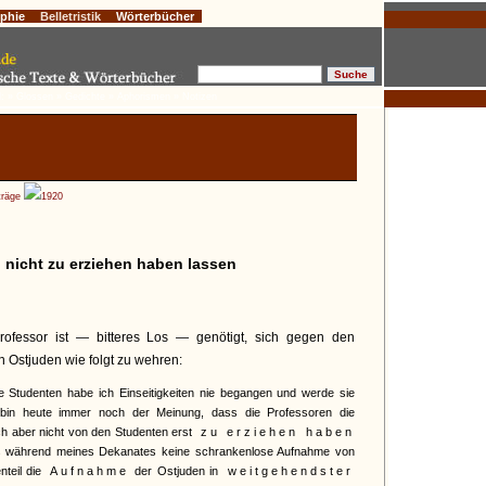
ophie
Belletristik
Wörterbücher
:
» Glossen
» Gedichte
» Aphorismen
» Notizen
träge
1920
h nicht zu erziehen haben lassen
Professor ist — bitteres Los — genötigt, sich gegen den
 Ostjuden wie folgt zu wehren:
e Studenten habe ich Einseitigkeiten nie begangen und werde sie
 bin heute immer noch der Meinung, dass die Professoren die
h aber nicht von den Studenten erst
zu erziehen haben
dass während meines Dekanates keine schrankenlose Aufnahme von
teil die
Aufnahme
der Ostjuden in
weitgehendster