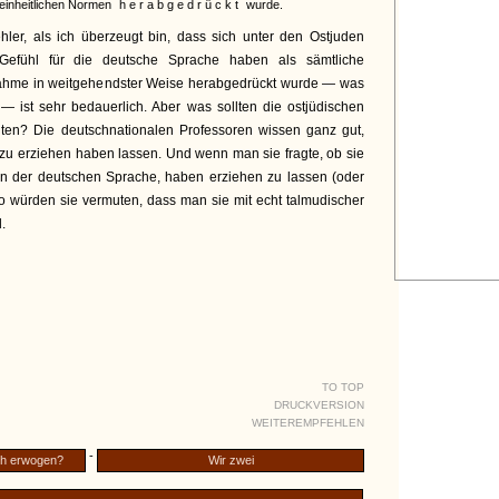
einheitlichen Normen
herabgedrückt
wurde.
hler, als ich überzeugt bin, dass sich unter den Ostjuden
Gefühl für die deutsche Sprache haben als sämtliche
nahme in weitgehendster Weise herabgedrückt wurde — was
 ist sehr bedauerlich. Aber was sollten die ostjüdischen
chten? Die deutschnationalen Professoren wissen ganz gut,
n zu erziehen haben lassen. Und wenn man sie fragte, ob sie
ch in der deutschen Sprache, haben erziehen zu lassen (oder
o würden sie vermuten, dass man sie mit echt talmudischer
.
TO TOP
DRUCKVERSION
WEITEREMPFEHLEN
-
ich erwogen?
Wir zwei