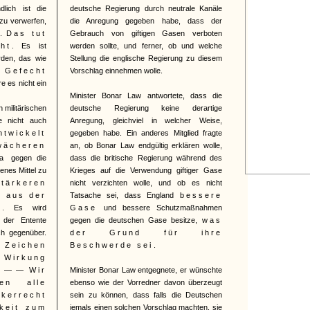
dlich ist die
deutsche Regierung durch neutrale Kanäle
zu verwerfen,
die Anregung gegeben habe, dass der
t.
Das tut
Gebrauch von giftigen Gasen verboten
ht
. Es ist
werden sollte, und ferner, ob und welche
rden, das wie
Stellung die englische Regierung zu diesem
 Gefecht
Vorschlag einnehmen wolle.
 es nicht ein
Minister Bonar Law antwortete, dass die
 militärischen
deutsche Regierung keine derartige
e nicht auch
Anregung, gleichviel in welcher Weise,
ntwickelt
gegeben habe. Ein anderes Mitglied fragte
wächeren
an, ob Bonar Law endgültig erklären wolle,
a
gegen die
dass die britische Regierung während des
nes Mittel zu
Krieges auf die Verwendung giftiger Gase
tärkeren
nicht verzichten wolle, und ob es nicht
e aus der
Tatsache sei, dass England
bessere
n
. Es wird
Gase
und bessere Schutzmaßnahmen
e der Entente
gegen die deutschen Gase besitze,
was
h gegenüber.
der Grund für ihre
n Zeichen
Beschwerde sei
.
 Wirkung
? — —
Wir
Minister Bonar Law entgegnete, er wünschte
en alle
ebenso wie der Vorredner davon überzeugt
kerrecht
sein zu können, dass falls die Deutschen
keit zum
jemals einen solchen Vorschlag machten, sie