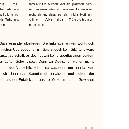
en, mit
dies nur tun würden, weil sie glaubten, nicht
aber ab, uns
ein besseres Gas zu besitzen. Er sei aber
wicklung
nicht sicher, dass es sich nicht bloß um
mit Ruhe und
einen Akt der Täuschung
gen.
handelt
.
 Gase einander überlegen. Die links aber wirken wohl noch
ehrlichen Überzeugung. Ein Gas ist doch kein Gift? Und wäre
barste, so schafft es doch gewiß keine überflüssigen Leiden,
rt außer Gefecht setzt. Denn wir Deutschen wollen nichts
t und der Menschlichkeit — na was denn nur, nun ja: zum
n wir denn das Kampfmittel entwickelt und sehen der
it, also der Entwicklung unserer Gase mit gutem Gewissen
TO TOP