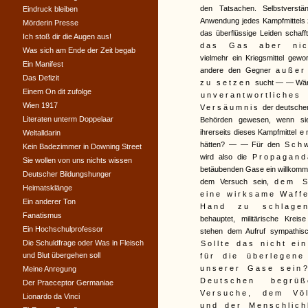
den Tatsachen. Selbstverstän
Eindruck bleiben
Anwendung jedes Kampfmittels 
Mörderin Presse
das überflüssige Leiden schaff
Ich stoß dir die Augen aus!
das Gas aber nic
Was sich am Ende der Zeit begab
vielmehr ein Kriegsmittel gewo
Ein Manifest
andere den Gegner
außer
Das Defizit
zu setzen
sucht — — Wäre
Einem On dit zufolge
unverantwortliches
Wien 1917
Versäumnis
der deutschen
Literaten unterm Doppelaar
Behörden gewesen, wenn si
ihrerseits dieses Kampfmittel
e
Weltalldarin
hätten? — — Für den
Sch
Kein Badezimmer in Downing Street
wird also die
Propagand
Sie wollen von uns nichts wissen
betäubenden Gase ein willkomme
Deutscher Bildungshunger
dem Versuch sein,
dem S
Heimatsklänge
eine wirksame Waff
Ein anderer Ton
Hand zu schlage
Fanatismus
behauptet, militärische Kreis
Ein Hochschulprofessor
stehen dem Aufruf sympathisc
Die Schuldfrage oder Was in Fleisch
Sollte das nicht ei
und Blut übergehen soll
für die überlegene
unserer Gase sein
Meine Anregung
Deutschen begrüß
Der Praeceptor Germaniae
Versuche, dem Völ
Lionardo da Vinci
und der Menschlich