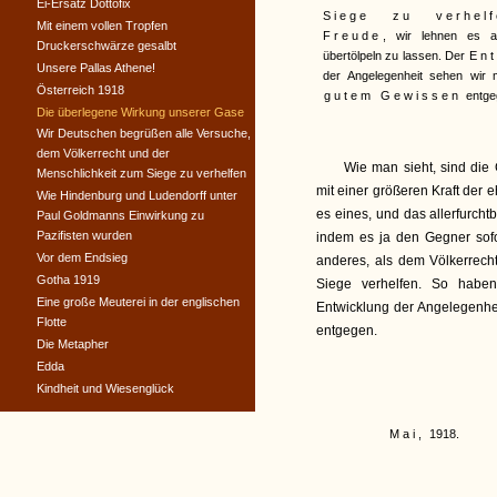
Ei-Ersatz Dottofix
Siege zu verhelf
Mit einem vollen Tropfen
Freude
, wir lehnen es 
Druckerschwärze gesalbt
übertölpeln zu lassen. Der
Ent
Unsere Pallas Athene!
der Angelegenheit sehen wir 
Österreich 1918
gutem Gewissen
entge
Die überlegene Wirkung unserer Gase
Wir Deutschen begrüßen alle Versuche,
dem Völkerrecht und der
Wie man sieht, sind die
Menschlichkeit zum Siege zu verhelfen
mit einer größeren Kraft der 
Wie Hindenburg und Ludendorff unter
es eines, und das allerfurcht
Paul Goldmanns Einwirkung zu
Pazifisten wurden
indem es ja den Gegner sofo
Vor dem Endsieg
anderes, als dem Völkerrech
Gotha 1919
Siege verhelfen. So habe
Eine große Meuterei in der englischen
Entwicklung der Angelegenhe
Flotte
entgegen.
Die Metapher
Edda
Kindheit und Wiesenglück
Mai,
1918.