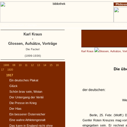
Philos
Home
Impressum
Copyright
Die Fackel
Karl Kraus
-
Glossen, Aufsätze, Vorträge
Die Fackel
Karl Kraus
Glossen, Aufsätze, Vor
(1899-1936)
1906
08
10
11
12
13
14
15
16
Die üb
17
1920
1917
Ein deutsches Plakat
Glück
der deutschen:
Schön brav sein, Wotan
Der Untergang der Verité
Wie
Die Presse im Krieg
Der Hias
Ein besserer Österreicher
Berlin, 25. Febr. (Wolff.) 
Eine wahre Athletengestalt
Genfer Roten Kreuzes mag von
eingegeben sein. Er rechnet a
Das kann in England nicht ohne