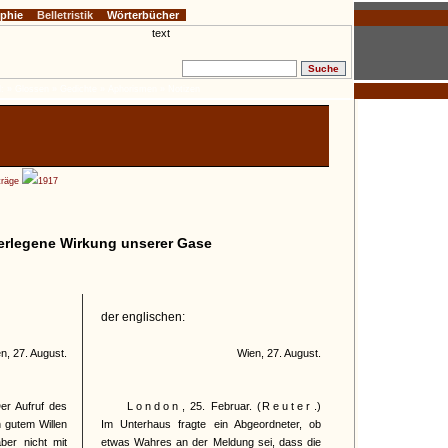
ophie
Belletristik
Wörterbücher
:
» Glossen
» Gedichte
» Aphorismen
» Notizen
träge
1917
erlegene Wirkung unserer Gase
der englischen:
n, 27. August.
Wien, 27. August.
Der Aufruf des
London
, 25. Februar. (
Reuter
.)
 gutem Willen
Im Unterhaus fragte ein Abgeordneter, ob
ber nicht mit
etwas Wahres an der Meldung sei, dass die