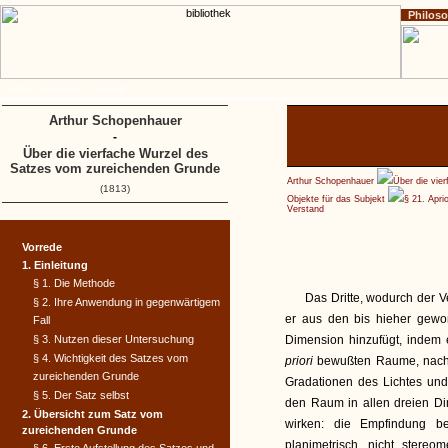
Philos
Home
Impressum
Copyright
Arthur Schopenhauer
-
Über die vierfache Wurzel des
Satzes vom zureichenden Grunde
Arthur Schopenhauer
Über die vie
(1813)
Objekte für das Subjekt
§ 21. Apri
Verstand
Vorrede
1. Einleitung
§ 1. Die Methode
Das Dritte, wodurch der V
§ 2. Ihre Anwendung in gegenwärtigem
er aus den bis hieher gewon
Fall
§ 3. Nutzen dieser Untersuchung
Dimension hinzufügt, indem
§ 4. Wichtigkeit des Satzes vom
priori
bewußten Raume, nach 
zureichenden Grunde
Gradationen des Lichtes und
§ 5. Der Satz selbst
den Raum in allen dreien Di
2. Übersicht zum Satz vom
wirken: die Empfindung b
zureichenden Grunde
planimetrisch, nicht stereo