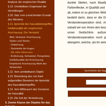
Analysis der empirischen Realität
dunkle Stellen, nach Maaß
§ 19. Unmittelbare Gegenwart der
Farbenflecke, in Qualität und
Vorstellungen
ab, indem er zu gleichen Wir
§ 20. Satz vom zureichenden Grunde
besteht darin, dass er die 
des Werdens
Verstandesoperation sind, m
§ 21. Apriorität des Kausalitätsbegriffes.
sobald wir von ihnen den be
Intellektualität der empirischen
unser Gedächtnis aufzu
Anschauung. Der Verstand
Welt, Verstand, Anschauung
Verstandesoperation noch g
Tasten und Sehen
übergehn, welche, als ihr sehr
- Umkehrung
- Symmetrie der Augen
- Die dritte Dimension
- Entfernung, Sehwinkel, Perspektive
Intellektualität der Anschauung
Empirische Anschauung Werk des
Verstandes
- Symmetrie der Au
§ 22. Vom unmittelbaren Objekt
§ 23. Bestreitung des von Kant
aufgestellten Beweises der Apriorität
des Kausalitätsbegriffes
§ 24. Vom Mißbrauch des Gesetzes
der Kausalität
§ 25. Die Zeit der Veränderung
5. Zweite Klasse der Objekte für das