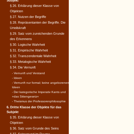
Subjekt
§ 26. Erklärung dieser Klasse von
Objekten
§ 27. Nutzen der Begriffe
§ 28. Repräsentanten der Begriffe. Die
Urteilskraft
§ 29. Satz vom zureichenden Grunde
des Erkennens
§ 30. Logische Wahrheit
§ 31. Empirische Wahrheit
§ 32. Transzendentale Wahrheit
§ 33. Metalogische Wahrheit
§ 34. Die Vernunft
- Vernunft und Verstand
- Ideen
- Vernunft nur formal; keine angeborenen
Ideen
- Der kategorische Imperativ Kants und
»das Sittengesetz«
- Theismus der Professorenphilosophie
6. Dritte Klasse der Objekte für das
Subjekt
§ 35. Erklärung dieser Klasse von
Objekten
§ 36. Satz vom Grunde des Seins