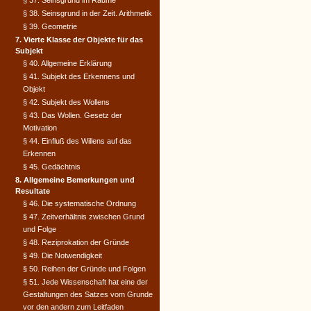
§ 37. Seinsgrund im Raume
§ 38. Seinsgrund in der Zeit. Arithmetik
§ 39. Geometrie
7. Vierte Klasse der Objekte für das
Subjekt
§ 40. Allgemeine Erklärung
§ 41. Subjekt des Erkennens und
Objekt
§ 42. Subjekt des Wollens
§ 43. Das Wollen. Gesetz der
Motivation
§ 44. Einfluß des Willens auf das
Erkennen
§ 45. Gedächtnis
8. Allgemeine Bemerkungen und
Resultate
§ 46. Die systematische Ordnung
§ 47. Zeitverhältnis zwischen Grund
und Folge
§ 48. Reziprokation der Gründe
§ 49. Die Notwendigkeit
§ 50. Reihen der Gründe und Folgen
§ 51. Jede Wissenschaft hat eine der
Gestaltungen des Satzes vom Grunde
vor den andern zum Leitfaden