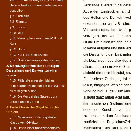
§ 6. Erste Aufstellung des Satzes und
Verstande allererst hinzugeta
Unterscheidung zweier Bedeutungen
desselben
Auge den Eindruck erhält, 
§ 7. Cartesius
des Hellen und Dunkeln, wel
§ 8. Spinoza
erkennen, ob wir z.B. ein
§ 9. Leibniz
Verstandesoperation wird, 
§ 10. Wolf
vollzogen, dass von ihr nich
§ 11. Philosophen zwischen Wolf und
ist die Projektionszeichnung
Kant
lösende Aufgabe und muß erst e
§ 12. Hume
die Darstellung der Empfindu
§ 13. Kant und seine Schule
§ 14. Über die Beweise des Satzes
als Datum vorliegt, also des
3. Unzulänglichkeit der bisherigen
allein gegebenen
zwei
Dime
Darstellung und Entwurf zu einer
alsbald die dritte hinzutut, 
neuen
Eine solche Zeichnung ist n
§ 15. Fälle, die unter den bisher
lesen, hingegen Wenige schr
aufgestellten Bedeutungen des Satzes
nicht begriffen sind
Wirkung bloß auffaßt, um aus i
§ 16. Die Wurzel des Satzes vom
alsbald ganz außer Acht läßt.
zureichenden Grund
ihm möglichen Stellung und
4. Erste Klasse der Objekte für das
derjenigen Kunst, die von die
Subjekt
zu derselben dem Beschauer, 
§ 17. Allgemeine Erklärung dieser
zunächst die ProjektionsZe
Klasse von Objekten
Malerkunst. Das Bild liefer
§ 18. Umriß einer transzendentalen