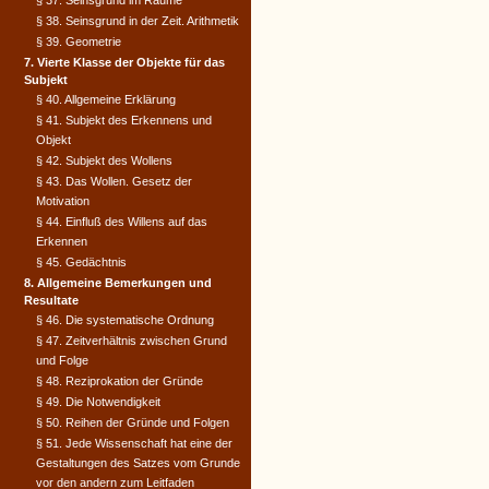
§ 37. Seinsgrund im Raume
§ 38. Seinsgrund in der Zeit. Arithmetik
§ 39. Geometrie
7. Vierte Klasse der Objekte für das
Subjekt
§ 40. Allgemeine Erklärung
§ 41. Subjekt des Erkennens und
Objekt
§ 42. Subjekt des Wollens
§ 43. Das Wollen. Gesetz der
Motivation
§ 44. Einfluß des Willens auf das
Erkennen
§ 45. Gedächtnis
8. Allgemeine Bemerkungen und
Resultate
§ 46. Die systematische Ordnung
§ 47. Zeitverhältnis zwischen Grund
und Folge
§ 48. Reziprokation der Gründe
§ 49. Die Notwendigkeit
§ 50. Reihen der Gründe und Folgen
§ 51. Jede Wissenschaft hat eine der
Gestaltungen des Satzes vom Grunde
vor den andern zum Leitfaden