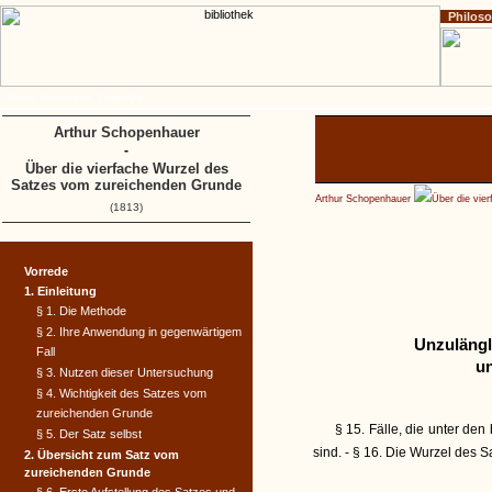
Philos
Home
Impressum
Copyright
Arthur Schopenhauer
-
Über die vierfache Wurzel des
Satzes vom zureichenden Grunde
Arthur Schopenhauer
Über die vie
(1813)
Vorrede
1. Einleitung
§ 1. Die Methode
§ 2. Ihre Anwendung in gegenwärtigem
Unzulängli
Fall
un
§ 3. Nutzen dieser Untersuchung
§ 4. Wichtigkeit des Satzes vom
zureichenden Grunde
§ 15. Fälle, die unter den
§ 5. Der Satz selbst
sind. - § 16. Die Wurzel des
2. Übersicht zum Satz vom
zureichenden Grunde