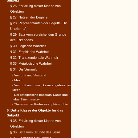
Subjekt
§ 26. Erklärung dieser Klasse von
Objekten
§ 27. Nutzen der Begriffe
§ 28. Repräsentanten der Begriffe. Die
Urteilskraft
§ 29. Satz vom zureichenden Grunde
des Erkennens
§ 30. Logische Wahrheit
§ 31. Empirische Wahrheit
§ 32. Transzendentale Wahrheit
§ 33. Metalogische Wahrheit
§ 34. Die Vernunft
- Vernunft und Verstand
- Ideen
- Vernunft nur formal; keine angeborenen
Ideen
- Der kategorische Imperativ Kants und
»das Sittengesetz«
- Theismus der Professorenphilosophie
6. Dritte Klasse der Objekte für das
Subjekt
§ 35. Erklärung dieser Klasse von
Objekten
§ 36. Satz vom Grunde des Seins