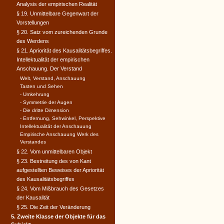
Analysis der empirischen Realität
§ 19. Unmittelbare Gegenwart der
Vorstellungen
§ 20. Satz vom zureichenden Grunde
des Werdens
§ 21. Apriorität des Kausalitätsbegriffes.
Intellektualität der empirischen
Anschauung. Der Verstand
Welt, Verstand, Anschauung
Tasten und Sehen
- Umkehrung
- Symmetrie der Augen
- Die dritte Dimension
- Entfernung, Sehwinkel, Perspektive
Intellektualität der Anschauung
Empirische Anschauung Werk des
Verstandes
§ 22. Vom unmittelbaren Objekt
§ 23. Bestreitung des von Kant
aufgestellten Beweises der Apriorität
des Kausalitätsbegriffes
§ 24. Vom Mißbrauch des Gesetzes
der Kausalität
§ 25. Die Zeit der Veränderung
5. Zweite Klasse der Objekte für das