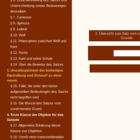
§ 6. Erste Aufstellung des Satzes und
Unterscheidung zweier Bedeutungen
desselben
§ 7. Cartesius
§ 8. Spinoza
§ 9. Leibniz
2. Übersicht zum Satz vom z
§ 10. Wolf
Grunde
§ 11. Philosophen zwischen Wolf und
Kant
§ 12. Hume
§ 13. Kant und seine Schule
§ 14. Über die Beweise des Satzes
3. Unzulänglichkeit der bisherigen
Darstellung und Entwurf zu einer
neuen
§ 15. Fälle, die unter den bisher
aufgestellten Bedeutungen des Satzes
nicht begriffen sind
§ 16. Die Wurzel des Satzes vom
zureichenden Grund
4. Erste Klasse der Objekte für das
Subjekt
§ 17. Allgemeine Erklärung dieser
Klasse von Objekten
§ 18. Umriß einer transzendentalen