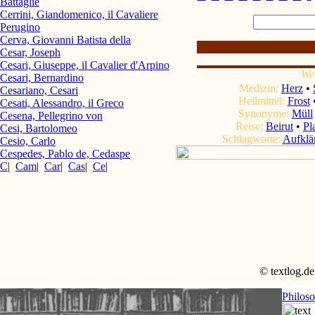
Battaglie
Cerrini, Giandomenico, il Cavaliere
Perugino
Cerva, Giovanni Batista della
Cesar, Joseph
Cesari, Giuseppe, il Cavalier d'Arpino
We
Cesari, Bernardino
Medizin:
Herz
•
Cesariano, Cesari
Heilmittel:
Frost
Cesati, Alessandro, il Greco
Synonyme:
Müll
Cesena, Pellegrino von
Reise:
Beirut
•
Pl
Cesi, Bartolomeo
Schlagworte:
Aufklä
Cesio, Carlo
Cespedes, Pablo de, Cedaspe
C
|
Cam
|
Car
|
Cas
|
Ce
|
© textlog.de
Philos