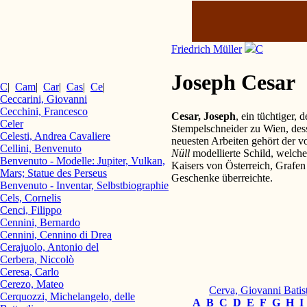
Friedrich Müller
C
Joseph Cesar
C
|
Cam
|
Car
|
Cas
|
Ce
|
Ceccarini, Giovanni
Cecchini, Francesco
Cesar, Joseph
, ein tüchtiger,
Celer
Stempelschneider zu Wien, de
Celesti, Andrea Cavaliere
neuesten Arbeiten gehört der 
Cellini, Benvenuto
Nüll
modellierte Schild, welch
Benvenuto - Modelle: Jupiter, Vulkan,
Kaisers von Österreich, Grafe
Mars; Statue des Perseus
Geschenke überreichte.
Benvenuto - Inventar, Selbstbiographie
Cels, Cornelis
Cenci, Filippo
Cennini, Bernardo
Cennini, Cennino di Drea
Cerajuolo, Antonio del
Cerbera, Niccolò
Ceresa, Carlo
Cerezo, Mateo
Cerva, Giovanni Batist
Cerquozzi, Michelangelo, delle
A
B
C
D
E
F
G
H
I