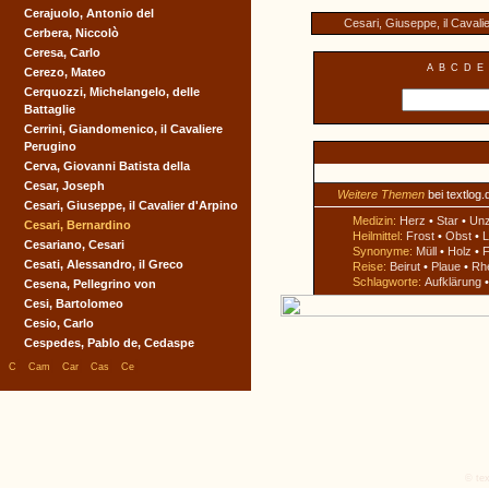
Cerajuolo, Antonio del
Cesari, Giuseppe, il Cavalie
Cerbera, Niccolò
Ceresa, Carlo
A
B
C
D
E
Cerezo, Mateo
Cerquozzi, Michelangelo, delle
Battaglie
Cerrini, Giandomenico, il Cavaliere
Perugino
Cerva, Giovanni Batista della
Cesar, Joseph
Weitere Themen
bei textlog.
Cesari, Giuseppe, il Cavalier d'Arpino
Medizin:
Herz
•
Star
•
Un
Cesari, Bernardino
Heilmittel:
Frost
•
Obst
•
L
Cesariano, Cesari
Synonyme:
Müll
•
Holz
•
F
Cesati, Alessandro, il Greco
Reise:
Beirut
•
Plaue
•
Rh
Schlagworte:
Aufklärung
Cesena, Pellegrino von
Cesi, Bartolomeo
Cesio, Carlo
Cespedes, Pablo de, Cedaspe
|
|
|
|
|
C
Cam
Car
Cas
Ce
© tex