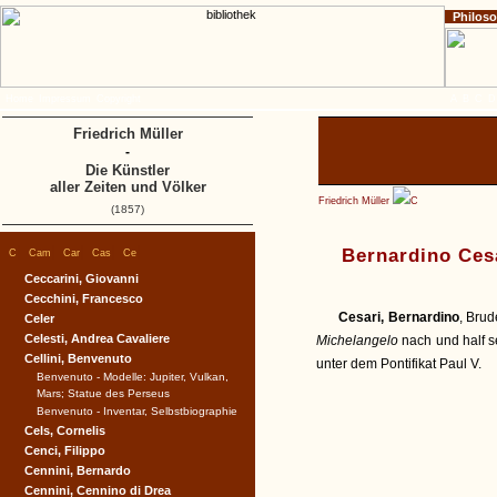
Philos
Home
Impressum
Copyright
A
B
C
D
Friedrich Müller
-
Die Künstler
aller Zeiten und Völker
Friedrich Müller
C
(1857)
|
|
|
|
|
Bernardino Ces
C
Cam
Car
Cas
Ce
Ceccarini, Giovanni
Cecchini, Francesco
Cesari, Bernardino
, Bru
Celer
Celesti, Andrea Cavaliere
Michelangelo
nach und half s
Cellini, Benvenuto
unter dem Pontifikat Paul V.
Benvenuto - Modelle: Jupiter, Vulkan,
Mars; Statue des Perseus
Benvenuto - Inventar, Selbstbiographie
Cels, Cornelis
Cenci, Filippo
Cennini, Bernardo
Cennini, Cennino di Drea