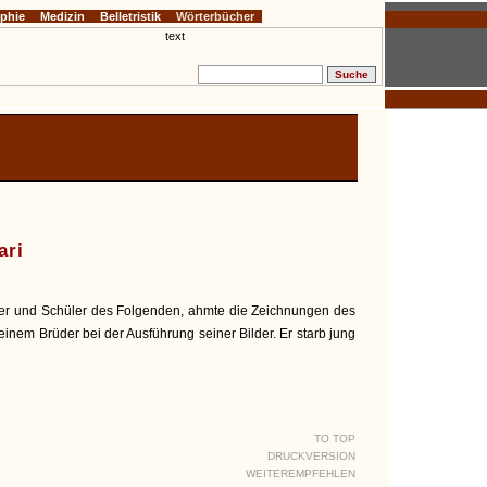
ophie
Medizin
Belletristik
Wörterbücher
E
F
G
H
I
J
K
L
M
N
O
P
Q
R
S
T
U
V
W
X
Y
Z
ari
der und Schüler des Folgenden, ahmte die Zeichnungen des
einem Brüder bei der Ausführung seiner Bilder. Er starb jung
TO TOP
DRUCKVERSION
WEITEREMPFEHLEN