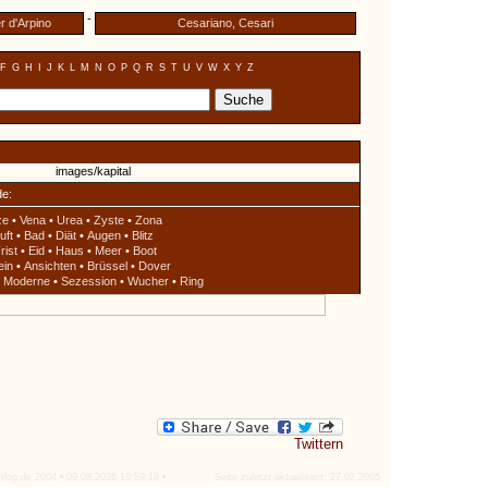
-
r d'Arpino
Cesariano, Cesari
F
G
H
I
J
K
L
M
N
O
P
Q
R
S
T
U
V
W
X
Y
Z
de:
ze
•
Vena
•
Urea
•
Zyste
•
Zona
uft
•
Bad
•
Diät
•
Augen
•
Blitz
rist
•
Eid
•
Haus
•
Meer
•
Boot
ein
•
Ansichten
•
Brüssel
•
Dover
•
Moderne
•
Sezession
•
Wucher
•
Ring
Twittern
tlog.de 2004 • 09.08.2026 10:59:19 •
Seite zuletzt aktualisiert: 27.02.2005