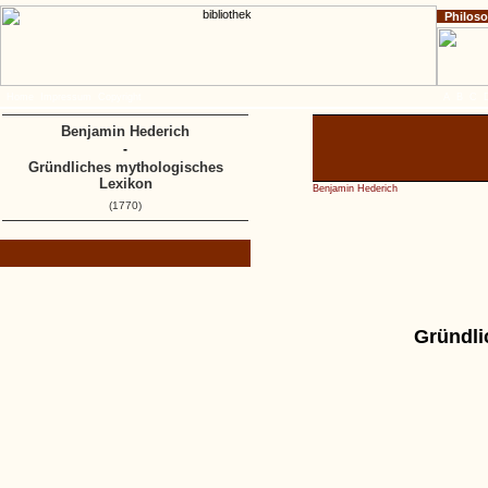
Philos
Home
Impressum
Copyright
A
B
C
Benjamin Hederich
-
Gründliches mythologisches
Lexikon
Benjamin Hederich
(1770)
Gründli