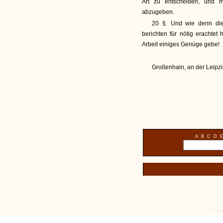
Art zu entscheiden, und m
abzugeben.
20 §. Und wie denn di
berichten für nötig erachte
Arbeit einiges Genüge gebe!
Großenhain, an der Leipz
A
B
C
D
E
© tex