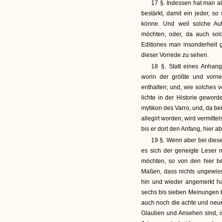
17 §. Indessen hat man a
bestärkt, damit ein jeder, s
könne. Und weil solche Aut
möchten, oder, da auch solc
Editiones man insonderheit g
dieser Vorrede zu sehen.
18 §. Statt eines Anhang
worin der größte und vorne
enthalten; und, wie solches 
lichte in der Historie gewor
mytikon des Varro, und, da b
allegirt worden, wird vermitte
bis er dort den Anfang, hier a
19 §. Wenn aber bei diesem
es sich der geneigte Leser 
möchten, so von den hier b
Maßen, dass nichts ungewisse
hin und wieder angemerkt ha
sechs bis sieben Meinungen 
auch noch die achte und neunt
Glauben und Ansehen sind, i