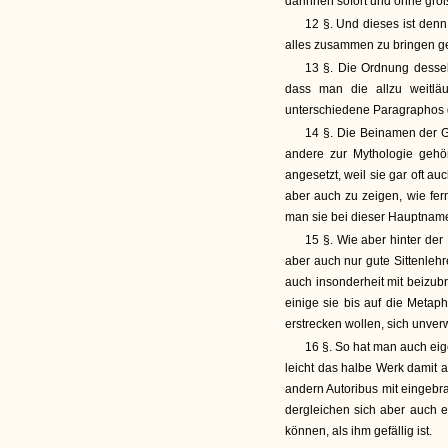
darinnen sofort und ohne groß
12 §. Und dieses ist denn
alles zusammen zu bringen ges
13 §. Die Ordnung dessel
dass man die allzu weitläuf
unterschiedene Paragraphos ge
14 §. Die Beinamen der Gö
andere zur Mythologie gehör
angesetzt, weil sie gar oft 
aber auch zu zeigen, wie fer
man sie bei dieser Hauptnam
15 §. Wie aber hinter der M
aber auch nur gute Sittenlehr
auch insonderheit mit beizub
einige sie bis auf die Metap
erstrecken wollen, sich unver
16 §. So hat man auch eig
leicht das halbe Werk damit 
andern Autoribus mit eingebr
dergleichen sich aber auch e
können, als ihm gefällig ist.