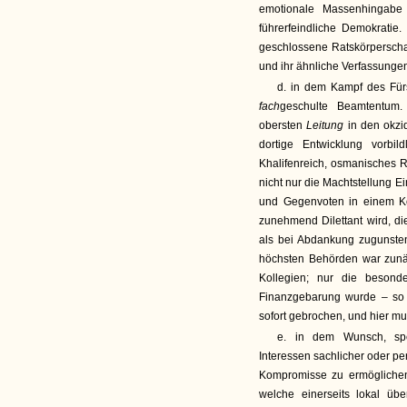
emotionale Massenhingabe 
führerfeindliche Demokratie
geschlossene Ratskörperscha
und ihr ähnliche Verfassunge
d. in dem Kampf des Für
fach
geschulte Beamtentum.
obersten
Leitung
in den okzi
dortige Entwicklung vorbil
Khalifenreich, osmanisches R
nicht nur die Machtstellung E
und Gegenvoten in einem Ko
zunehmend Dilettant wird, di
als bei Abdankung zugunsten
höchsten Behörden war zunä
Kollegien; nur die besond
Finanzgebarung wurde – so
sofort gebrochen, und hier m
e. in dem Wunsch, spez
Interessen sachlicher oder pe
Kompromisse zu ermöglichen
welche einerseits lokal üb