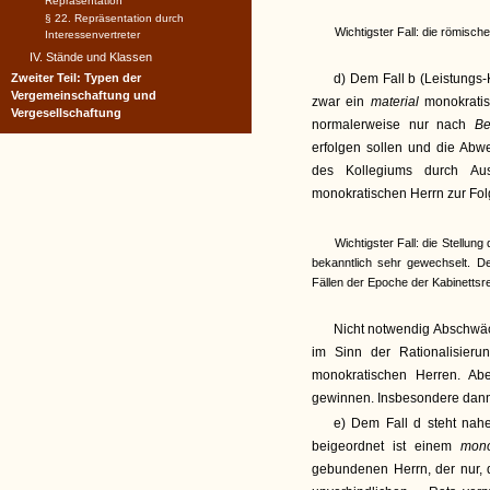
Repräsentation
§ 22. Repräsentation durch
Wichtigster Fall: die römische
Interessenvertreter
IV. Stände und Klassen
Zweiter Teil: Typen der
d) Dem Fall b (Leistungs-K
Vergemeinschaftung und
zwar ein
material
monokratis
Vergesellschaftung
normalerweise nur nach
B
erfolgen sollen und die Abw
des Kollegiums durch Aus
monokratischen Herrn zur Folg
Wichtigster Fall: die Stellun
bekanntlich sehr gewechselt. D
Fällen der Epoche der Kabinettsr
Nicht notwendig Abschwäc
im Sinn der Rationalisier
monokratischen Herren. Ab
gewinnen. Insbesondere dan
e) Dem Fall d steht nah
beigeordnet ist einem
mono
gebundenen Herrn, der nur, d