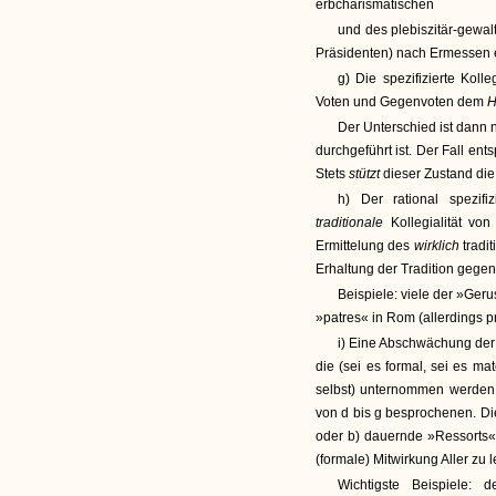
erbcharismatischen
und des plebiszitär-gewa
Präsidenten) nach Ermessen
g) Die spezifizierte Kolle
Voten und Gegenvoten dem
H
Der Unterschied ist dann n
durchgeführt ist. Der Fall ent
Stets
stützt
dieser Zustand di
h) Der rational spezifi
traditionale
Kollegialität vo
Ermittelung des
wirklich
tradi
Erhaltung der Tradition gegen
Beispiele: viele der »Geru
»patres« in Rom (allerdings p
i) Eine Abschwächung der
die (sei es formal, sei es mat
selbst) unternommen werden. 
von d bis g besprochenen. Di
oder b) dauernde »Ressorts« E
(formale) Mitwirkung Aller zu 
Wichtigste Beispiele: 