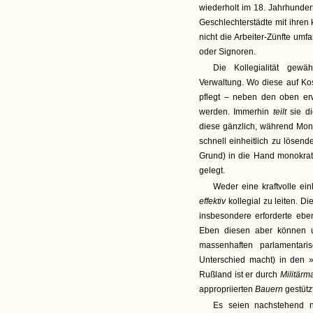
wiederholt im 18. Jahrhunder
Geschlechterstädte mit ihren
nicht die Arbeiter-Zünfte umf
oder Signoren.
Die Kollegialität gewä
Verwaltung. Wo diese auf Kos
pflegt – neben den oben er
werden. Immerhin
teilt
sie d
diese gänzlich, während Mono
schnell einheitlich zu lösen
Grund) in die Hand monokrati
gelegt.
Weder eine kraftvolle ein
effektiv
kollegial zu leiten. D
insbesondere erforderte eb
Eben diesen aber können u
massenhaften parlamentari
Unterschied macht) in den 
Rußland ist er durch
Militärm
appropriierten
Bauern
gestützt
Es seien nachstehend n