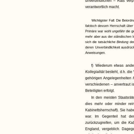
unverbindlichen – Rats verp
verantwortlich macht.
Wichtigster Fall: Die Beiord
faktisch
dessen Herrschaft
übe
Primäre war wohl
ungefähr
die g
mehr aber aus der
ständischen
I
sich die tatsächliche
Bindung
de
deren Unverbindlichkeit ausdrück
Anweisungen.
f) Wiederum etwas ander
Kollegialität
besteht, d.h. di
gehörigen Angelegenheiten
verschiedenen – anvertraut i
Beteiligten erfolgt.
In den meisten Staatsrät
dies mehr oder minder rein
Kabinettsherrschaft). Sie hab
war. Im Gegenteil hat de
zurückzugreifen, um die
Kab
England, vergeblich. Dageg