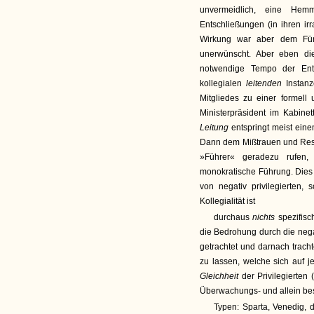
unvermeidlich, eine He
Entschließungen (in ihren ir
Wirkung war aber dem Für
unerwünscht. Aber eben di
notwendige Tempo der Ent
kollegialen
leitenden
Instan
Mitgliedes zu einer formell 
Ministerpräsident im Kabinet
Leitung
entspringt meist ein
Dann dem Mißtrauen und Ress
»Führer« geradezu rufen,
monokratische Führung. Dies 
von negativ privilegierten,
Kollegialität ist
durchaus
nichts
spezifis
die Bedrohung durch die negat
getrachtet und darnach trac
zu lassen, welche sich auf j
Gleichheit
der Privilegierten
Überwachungs- und allein be
Typen: Sparta, Venedig, 