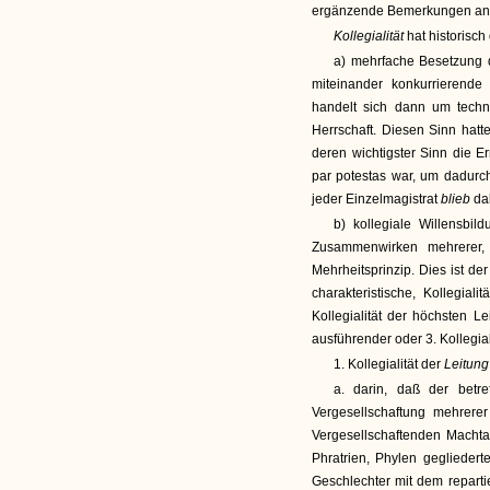
ergänzende Bemerkungen ang
Kollegialität
hat historisc
a) mehrfache Besetzung 
miteinander konkurrierende
handelt sich dann um techn
Herrschaft. Diesen Sinn hatte
deren wichtigster Sinn die E
par potestas war, um dadurc
jeder Einzelmagistrat
blieb
da
b) kollegiale Willensbi
Zusammenwirken mehrerer,
Mehrheitsprinzip. Dies ist de
charakteristische, Kollegiali
Kollegialität der höchsten Lei
ausführender oder 3. Kollegia
1. Kollegialität der
Leitun
a. darin, daß der betre
Vergesellschaftung mehrere
Vergesellschaftenden Machta
Phratrien, Phylen gegliedert
Geschlechter mit dem repartie