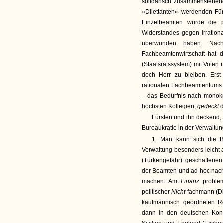
solidarisch zusammenstehen
»Dilettanten« werdenden Fürs
Einzelbeamten würde die p
Widerstandes gegen irrationa
überwunden haben. Nac
Fachbeamtenwirtschaft hat 
(Staatsratssystem) mit Voten
doch Herr zu bleiben. Ers
rationalen Fachbeamtentums 
– das Bedürfnis nach monokrat
höchsten Kollegien,
gedeckt
Fürsten und ihn deckend,
Bureaukratie in der Verwaltung
1. Man kann sich die B
Verwaltung besonders leicht 
(Türkengefahr) geschaffenen
der Beamten und ad hoc nac
machen. Am
Finanz
proble
politischer
Nicht
fachmann (Dil
kaufmännisch geordneten R
dann in den deutschen Kont