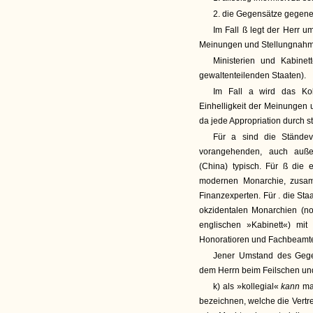
2. die Gegensätze gegene
Im Fall ß legt der Herr u
Meinungen und Stellungnahme
Ministerien und Kabinett
gewaltenteilenden Staaten).
Im Fall a wird das Koll
Einhelligkeit der Meinungen u
da jede Appropriation durch st
Für a sind die Stände
vorangehenden, auch auße
(China) typisch. Für ß die 
modernen Monarchie, zusamm
Finanzexperten. Für . die St
okzidentalen Monarchien (noc
englischen »Kabinett«) mi
Honoratioren und Fachbeamt
Jener Umstand des Gege
dem Herrn beim Feilschen und
k) als »kollegial«
kann
ma
bezeichnen, welche die Vertre