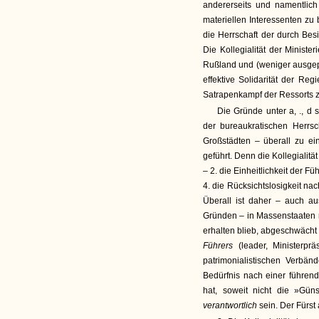
andererseits und namentlic
materiellen Interessenten zu 
die Herrschaft der durch Besi
Die Kollegialität der Ministe
Rußland und (weniger ausgep
effektive Solidarität der Reg
Satrapenkampf der Ressorts 
Die Gründe unter a, ., d 
der bureaukratischen Herrsc
Großstädten – überall zu ei
geführt. Denn die Kollegialitä
– 2. die Einheitlichkeit der F
4. die Rücksichtslosigkeit na
Überall ist daher – auch a
Gründen – in Massenstaaten mi
erhalten blieb, abgeschwächt
Führers
(leader, Ministerpr
patrimonialistischen Verbän
Bedürfnis nach einer führen
hat, soweit nicht die »Güns
verantwortlich
sein. Der Fürst