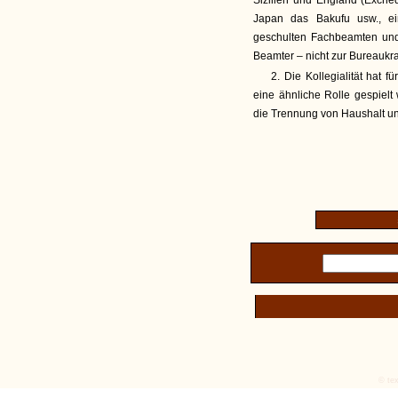
Sizilien und England (Exche
Japan das Bakufu usw., e
geschulten Fachbeamten und
Beamter – nicht zur Bureaukra
2. Die Kollegialität hat
eine ähnliche Rolle gespielt
die Trennung von Haushalt un
© tex