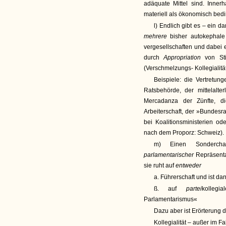
adäquate Mittel sind. Inner
materiell als ökonomisch bedi
l) Endlich gibt es – ein d
mehrere
bisher autokephal
vergesellschaften und dabei 
durch
Appropriation
von St
(Verschmelzungs- Kollegialität
Beispiele: die Vertretun
Ratsbehörde, der mittelalte
Mercadanza der Zünfte, di
Arbeiterschaft, der »Bundesra
bei Koalitionsministerien od
nach dem Proporz: Schweiz).
m) Einen Sonderchara
parlamentarischer
Repräsenta
sie ruht auf
entweder
a. Führerschaft und ist da
ß. auf
partei
kollegi
Parlamentarismus«
Dazu aber ist Erörterung 
Kollegialität – außer im Fa