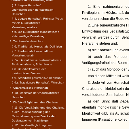
bürokratischem Verwaltungsstab
§ 3. Legale Herrschaft:
1. Eine patrimoniale od
Grundkategorien der rationalen
Privilegien, im Höchstmaß d
Herrschaft
von denen schon die Rede wa
§ 4. Legale Herrschaft: Reinster Typus
mittels bürokratischen
2. Eine bureaukratische H
Verwaltungsstabes
Entwicklung des Legalitätst
§ 5. Die bürokratisch-monokratische
aktenmäßige Verwaltung
verwaltet werde) durch Be
3. Traditionale Herrschaft
Hierarchie stehen und:
§ 6. Traditionale Herrschaft. Definition
a) die Kontrolle und even
§ 7. Traditionale Herrschaft: mit
Verwaltungsstab
b) auch das Monopol 
§ 7a. Gerontokratie, Patriarchalismus,
Verfügungsfreiheit der Beamt
Patrimonialismus, Sultanismus
§ 8. Unterhaltsformen des
c) auch das Monopol der Be
patrimonialen Dieners
Von diesen Mitteln ist wei
§ 9. Ständisch-patrimoniale Herrschaft
3. Jede Art von Herrscha
§ 9a. Traditionale Herrschaft. Wirtschaft
4. Charismatische Herrschaft
Charakters entkleidet sein d
§ 10. Merkmale der charismatischen
verschiedenen Sinn haben. N
Herrschaft
a) den Sinn: daß
neb
5. Die Veralltäglichung des Charisma
ebenfalls monokratische Gew
§ 11. Die Veralltäglichung des Charisma
durch Traditionalisierung und
Möglichkeit gibt, als Aufsc
Rationalisierung zum Zwecke der
fungieren (Kassations-Kollegial
Designation von Nachfolgern
§ 12. Die Veralltäglichung des