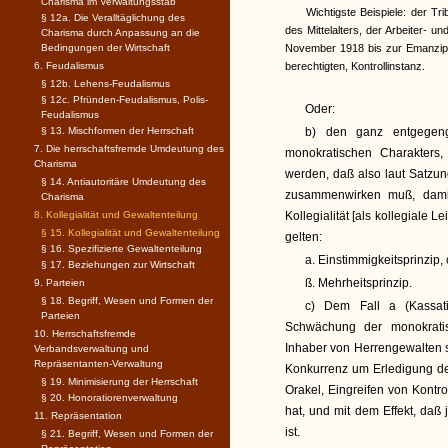
Charisma im Verwaltungsstab
Wichtigste Beispiele: der Tr
§ 12a. Die Veralltäglichung des
des Mittelalters, der Arbeiter- 
Charisma durch Anpassung an die
Bedingungen der Wirtschaft
November 1918 bis zur Emanzipa
6. Feudalismus
berechtigten, Kontrollinstanz.
§ 12b. Lehens-Feudalismus
§ 12c. Pfründen-Feudalismus, Polis-
Oder:
Feudalismus
§ 13. Mischformen der Herrschaft
b) den ganz entgegen
7. Die herrschaftsfremde Umdeutung des
monokratischen Charakters
Charisma
werden, daß also laut Satzun
§ 14. Antiautoritäre Umdeutung des
zusammenwirken muß, damit
Charisma
8. Kollegialität und Gewaltenteilung
Kollegialität [als kollegiale 
§ 15. Kollegialität und Gewaltenteilung
gelten:
§ 16. Spezifizierte Gewaltenteilung
a. Einstimmigkeitsprinzip, 
§ 17. Beziehungen zur Wirtschaft
ß. Mehrheitsprinzip.
9. Parteien
§ 18. Begriff, Wesen und Formen der
c) Dem Fall a (Kassatio
Parteien
Schwächung der monokrat
10. Herrschaftsfremde
Inhaber von Herrengewalten s
Verbandsverwaltung und
Repräsentanten-Verwaltung
Konkurrenz um Erledigung de
§ 19. Minimisierung der Herrschaft
Orakel, Eingreifen von Kontr
§ 20. Honoratiorenverwaltung
hat, und mit dem Effekt, da
11. Repräsentation
ist.
§ 21. Begriff, Wesen und Formen der