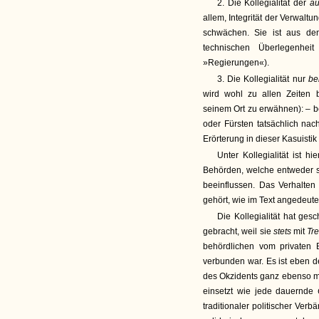
2. Die Kollegialität der
a
allem, Integrität der Verwalt
schwächen. Sie ist aus den
technischen Überlegenhe
»Regierungen«).
3. Die Kollegialität nur
be
wird wohl zu allen Zeiten b
seinem Ort zu erwähnen): – b
oder Fürsten tatsächlich na
Erörterung in dieser Kasuistik 
Unter Kollegialität ist hi
Behörden, welche entweder se
beeinflussen. Das Verhalte
gehört, wie im Text angedeutet
Die Kollegialität hat gesc
gebracht, weil sie
stets
mit
Tr
behördlichen vom privaten 
verbunden war. Es ist eben d
des Okzidents ganz ebenso m
einsetzt wie jede dauernde
traditionaler politischer Verb