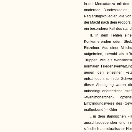
in der Mercadanza mit dem R
modernen Bundesstaaten; – 
Regierungskollegien, die von 
der Macht nach dem Proporz, 
ein besonderer Fall des stän
ß. in dem Fehlen eines
Konkurrierenden oder: Stre
Einzelner. Aus einer Misch
aufgetreten, sowohl als »R
Truppen, wie als Wohlfahrt
normalen Friedensverwaltun
gegen den einzelnen »star
entschieden: so in der Schwe
dieser Abneigung waren die
unbedingt erforderliche str
»Wahlmonarchen« opfert
Empfindungsweise des (Gewerk
maßgebend.) – Oder
.. in dem ständischen »H
ausschlaggebenden und ihre
ständisch-aristokratischer Her