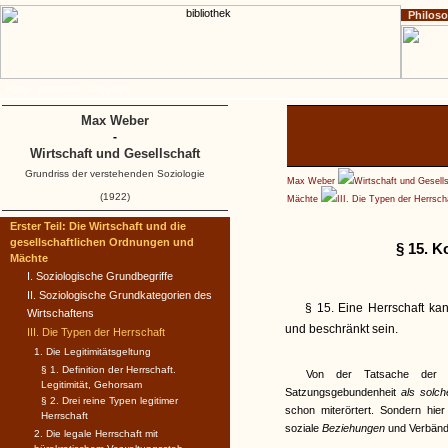
Philos
Home
Impressum
Copyright
Max Weber
-
Wirtschaft und Gesellschaft
Grundriss der verstehenden Soziologie
Max Weber
Wirtschaft und Gesell
(1922)
Mächte
III. Die Typen der Herrsc
Erster Teil: Die Wirtschaft und die
gesellschaftlichen Ordnungen und
§ 15. K
Mächte
I. Soziologische Grundbegriffe
II. Soziologische Grundkategorien des
§ 15. Eine Herrschaft kan
Wirtschaftens
und beschränkt sein.
III. Die Typen der Herrschaft
1. Die Legitimitätsgeltung
§ 1. Definition der Herrschaft.
Von der Tatsache der B
Legitimität, Gehorsam
Satzungsgebundenheit
als solc
§ 2. Drei reine Typen legitimer
schon miterörtert. Sondern hi
Herrschaft
soziale
Beziehungen
und Verbänd
2. Die legale Herrschaft mit