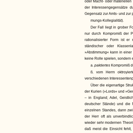
oder Macht- oder materielle
der Interessengegensätze 
Gegensatz zur Amts- und zur 
mungs-Kollegialität).
Der Fall liegt in grober 
nur durch Kompromiß der Pri
rationalisierter Form ist 
ständischer oder Klassenl
»Abstimmung« kann in einer 
keine Rolle spielen, sondern
a.
paktiertes
Kompromiß de
ß. vom Herrn oktroyie
verschiedenen Interessentenp
Über die eigenartige Str
der Kurien (»Lords« und »Gem
– in England; Adel, Geistlic
deutscher Stände) und die 
einzelnen Standes, dann zw
der Herr oft als unverbindl
wieder sehr modernen Theorie 
daß meist die Einsicht fehlt