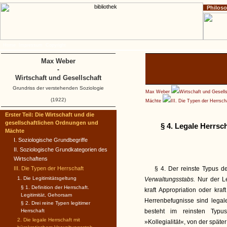
Philos
Home
Impressum
Copyright
Max Weber
-
Wirtschaft und Gesellschaft
Grundriss der verstehenden Soziologie
Max Weber
Wirtschaft und Gesell
(1922)
Mächte
III. Die Typen der Herrsc
Erster Teil: Die Wirtschaft und die
gesellschaftlichen Ordnungen und
§ 4. Legale Herrsc
Mächte
I. Soziologische Grundbegriffe
II. Soziologische Grundkategorien des
Wirtschaftens
III. Die Typen der Herrschaft
§ 4. Der reinste Typus de
1. Die Legitimitätsgeltung
Verwaltungsstabs.
Nur der L
§ 1. Definition der Herrschaft.
kraft Appropriation oder kra
Legitimität, Gehorsam
Herrenbefugnisse sind lega
§ 2. Drei reine Typen legitimer
Herrschaft
besteht im reinsten Ty
2. Die legale Herrschaft mit
»Kollegialität«, von der später