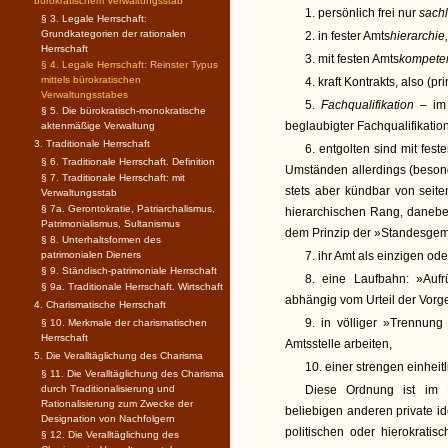
bürokratischem Verwaltungsstab
1. persönlich frei nur
sach
§ 3. Legale Herrschaft:
Grundkategorien der rationalen
2. in fester Amts
hierarchie,
Herrschaft
3. mit festen Amts
kompete
§ 4. Legale Herrschaft: Reinster Typus
mittels bürokratischen
4. kraft Kontrakts, also (pr
Verwaltungsstabes
5.
Fachqualifikation –
im
§ 5. Die bürokratisch-monokratische
beglaubigter Fachqualifikatio
aktenmäßige Verwaltung
3. Traditionale Herrschaft
6. entgolten sind mit fes
§ 6. Traditionale Herrschaft. Definition
Umständen allerdings (besond
§ 7. Traditionale Herrschaft: mit
stets aber kündbar von seit
Verwaltungsstab
§ 7a. Gerontokratie, Patriarchalismus,
hierarchischen Rang, daneben
Patrimonialismus, Sultanismus
dem Prinzip der »Standesgemä
§ 8. Unterhaltsformen des
patrimonialen Dieners
7. ihr Amt als einzigen od
§ 9. Ständisch-patrimoniale Herrschaft
8. eine Laufbahn: »Aufr
§ 9a. Traditionale Herrschaft. Wirtschaft
abhängig vom Urteil der Vorge
4. Charismatische Herrschaft
9. in völliger »Trennung
§ 10. Merkmale der charismatischen
Herrschaft
Amtsstelle arbeiten,
5. Die Veralltäglichung des Charisma
10. einer strengen einheit
§ 11. Die Veralltäglichung des Charisma
durch Traditionalisierung und
Diese Ordnung ist im Pr
Rationalisierung zum Zwecke der
beliebigen anderen private i
Designation von Nachfolgern
politischen oder hierokrati
§ 12. Die Veralltäglichung des