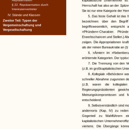
Repräsentation
kapitalistische Unternehmer i
§ 22. Repräsentation durch
Herrschaft hat also an der
Spitz
Interessenvertreter
Sie ist nur eine Kategorie der H
IV. Stände und Klassen
5. Das feste Gehalt ist das
N
Zweiter Teil: Typen der
bezeichnen: über den Begrif
Vergemeinschaftung und
begriffswesentlich, entspric
Vergesellschaftung
»Pfründen«-Charakter. Pfrün
Erwerbschancen und Stellen.) Aber
zeigen. Die Appropriationen kra
als der reinen Bureaukratie an (§
6. »Ämter« im »Nebenberuf
erörternde Kategorien. Der typis
7. Die Trennung von den Verw
(z.B. im großkapitalistischen Un
8.
Kollegiale
»Behörden« werd
schneller Abnahme zugunsten der
(z.B. waren die kollegial
Regierungs
präsidenten
gewich
Meinungskompromissen und Me
entscheidend.
9. Selbstverständlich sind 
andernorts (Kap. IV) zu reden
Gegenteil zu Wahlführern ein
kapitalistischen Unternehmeroffiz
viertens. Die Übergänge könne