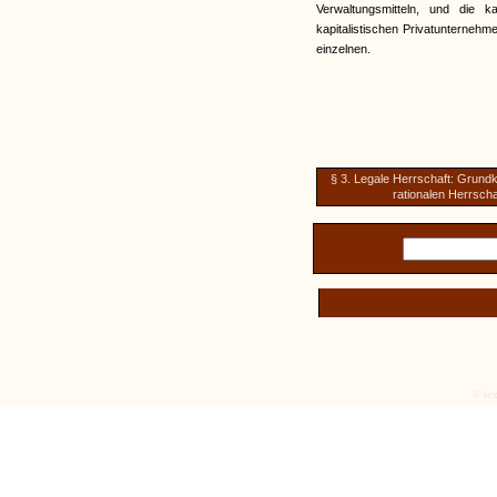
Verwaltungsmitteln, und die k
kapitalistischen Privatunterneh
einzelnen.
§ 3. Legale Herrschaft: Grundk
rationalen Herrscha
© tex