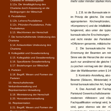
Charisma im Verwaltungsstab
mehr oder minder starker Ann
§ 12a. Die Veralltäglichung des
Charisma durch Anpassung an die
Bedingungen der Wirtschaft
1. Z.B. ist die Bureaukratie 
6. Feudalismus
im Prinzip die gleiche. Die mo
§ 12b. Lehens-Feudalismus
appropriierten Kirchenpfründe
§ 12c. Pfründen-Feudalismus, Polis-
»Kompetenz«) und die Infallibilit
Feudalismus
fungierend, also unter der typi
§ 13. Mischformen der Herrschaft
bureaukratische Erscheinungen. G
7. Die herrschaftsfremde Umdeutung des
und nicht minder der
Partei
bet
Charisma
»Offiziere« genannte, militärisch
§ 14. Antiautoritäre Umdeutung des
2. Die bureaukratische He
Charisma
Ernennung
der Beamten am rein
8. Kollegialität und Gewaltenteilung
Sinne wie die Hierarchie der erna
§ 15. Kollegialität und Gewaltenteilung
§ 16. Spezifizierte Gewaltenteilung
auch nur annähernd die gleiche 
§ 17. Beziehungen zur Wirtschaft
zu pochen vermag wie der überg
9. Parteien
über die Wahlbeamten unten § 14
§ 18. Begriff, Wesen und Formen der
3. Kontrakts-Anstellung, also 
Parteien
Beamte (Sklaven, Ministeriale) 
10. Herrschaftsfremde
formal bureaukratischer Art, fung
Verbandsverwaltung und
4. Das Ausmaß der Fachqual
Repräsentanten-Verwaltung
Parteiund Gewerkschaftsbeamte
§ 19. Minimisierung der Herrschaft
modernen »Minister« und »Sta
§ 20. Honoratiorenverwaltung
Fachqualifikation verlangt wird,
11. Repräsentation
sind, ganz ebenso wie der »Gen
§ 21. Begriff, Wesen und Formen der