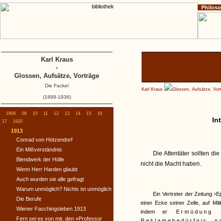
Philos
Home
Impressum
Copyright
Die Fackel
Karl Kraus
-
Glossen, Aufsätze, Vorträge
Die Fackel
Karl Kraus
Glossen, Aufsätze, Vor
(1899-1936)
1906
08
10
11
12
13
14
15
16
In
17
1920
1913
Conrad von Hötzendorf
Ein Mißverständnis
Die Attentäter sollten d
Blendwerk der Hölle
nicht die Macht haben.
Wenn Herr Harden glaubt
Auch wurden sie alle gefragt
Warum unmöglich? Nichts ist unmöglich
Ein Vertreter der Zeitung ›
Die Berufe
einer Ecke seiner Zelle, auf Mil
Wiener Faschingsleben 1913
indem er
Ermüdung v
Fern sei es von mir, den »Professor
Reklamebedürfnis n