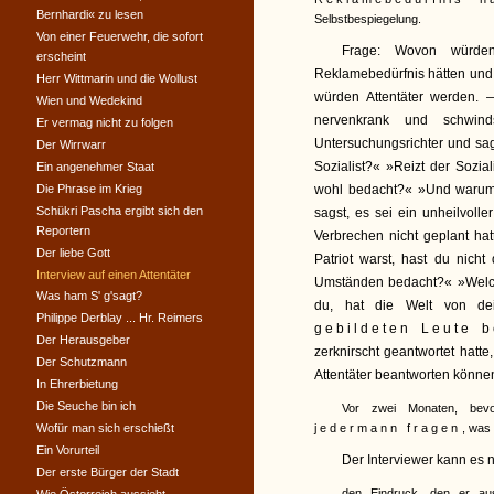
Bernhardi« zu lesen
Selbstbespiegelung.
Von einer Feuerwehr, die sofort
Frage: Wovon würden
erscheint
Reklamebedürfnis hätten und 
Herr Wittmarin und die Wollust
würden Attentäter werden. —
Wien und Wedekind
nervenkrank und schwind
Er vermag nicht zu folgen
Untersuchungsrichter und sa
Der Wirrwarr
Sozialist?« »Reizt der Sozi
Ein angenehmer Staat
Die Phrase im Krieg
wohl bedacht?« »Und warum
Schükri Pascha ergibt sich den
sagst, es sei ein unheilvoll
Reportern
Verbrechen nicht geplant ha
Der liebe Gott
Patriot warst, hast du nich
Interview auf einen Attentäter
Umständen bedacht?« »Welche
Was ham S' g'sagt?
du, hat die Welt von d
Philippe Derblay ... Hr. Reimers
gebildeten Leute b
Der Herausgeber
zerknirscht geantwortet hatte
Der Schutzmann
Attentäter beantworten könne
In Ehrerbietung
Die Seuche bin ich
Vor zwei Monaten, bev
Wofür man sich erschießt
jedermann fragen
, was 
Ein Vorurteil
Der Interviewer kann es 
Der erste Bürger der Stadt
den Eindruck, den er a