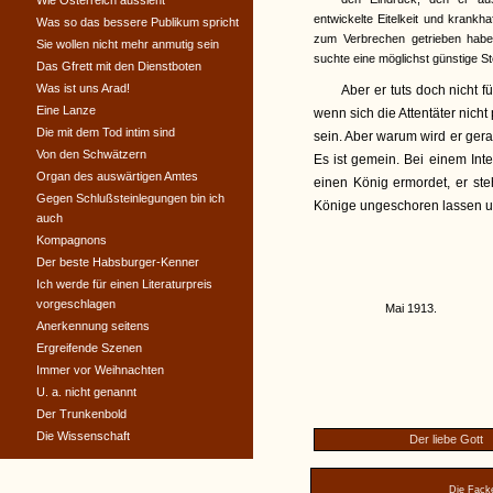
Wie Österreich aussieht
entwickelte Eitelkeit und krankh
Was so das bessere Publikum spricht
zum Verbrechen getrieben haben.
Sie wollen nicht mehr anmutig sein
suchte eine möglichst günstige St
Das Gfrett mit den Dienstboten
Was ist uns Arad!
Aber er tuts doch nicht 
Eine Lanze
wenn sich die Attentäter nich
Die mit dem Tod intim sind
sein. Aber warum wird er ger
Von den Schwätzern
Es ist gemein. Bei einem Inte
Organ des auswärtigen Amtes
einen König ermordet, er steh
Gegen Schlußsteinlegungen bin ich
Könige ungeschoren lassen und
auch
Kompagnons
Der beste Habsburger-Kenner
Ich werde für einen Literaturpreis
vorgeschlagen
Mai 1913.
Anerkennung seitens
Ergreifende Szenen
Immer vor Weihnachten
U. a. nicht genannt
Der Trunkenbold
Die Wissenschaft
Der liebe Gott
Die Facke