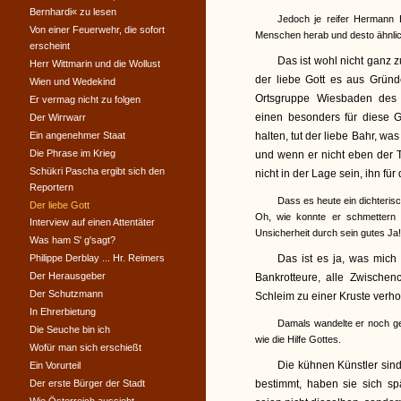
Bernhardi« zu lesen
Jedoch je reifer Hermann B
Von einer Feuerwehr, die sofort
Menschen herab und desto ähnlich
erscheint
Das ist wohl nicht ganz z
Herr Wittmarin und die Wollust
der liebe Gott es aus Grün
Wien und Wedekind
Ortsgruppe Wiesbaden des 
Er vermag nicht zu folgen
einen besonders für diese G
Der Wirrwarr
Ein angenehmer Staat
halten, tut der liebe Bahr, was
Die Phrase im Krieg
und wenn er nicht eben der T
Schükri Pascha ergibt sich den
nicht in der Lage sein, ihn für
Reportern
Dass es heute ein dichteris
Der liebe Gott
Oh, wie konnte er schmettern .
Interview auf einen Attentäter
Unsicherheit durch sein gutes Ja! 
Was ham S' g'sagt?
Philippe Derblay ... Hr. Reimers
Das ist es ja, was mich 
Der Herausgeber
Bankrotteure, alle Zwischen
Der Schutzmann
Schleim zu einer Kruste verho
In Ehrerbietung
Damals wandelte er noch ge
Die Seuche bin ich
wie die Hilfe Gottes.
Wofür man sich erschießt
Die kühnen Künstler sind
Ein Vorurteil
Der erste Bürger der Stadt
bestimmt, haben sie sich s