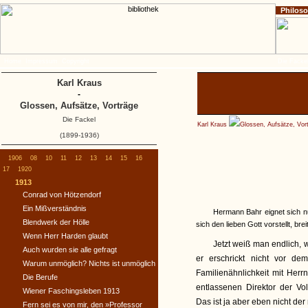
Philos
Home
Impressum
Copyright
Die Fackel
Karl Kraus
-
Glossen, Aufsätze, Vorträge
Die Fackel
Karl Kraus
Glossen, Aufsätze, Vor
(1899-1936)
1906
08
10
11
12
13
14
15
16
17
1920
1913
Conrad von Hötzendorf
Ein Mißverständnis
Hermann Bahr eignet sich nu
Blendwerk der Hölle
sich den lieben Gott vorstellt, bre
Wenn Herr Harden glaubt
Jetzt weiß man endlich, 
Auch wurden sie alle gefragt
er erschrickt nicht vor de
Warum unmöglich? Nichts ist unmöglich
Familienähnlichkeit mit Herr
Die Berufe
entlassenen Direktor der V
Wiener Faschingsleben 1913
Das ist ja aber eben nicht der 
Fern sei es von mir, den »Professor