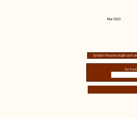
Mai 1913.
Schükri Pascha ergibt sich d
Die Facke
© tex