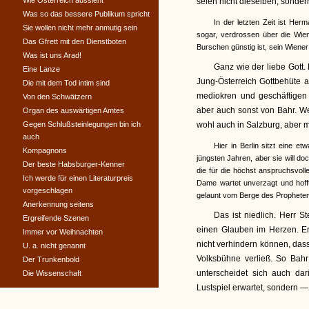
Wie Österreich aussieht
seien nicht dieselben, sonder
Was so das bessere Publikum spricht
In der letzten Zeit ist He
Sie wollen nicht mehr anmutig sein
sogar, verdrossen über die Wie
Das Gfrett mit den Dienstboten
Burschen günstig ist, sein Wiener
Was ist uns Arad!
Ganz wie der liebe Gott. 
Eine Lanze
Jung-Österreich Gottbehüte a
Die mit dem Tod intim sind
mediokren und geschäftigen 
Von den Schwätzern
aber auch sonst von Bahr. W
Organ des auswärtigen Amtes
Gegen Schlußsteinlegungen bin ich
wohl auch in Salzburg, aber ma
auch
Hier in Berlin sitzt eine e
Kompagnons
jüngsten Jahren, aber sie will d
Der beste Habsburger-Kenner
die für die höchst anspruchsvol
Ich werde für einen Literaturpreis
Dame wartet unverzagt und hof
vorgeschlagen
gelaunt vom Berge des Propheten 
Anerkennung seitens
Das ist niedlich. Herr S
Ergreifende Szenen
einen Glauben im Herzen. Er 
Immer vor Weihnachten
nicht verhindern können, da
U. a. nicht genannt
Volksbühne verließ. So Bahr
Der Trunkenbold
unterscheidet sich auch da
Die Wissenschaft
Lustspiel erwartet, sondern 