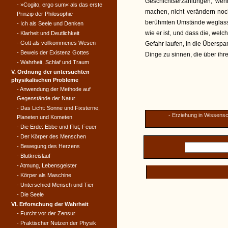
Geschichtserzählungen, wen
- »Cogito, ergo sum« als das erste
machen, nicht verändern noc
Prinzip der Philosophie
berühmten Umstände weglasse
- Ich als Seele und Denken
wie er ist, und dass die, wel
- Klarheit und Deutlichkeit
- Gott als vollkommenes Wesen
Gefahr laufen, in die Übersp
- Beweis der Existenz Gottes
Dinge zu sinnen, die über ihre
- Wahrheit, Schlaf und Traum
V. Ordnung der untersuchten
physikalischen Probleme
- Anwendung der Methode auf
Gegenstände der Natur
- Das Licht: Sonne und Fixsterne,
- Erziehung in Wissens
Planeten und Kometen
- Die Erde: Ebbe und Flut; Feuer
- Der Körper des Menschen
- Bewegung des Herzens
- Blutkreislauf
- Atmung, Lebensgeister
- Körper als Maschine
- Unterschied Mensch und Tier
- Die Seele
VI. Erforschung der Wahrheit
- Furcht vor der Zensur
- Praktischer Nutzen der Physik