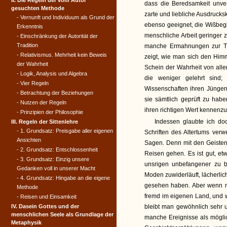
II. Die Regeln der vom Autor
dass die Beredsamkeit unver
gesuchten Methode
zarte und liebliche Ausdrucksk
- Vernunft und Individuum als Grund der
ebenso geeignet, die Wißbegi
Erkenntnis
menschliche Arbeit geringer
- Einschränkung der Autorität der
Tradition
manche Ermahnungen zur Tug
- Relativismus. Mehrheit kein Beweis
zeigt, wie man sich den Himme
der Wahrheit
Schein der Wahrheit von all
- Logik, Analysis und Algebra
die weniger gelehrt sind;
- Vier Regeln
Wissenschaften ihren Jüngern
- Betrachtung der Beziehungen
sie sämtlich geprüft zu hab
- Nutzen der Regeln
ihren richtigen Wert kennenz
- Prinzipien der Philosophie
Indessen glaubte ich do
III. Regeln der Sittenlehre
- 1. Grundsatz: Preisgabe aller eigenen
Schriften des Altertums ver
Ansichten
Sagen. Denn mit den Geistern
- 2. Grundsatz: Entschlossenheit
Reisen gehen. Es ist gut, et
- 3. Grundsatz: Einzig unsere
unsrigen unbefangener zu b
Gedanken voll in unserer Macht
Moden zuwiderläuft, lächerlich
- 4. Grundsatz: Hingabe an die eigene
gesehen haben. Aber wenn ma
Methode
fremd im eigenen Land, und w
- Reisen und Einsamkeit
IV. Dasein Gottes und der
bleibt man gewöhnlich sehr
menschlichen Seele als Grundlage der
manche Ereignisse als möglich
Metaphysik