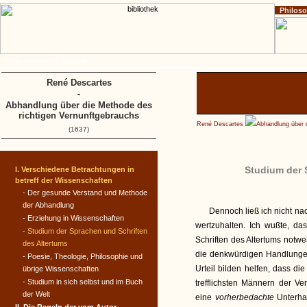
Philos
Home
Impressum
Copyright
René Descartes
-
Abhandlung über die Methode des
richtigen Vernunftgebrauchs
René Descartes
Abhandlung über 
(1637)
Studium der 
I. Verschiedene Betrachtungen in
betreff der Wissenschaften
- Der gesunde Verstand und Methode
der Abhandlung
Dennoch ließ ich nicht na
- Erziehung in Wissenschaften
wertzuhalten. Ich wußte, da
- Studium der Sprachen und Schriften
Schriften des Altertums notw
des Altertums
die denkwürdigen Handlungen
- Poesie, Theologie, Philosophie und
Urteil bilden helfen, dass d
übrige Wissenschaften
- Studium in sich selbst und im Buch
trefflichsten Männern der Ve
der Welt
eine
vorherbedachte
Unterha