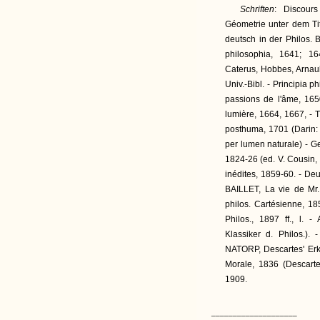
Schriften
: Discour
Géometrie unter dem Tit
deutsch in der Philos. B
philosophia, 1641; 1
Caterus, Hobbes, Arnauld
Univ.-Bibl. - Principia p
passions de l'âme, 165
lumière, 1664, 1667, - T
posthuma, 1701 (Darin: R
per lumen naturale) - G
1824-26 (ed. V. Cousin, 
inédites, 1859-60. - Deu
BAILLET, La vie de Mr.
philos. Cartésienne, 1
Philos., 1897 ff., l.
Klassiker d. Philos.).
NATORP, Descartes' Erk
Morale, 1836 (Descartes
1909.
____________________