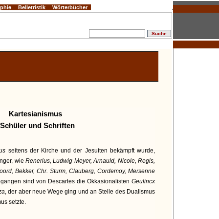
ophie
Belletristik
Wörterbücher
Kartesianismus
 Schüler und Schriften
mus
seitens der Kirche und der Jesuiten bekämpft wurde,
änger, wie
Renerius, Ludwig Meyer, Arnauld, Nicole, Regis,
boord, Bekker, Chr. Sturm, Clauberg, Cordemoy, Mersenne
gegangen sind von Descartes die Okkasionalisten
Geulincx
za
, der aber neue Wege ging und an Stelle des Dualismus
s setzte.