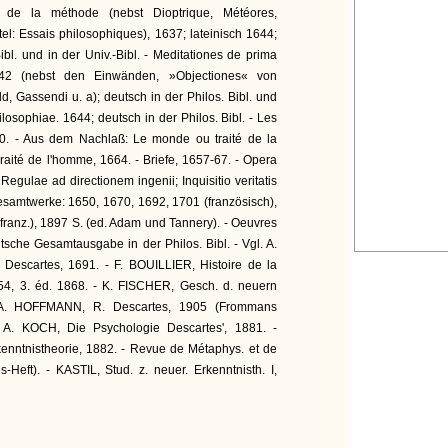
s de la méthode (nebst Dioptrique, Météores,
el: Essais philosophiques), 1637; lateinisch 1644;
ibl. und in der Univ.-Bibl. - Meditationes de prima
642 (nebst den Einwänden, »Objectiones« von
, Gassendi u. a); deutsch in der Philos. Bibl. und
hilosophiae. 1644; deutsch in der Philos. Bibl. - Les
0. - Aus dem Nachlaß: Le monde ou traité de la
raité de l'homme, 1664. - Briefe, 1657-67. - Opera
egulae ad directionem ingenii; Inquisitio veritatis
esamtwerke: 1650, 1670, 1692, 1701 (französisch),
franz.), 1897 S. (ed. Adam und Tannery). - Oeuvres
tsche Gesamtausgabe in der Philos. Bibl. - Vgl. A.
 Descartes, 1691. - F. BOUILLIER, Histoire de la
854, 3. éd. 1868. - K. FISCHER, Gesch. d. neuern
 - A. HOFFMANN, R. Descartes, 1905 (Frommans
 - A. KOCH, Die Psychologie Descartes', 1881. -
enntnistheorie, 1882. - Revue de Métaphys. et de
-Heft). - KASTIL, Stud. z. neuer. Erkenntnisth. I,