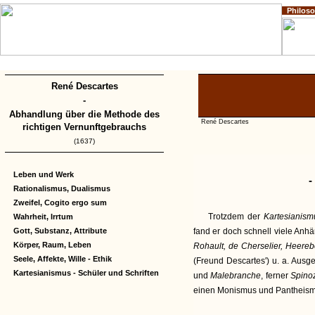
Philos
Home
Impressum
Copyright
René Descartes
-
Abhandlung über die Methode des
René Descartes
richtigen Vernunftgebrauchs
(1637)
Leben und Werk
-
Rationalismus, Dualismus
Zweifel, Cogito ergo sum
Trotzdem der
Kartesianis
Wahrheit, Irrtum
Gott, Substanz, Attribute
fand er doch schnell viele Anh
Körper, Raum, Leben
Rohault, de Cherselier, Heere
Seele, Affekte, Wille - Ethik
(Freund Descartes') u. a. Aus
Kartesianismus - Schüler und Schriften
und
Malebranche
, ferner
Spino
einen Monismus und Pantheismu