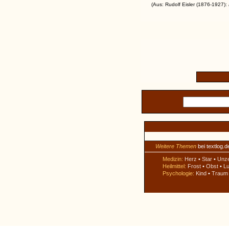
(Aus: Rudolf Eisler (1876-1927):
Weitere Themen
bei textlog.d
Medizin:
Herz
•
Star
•
Unz
Heilmittel:
Frost
•
Obst
•
Lu
Psychologie:
Kind
•
Traum