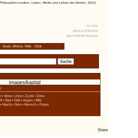
Philosophen-Lexikon. Leben, Werke und Lehren der Denker
, 1912)
TO TOP
DRUCKVERSION
WEITEREMPFEHLEN
Seele, Affekte, Wille - Ethik
e:
e
•
Vena
•
Urea
•
Zyste
•
Zona
ft
•
Bad
•
Diät
•
Augen
•
Blitz
•
Macht
•
Sinn
•
Mensch
•
Praxis
Share