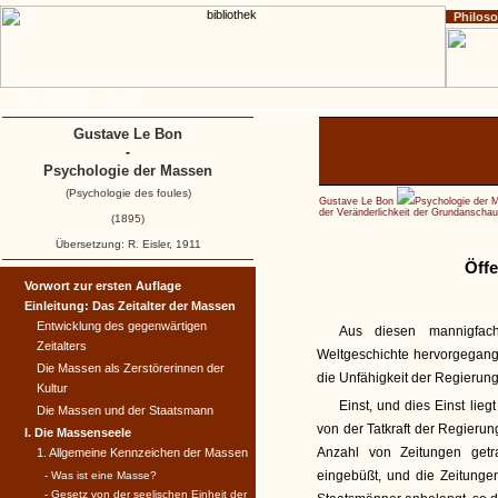
Philos
Home
Impressum
Copyright
Gustave Le Bon
-
Psychologie der Massen
(Psychologie des foules)
Gustave Le Bon
Psychologie der 
der Veränderlichkeit der Grundansch
(1895)
Übersetzung: R. Eisler, 1911
Öffe
Vorwort zur ersten Auflage
Einleitung: Das Zeitalter der Massen
Entwicklung des gegenwärtigen
Aus diesen mannigfac
Zeitalters
Weltgeschichte hervorgegange
Die Massen als Zerstörerinnen der
die Unfähigkeit der Regierung
Kultur
Einst, und dies Einst lieg
Die Massen und der Staatsmann
von der Tatkraft der Regierun
I. Die Massenseele
Anzahl von Zeitungen getra
1. Allgemeine Kennzeichen der Massen
eingebüßt, und die Zeitunge
- Was ist eine Masse?
- Gesetz von der seelischen Einheit der