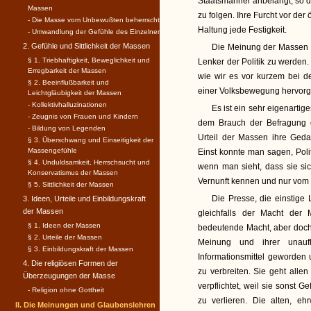
Staatsmänner anbelangt, so de
Massen
zu folgen. Ihre Furcht vor der
- Die Masse vom Unbewußten beherrscht
Haltung jede Festigkeit.
- Umwandlung der Gefühle des Einzelnen
2. Gefühle und Sittlichkeit der Massen
Die Meinung der Massen 
§ 1. Triebhaftigkeit, Beweglichkeit und
Lenker der Politik zu werden.
Erregbarkeit der Massen
wie wir es vor kurzem bei d
§ 2. Beeinflußbarkeit und
einer Volksbewegung hervorg
Leichtgläubigkeit der Massen
- Kollektivhalluzinationen
Es ist ein sehr eigenartig
- Zeugnis von Frauen und Kindern
dem Brauch der Befragung d
- Bildung von Legenden
Urteil der Massen ihre Geda
§ 3. Überschwang und Einseitigkeit der
Massengefühle
Einst konnte man sagen, Poli
§ 4. Unduldsamkeit, Herrschsucht und
wenn man sieht, dass sie si
Konservatismus der Massen
Vernunft kennen und nur vom G
§ 5. Sittlichkeit der Massen
Die Presse, die einstige 
3. Ideen, Urteile und Einbildungskraft
der Massen
gleichfalls der Macht der
§ 1. Ideen der Massen
bedeutende Macht, aber doch n
§ 2. Urteile der Massen
Meinung und ihrer unauf
§ 3. Einbildungskraft der Massen
Informationsmittel geworden 
4. Die religiösen Formen der
zu verbreiten. Sie geht alle
Überzeugungen der Masse
verpflichtet, weil sie sonst 
- Religion ohne Gottheit
zu verlieren. Die alten, e
II. Die Meinungen und Glaubenslehren