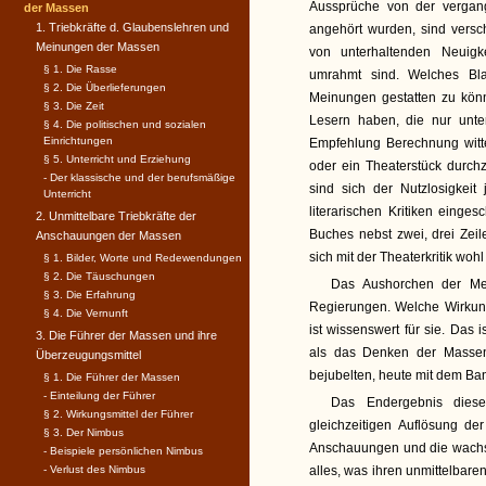
Aussprüche von der vergan
der Massen
1. Triebkräfte d. Glaubenslehren und
angehört wurden, sind vers
Meinungen der Massen
von unterhaltenden Neuigke
§ 1. Die Rasse
umrahmt sind. Welches Blat
§ 2. Die Überlieferungen
Meinungen gestatten zu kön
§ 3. Die Zeit
Lesern haben, die nur unter
§ 4. Die politischen und sozialen
Einrichtungen
Empfehlung Berechnung witte
§ 5. Unterricht und Erziehung
oder ein Theaterstück durchz
- Der klassische und der berufsmäßige
sind sich der Nutzlosigkei
Unterricht
literarischen Kritiken ein
2. Unmittelbare Triebkräfte der
Buches nebst zwei, drei Zei
Anschauungen der Massen
sich mit der Theaterkritik woh
§ 1. Bilder, Worte und Redewendungen
§ 2. Die Täuschungen
Das Aushorchen der Me
§ 3. Die Erfahrung
Regierungen. Welche Wirkung 
§ 4. Die Vernunft
ist wissenswert für sie. Das 
3. Die Führer der Massen und ihre
als das Denken der Massen
Überzeugungsmittel
bejubelten, heute mit dem Ba
§ 1. Die Führer der Massen
- Einteilung der Führer
Das Endergebnis dies
§ 2. Wirkungsmittel der Führer
gleichzeitigen Auflösung de
§ 3. Der Nimbus
Anschauungen und die wachse
- Beispiele persönlichen Nimbus
- Verlust des Nimbus
alles, was ihren unmittelbaren