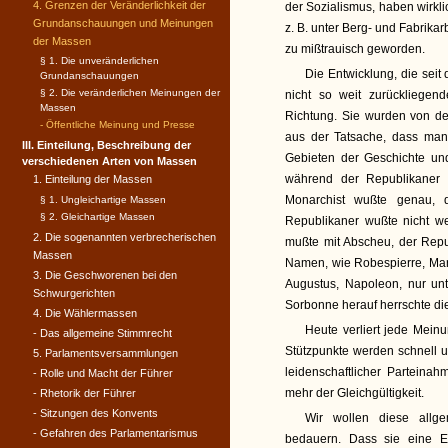
4. Grenzen der Veränderlichkeit der
der Sozialismus, haben wirkl
Grundanschauungen und Meinungen
z. B. unter Berg- und Fabrika
der Massen
zu mißtrauisch geworden.
§ 1. Die unveränderlichen
Die Entwicklung, die seit 
Grundanschauungen
§ 2. Die veränderlichen Meinungen der
nicht so weit zurückliegen
Massen
Richtung. Sie wurden von de
- Öffentliche Meinung und Presse
aus der Tatsache, dass man
III. Einteilung, Beschreibung der
Gebieten der Geschichte und
verschiedenen Arten von Massen
während der Republikaner 
1. Einteilung der Massen
Monarchist wußte genau, 
§ 1. Ungleichartige Massen
§ 2. Gleichartige Massen
Republikaner wußte nicht w
2. Die sogenannten verbrecherischen
mußte mit Abscheu, der Repu
Massen
Namen, wie Robespierre, Mara
3. Die Geschworenen bei den
Augustus, Napoleon, nur u
Schwurgerichten
Sorbonne herauf herrschte di
4. Die Wählermassen
Heute verliert jede Mein
- Das allgemeine Stimmrecht
Stützpunkte werden schnell u
5. Parlamentsversammlungen
leidenschaftlicher Partein
- Rolle und Macht der Führer
mehr der Gleichgültigkeit.
- Rhetorik der Führer
- Sitzungen des Konvents
Wir wollen diese allg
- Gefahren des Parlamentarismus
bedauern. Dass sie eine En