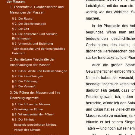
der Massen
Leichtigkeit, mit der man sie
1. Triebkräfte d. Glaubenslehren und
wichtig wie das Wirkliche. 
Meinungen der Massen
machen.
§ 1. Die Rasse
§ 2. Die Überlieferungen
In der Phantasie des Vol
§ 3. Die Zeit
begründet. Wenn man auf 
§ 4. Die politischen und sozialen
bedeutenden geschichtlic
Einrichtungen
§ 5. Unterricht und Erziehung
Christentums, des Islams, 
- Der klassische und der berufsmäßige
drohende Hereinbrechen des S
Unterricht
starker Eindrücke auf die Pha
2. Unmittelbare Triebkräfte der
Anschauungen der Massen
Auch die großen Staat
§ 1. Bilder, Worte und Redewendungen
Gewaltherrscher einbegriffen,
§ 2. Die Täuschungen
Niemals haben sie versucht,
§ 3. Die Erfahrung
beendigt, indem ich katholisc
§ 4. Die Vernunft
dadurch Fuß gefaßt, dass i
3. Die Führer der Massen und ihre
Priester gewann ich, indem 
Überzeugungsmittel
herrschte, würde ich den Sal
§ 1. Die Führer der Massen
und Cäsar hat es vielleicht 
- Einteilung der Führer
§ 2. Wirkungsmittel der Führer
Massenseele zu machen; es w
§ 3. Der Nimbus
träumte er bei seinen Siege
- Beispiele persönlichen Nimbus
Taten — und noch auf seinem 
- Verlust des Nimbus