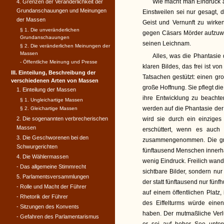
Wie macht man Eindruck a
4. Grenzen der Veränderlichkeit der
Grundanschauungen und Meinungen
Einstweilen sei nur gesagt, 
der Massen
Geist und Vernunft zu wirke
§ 1. Die unveränderlichen
gegen Cäsars Mörder aufzuwi
Grundanschauungen
seinen Leichnam.
§ 2. Die veränderlichen Meinungen der
Massen
Alles, was die Phantasie
- Öffentliche Meinung und Presse
klaren Bildes, das frei ist 
III. Einteilung, Beschreibung der
Tatsachen gestützt: einen gr
verschiedenen Arten von Massen
große Hoffnung. Sie pflegt 
1. Einteilung der Massen
ihre Entwicklung zu beachte
§ 1. Ungleichartige Massen
werden auf die Phantasie der
§ 2. Gleichartige Massen
2. Die sogenannten verbrecherischen
wird sie durch ein einziges
Massen
erschüttert, wenn es auch 
3. Die Geschworenen bei den
zusammengenommen. Die groß
Schwurgerichten
fünftausend Menschen innerh
4. Die Wählermassen
wenig Eindruck. Freilich wand
- Das allgemeine Stimmrecht
sichtbare Bilder, sondern nur 
5. Parlamentsversammlungen
der statt fünftausend nur fün
- Rolle und Macht der Führer
auf einem öffentlichen Platz,
- Rhetorik der Führer
des Eiffelturms würde eine
- Sitzungen des Konvents
haben. Der mutmaßliche Verl
- Gefahren des Parlamentarismus