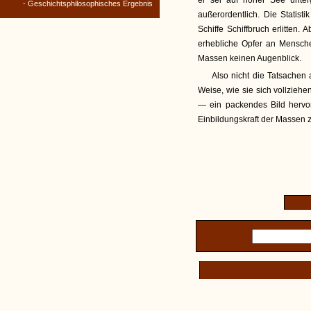
er sei auf hoher See unte
- Geschichtsphilosophisches Ergebnis
außerordentlich. Die Statis
Schiffe Schiffbruch erlitten.
erhebliche Opfer an Mensch
Massen keinen Augenblick.
Also nicht die Tatsachen 
Weise, wie sie sich vollzieh
— ein packendes Bild hervorb
Einbildungskraft der Massen zu