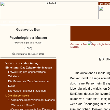
Philos
Home
Impressum
Copyright
Gustave Le Bon
-
Psychologie der Massen
(Psychologie des foules)
Gustave Le Bon
Psychologie der 
Massen
(1895)
Übersetzung: R. Eisler, 1911
§ 3. D
Vorwort zur ersten Auflage
Einleitung: Das Zeitalter der Massen
Entwicklung des gegenwärtigen
Die auffallende Einbildung
Zeitalters
Denken nicht in Frage kommt, l
Die Massen als Zerstörerinnen der
durch eine Person, ein Ereig
Kultur
lebendig wie die wirklichen 
Die Massen und der Staatsmann
Schläfers, dessen Denkvermö
I. Die Massenseele
Bilder von äußerster Heftigk
1. Allgemeine Kennzeichen der Massen
wenn die Überlegung mitzure
- Was ist eine Masse?
zum logischen Denken fähig
- Gesetz von der seelischen Einheit der