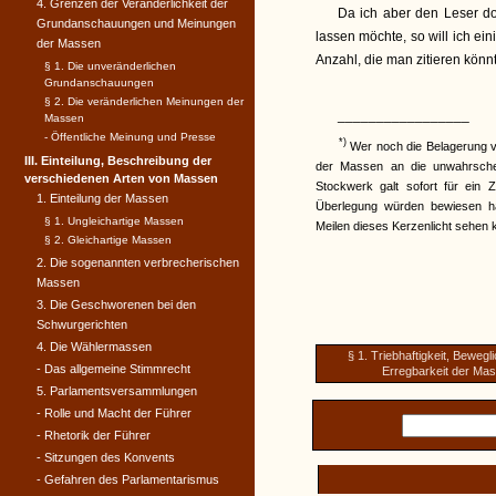
4. Grenzen der Veränderlichkeit der
Da ich aber den Leser d
Grundanschauungen und Meinungen
lassen möchte, so will ich ei
der Massen
Anzahl, die man zitieren könnt
§ 1. Die unveränderlichen
Grundanschauungen
§ 2. Die veränderlichen Meinungen der
_________________
Massen
- Öffentliche Meinung und Presse
*)
Wer noch die Belagerung von
III. Einteilung, Beschreibung der
der Massen an die unwahrschei
verschiedenen Arten von Massen
Stockwerk galt sofort für ein
1. Einteilung der Massen
Überlegung würden bewiesen h
§ 1. Ungleichartige Massen
Meilen dieses Kerzenlicht sehen 
§ 2. Gleichartige Massen
2. Die sogenannten verbrecherischen
Massen
3. Die Geschworenen bei den
Schwurgerichten
4. Die Wählermassen
§ 1. Triebhaftigkeit, Bewegl
- Das allgemeine Stimmrecht
Erregbarkeit der Ma
5. Parlamentsversammlungen
- Rolle und Macht der Führer
- Rhetorik der Führer
- Sitzungen des Konvents
- Gefahren des Parlamentarismus