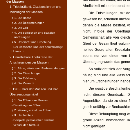
der Massen
Ähnlichkeit mit der beobachtet
1. Triebkräfte d. Glaubenslehren und
Meinungen der Massen
Die Entstellungen, mit 
§ 1. Die Rasse
gewesen ist, scheinen unzähl
§ 2. Die Überlieferungen
denen die Masse besteht, v
§ 3. Die Zeit
nicht. Infolge der Übertra
§ 4. Die politischen und sozialen
Einrichtungen
Gemeinschaft alle von gleich
§ 5. Unterricht und Erziehung
Glied der Gesamtheit vorbrin
- Der klassische und der berufsmäßige
heilige Georg allen Kreuzfah
Unterricht
zuerst nur von einem von
2. Unmittelbare Triebkräfte der
Übertragung wurde das gemel
Anschauungen der Massen
§ 1. Bilder, Worte und Redewendungen
So vollzieht sich der Vor
§ 2. Die Täuschungen
häufig sind und alle klassi
§ 3. Die Erfahrung
hier um Erscheinungen handel
§ 4. Die Vernunft
Die geistige Beschaffenhe
3. Die Führer der Massen und ihre
Überzeugungsmittel
nicht diesem Grundsatz. 
§ 1. Die Führer der Massen
Augenblick, da sie zu einer
- Einteilung der Führer
gleich unfähig zur Beobachtu
§ 2. Wirkungsmittel der Führer
Diese Behauptung mag wid
§ 3. Der Nimbus
große Anzahl historischer 
- Beispiele persönlichen Nimbus
- Verlust des Nimbus
nicht genügen.