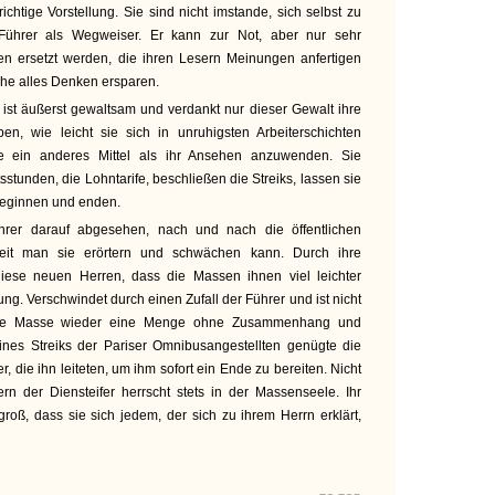
ichtige Vorstellung. Sie sind nicht imstande, sich selbst zu
 Führer als Wegweiser. Er kann zur Not, aber nur sehr
en ersetzt werden, die ihren Lesern Meinungen anfertigen
he alles Denken ersparen.
 ist äußerst gewaltsam und verdankt nur dieser Gewalt ihre
en, wie leicht sie sich in unruhigsten Arbeiterschichten
e ein anderes Mittel als ihr Ansehen anzuwenden. Sie
sstunden, die Lohntarife, beschließen die Streiks, lassen sie
beginnen und enden.
rer darauf abgesehen, nach und nach die öffentlichen
eit man sie erörtern und schwächen kann. Durch ihre
diese neuen Herren, dass die Massen ihnen viel leichter
ung. Verschwindet durch einen Zufall der Führer und ist nicht
d die Masse wieder eine Menge ohne Zusammenhang und
ines Streiks der Pariser Omnibusangestellten genügte die
, die ihn leiteten, um ihm sofort ein Ende zu bereiten. Nicht
ern der Diensteifer herrscht stets in der Massenseele. Ihr
groß, dass sie sich jedem, der sich zu ihrem Herrn erklärt,