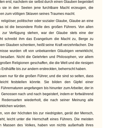
ten erst, nachdem sie selbst durch einen Glauben begeistert
n sie in den Seelen jene furchtbare Macht erzeugen, die
en zum völligen Sklaven seines Traumes macht.
religiöser, politischer oder sozialer Glaube, Glaube an eine
as ist die besondere Rolle des großen Führers. Von allen
t zur Verfügung stehen, war der Glaube stets eine der
ht schreibt ihm das Evangelium die Macht zu, Berge zu
en Glauben schenken, heißt seine Kraft verzehnfachen. Die
gnisse wurden oft von unbekannten Gläubigen verwirklicht,
n besaßen. Nicht die Gelehrten und Philosophen, vor allem
e großen Religionen geschaffen, die die Welt und die riesigen
 Erdhälfte bis zur andern erstreckten, beherrscht haben.
sen nur für die großen Führer, und die sind so selten, dass
eicht feststellen könnte. Sie bilden den Gipfel einer
Führernaturen angefangen bis hinunter zum Arbeiter, der in
e Genossen nach und nach begeistert, indem er fortwährend
 Redensarten wiederholt, die nach seiner Meinung alle
rklichen würden.
en, von der höchsten bis zur niedrigsten, gerät der Mensch,
eht, leicht unter die Herrschaft eines Führers. Die meisten
n Massen des Volkes, haben von nichts außerhalb ihres