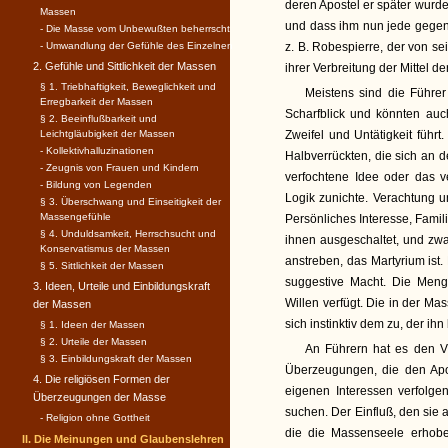
deren Apostel er später wurde.
Massen
und dass ihm nun jede gegent
- Die Masse vom Unbewußten beherrscht
- Umwandlung der Gefühle des Einzelnen
z. B. Robespierre, der von se
2. Gefühle und Sittlichkeit der Massen
ihrer Verbreitung der Mittel de
§ 1. Triebhaftigkeit, Beweglichkeit und
Meistens sind die Führe
Erregbarkeit der Massen
Scharfblick und könnten auc
§ 2. Beeinflußbarkeit und
Leichtgläubigkeit der Massen
Zweifel und Untätigkeit führ
- Kollektivhalluzinationen
Halbverrückten, die sich an 
- Zeugnis von Frauen und Kindern
verfochtene Idee oder das v
- Bildung von Legenden
Logik zunichte. Verachtung un
§ 3. Überschwang und Einseitigkeit der
Massengefühle
Persönliches Interesse, Famili
§ 4. Unduldsamkeit, Herrschsucht und
ihnen ausgeschaltet, und zwa
Konservatismus der Massen
anstreben, das Martyrium ist.
§ 5. Sittlichkeit der Massen
suggestive Macht. Die Meng
3. Ideen, Urteile und Einbildungskraft
Willen verfügt. Die in der Ma
der Massen
sich instinktiv dem zu, der ihn 
§ 1. Ideen der Massen
§ 2. Urteile der Massen
An Führern hat es den Völ
§ 3. Einbildungskraft der Massen
Überzeugungen, die den Apos
4. Die religiösen Formen der
eigenen Interessen verfolge
Überzeugungen der Masse
suchen. Der Einfluß, den sie 
- Religion ohne Gottheit
die die Massenseele erhobe
II. Die Meinungen und Glaubenslehren