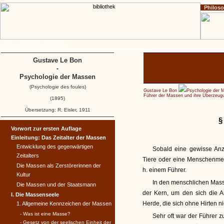
Philos
Home
Impressum
Copyright
Gustave Le Bon
-
Psychologie der Massen
(Psychologie des foules)
Gustave Le Bon
Psychologie der 
Führer der Massen und ihre Überzeugu
(1895)
Übersetzung: R. Eisler, 1911
§
Vorwort zur ersten Auflage
Einleitung: Das Zeitalter der Massen
Entwicklung des gegenwärtigen
Sobald eine gewisse Anza
Zeitalters
Tiere oder eine Menschenmeng
Die Massen als Zerstörerinnen der
h. einem Führer.
Kultur
In den menschlichen Masse
Die Massen und der Staatsmann
der Kern, um den sich die 
I. Die Massenseele
Herde, die sich ohne Hirten ni
1. Allgemeine Kennzeichen der Massen
- Was ist eine Masse?
Sehr oft war der Führer zu
- Gesetz von der seelischen Einheit der