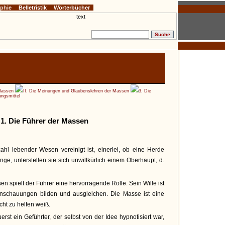
ophie
Belletristik
Wörterbücher
Massen
II. Die Meinungen und Glaubenslehren der Massen
3. Die
ngsmittel
 1. Die Führer der Massen
hl lebender Wesen vereinigt ist, einerlei, ob eine Herde
e, unterstellen sie sich unwillkürlich einem Oberhaupt, d.
n spielt der Führer eine hervorragende Rolle. Sein Wille ist
Anschauungen bilden und ausgleichen. Die Masse ist eine
cht zu helfen weiß.
erst ein Geführter, der selbst von der Idee hypnotisiert war,