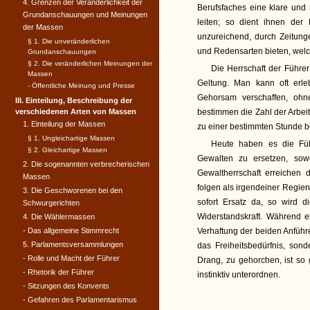
4. Grenzen der Veränderlichkeit der
Berufsfaches eine klare und r
Grundanschauungen und Meinungen
leiten; so dient ihnen der
der Massen
unzureichend, durch Zeitung
§ 1. Die unveränderlichen
und Redensarten bieten, welc
Grundanschauungen
§ 2. Die veränderlichen Meinungen der
Die Herrschaft der Führer
Massen
Geltung. Man kann oft erleb
- Öffentliche Meinung und Presse
Gehorsam verschaffen, ohn
III. Einteilung, Beschreibung der
verschiedenen Arten von Massen
bestimmen die Zahl der Arbeit
1. Einteilung der Massen
zu einer bestimmten Stunde 
§ 1. Ungleichartige Massen
Heute haben es die Füh
§ 2. Gleichartige Massen
Gewalten zu ersetzen, sow
2. Die sogenannten verbrecherischen
Gewaltherrschaft erreichen 
Massen
folgen als irgendeiner Regier
3. Die Geschworenen bei den
sofort Ersatz da, so wir
Schwurgerichten
Widerstandskraft. Während e
4. Die Wählermassen
- Das allgemeine Stimmrecht
Verhaftung der beiden Anführer
5. Parlamentsversammlungen
das Freiheitsbedürfnis, sond
- Rolle und Macht der Führer
Drang, zu gehorchen, ist so 
- Rhetorik der Führer
instinktiv unterordnen.
- Sitzungen des Konvents
- Gefahren des Parlamentarismus