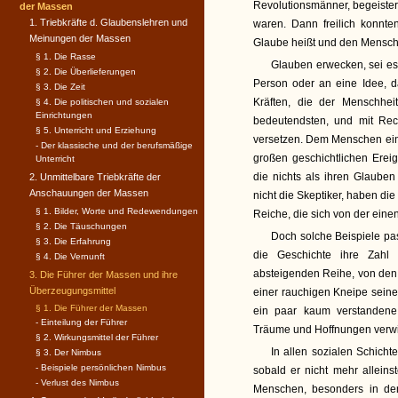
Revolutionsmänner, begeister
der Massen
1. Triebkräfte d. Glaubenslehren und
waren. Dann freilich konnte
Meinungen der Massen
Glaube heißt und den Mensch
§ 1. Die Rasse
Glauben erwecken, sei es 
§ 2. Die Überlieferungen
Person oder an eine Idee, d
§ 3. Die Zeit
Kräften, die der Menschhei
§ 4. Die politischen und sozialen
Einrichtungen
bedeutendsten, und mit Rec
§ 5. Unterricht und Erziehung
versetzen. Dem Menschen ein
- Der klassische und der berufsmäßige
großen geschichtlichen Erei
Unterricht
die nichts als ihren Glaube
2. Unmittelbare Triebkräfte der
Anschauungen der Massen
nicht die Skeptiker, haben di
§ 1. Bilder, Worte und Redewendungen
Reiche, die sich von der einen
§ 2. Die Täuschungen
Doch solche Beispiele pas
§ 3. Die Erfahrung
die Geschichte ihre Zahl l
§ 4. Die Vernunft
absteigenden Reihe, von den 
3. Die Führer der Massen und ihre
Überzeugungsmittel
einer rauchigen Kneipe sein
§ 1. Die Führer der Massen
ein paar kaum verstandene
- Einteilung der Führer
Träume und Hoffnungen verwi
§ 2. Wirkungsmittel der Führer
In allen sozialen Schicht
§ 3. Der Nimbus
- Beispiele persönlichen Nimbus
sobald er nicht mehr alleinst
- Verlust des Nimbus
Menschen, besonders in de