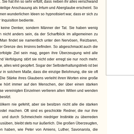
 Sie hat ihn so sehr erfüllt, dass neben ihr alles verschwand
eilige Anschauung als Irrtum und Aberglaube erscheint. So
inen wunderlichen Ideen so hypnotisiert war, dass er sich zu
r Inquisition bediente.
r keine Denker, sondern Männer der Tat. Sie haben wenig
h nicht anders sein, da der Scharfblick im allgemeinen zu
t. Man findet sie namentlich unter den Nervösen, Reizbaren,
der Grenze des Irrsinns befinden. So abgeschmackt auch die
erfolgte Ziel sein mag, gegen ihre Überzeugung wird alle
d Verfolgung stört sie nicht oder erregt sie nur noch mehr.
e, alles wird geopfert. Sogar der Selbsterhaltungstrieb ist bei
r in solchem Maße, dass die einzige Belohnung, die sie oft
 Die Stärke ihres Glaubens verleiht ihren Worten eine große
e hört immer auf den Menschen, der über einen starken
sse vereinigten Einzelnen verlieren allen Willen und wenden
besitzt.
kern nie gefehlt, aber sie besitzen nicht alle die starken
tel machen. Oft sind es geschickte Redner, die nur ihre
n und durch Schmeicheln niedriger Instinkte zu überreden
ausüben, bleibt stets nur äußerlich. Die großen Überzeugten,
n haben, wie Peter von Amiens, Luther, Savonarola, die