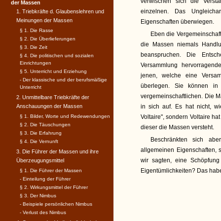
verwischen sich die Versta
der Massen
einzelnen. Das Ungleicha
1. Triebkräfte d. Glaubenslehren und
Meinungen der Massen
Eigenschaften überwiegen.
§ 1. Die Rasse
Eben die Vergemeinschaft
§ 2. Die Überlieferungen
die Massen niemals Handlu
§ 3. Die Zeit
beanspruchen. Die Entsch
§ 4. Die politischen und sozialen
Einrichtungen
Versammlung hervorragender
§ 5. Unterricht und Erziehung
jenen, welche eine Versa
- Der klassische und der berufsmäßige
überlegen. Sie können in 
Unterricht
vergemeinschaftlichen. Die M
2. Unmittelbare Triebkräfte der
Anschauungen der Massen
in sich auf. Es hat nicht, 
§ 1. Bilder, Worte und Redewendungen
Voltaire", sondern Voltaire h
§ 2. Die Täuschungen
dieser die Massen versteht.
§ 3. Die Erfahrung
Beschränkten sich abe
§ 4. Die Vernunft
allgemeinen Eigenschaften, s
3. Die Führer der Massen und ihre
wir sagten, eine Schöpfung
Überzeugungsmittel
Eigentümlichkeiten? Das haben
§ 1. Die Führer der Massen
- Einteilung der Führer
§ 2. Wirkungsmittel der Führer
§ 3. Der Nimbus
- Beispiele persönlichen Nimbus
- Verlust des Nimbus