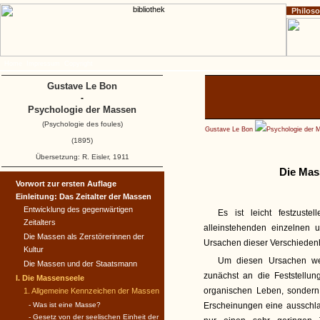
Philos
Home
Impressum
Copyright
Gustave Le Bon
-
Psychologie der Massen
(Psychologie des foules)
Gustave Le Bon
Psychologie der 
(1895)
Übersetzung: R. Eisler, 1911
Die Mas
Vorwort zur ersten Auflage
Einleitung: Das Zeitalter der Massen
Entwicklung des gegenwärtigen
Es ist leicht festzust
Zeitalters
alleinstehenden einzelnen u
Die Massen als Zerstörerinnen der
Ursachen dieser Verschiedenh
Kultur
Um diesen Ursachen we
Die Massen und der Staatsmann
zunächst an die Feststellu
I. Die Massenseele
organischen Leben, sonder
1. Allgemeine Kennzeichen der Massen
- Was ist eine Masse?
Erscheinungen eine ausschla
- Gesetz von der seelischen Einheit der