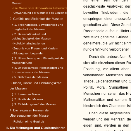
nur einen sehr geringen 
Massen
geschickteste Analytiker, d
- Die Masse vom Unbewußten beherrscht
bewußter Triebfedern, di
- Umwandlung der Gefühle des Einzelnen
entspringen einer unbewußt
2. Gefühle und Sittlichkeit der Massen
geschaffen wird. Diese Grund
§ 1. Triebhaftigkeit, Beweglichkeit und
Erregbarkeit der Massen
Rassenseele aufbaut. Hinter
§ 2. Beeinflußbarkeit und
zweifellos geheime Gründe, 
Leichtgläubigkeit der Massen
geheimere, die wir nicht ein
- Kollektivhalluzinationen
- Zeugnis von Frauen und Kindern
nur die Wirkung verborgener T
- Bildung von Legenden
Durch die unbewußten Be
§ 3. Überschwang und Einseitigkeit der
sich alle einzelnen dieser 
Massengefühle
§ 4. Unduldsamkeit, Herrschsucht und
Erziehung, vor allem aber 
Konservatismus der Massen
voneinander. Menschen von 
§ 5. Sittlichkeit der Massen
Triebe, Leidenschaften und G
3. Ideen, Urteile und Einbildungskraft
Politik, Moral, Sympathien
der Massen
Menschen nur selten das Ni
§ 1. Ideen der Massen
§ 2. Urteile der Massen
Mathematiker und seinem Sc
§ 3. Einbildungskraft der Massen
hinsichtlich des Charakters ist
4. Die religiösen Formen der
Eben diese allgemeinen 
Überzeugungen der Masse
werden und der Mehrzahl de
- Religion ohne Gottheit
eigen sind, werden in den 
II. Die Meinungen und Glaubenslehren