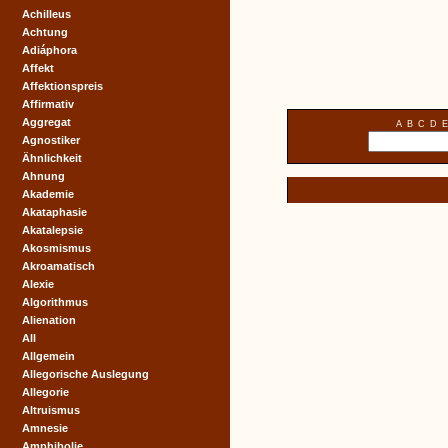
Achilleus
Achtung
Adiáphora
Affekt
Affektionspreis
Affirmativ
Aggregat
A
B
C
D
E
Agnostiker
Ähnlichkeit
Ahnung
Akademie
Akataphasie
Akatalepsie
Akosmismus
Akroamatisch
Alexie
Algorithmus
Alienation
All
Allgemein
Allegorische Auslegung
Allegorie
Altruismus
Amnesie
Amphibolie