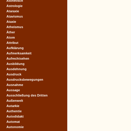
Ästhetisch
Astrologie
Ataraxie
Atavismus
Ataxie
Atheismus
Äther
Atom
Attribut
Aufklärung
Aufmerksamkeit
Aufrechtsehen
Ausbildung
Ausdehnung
Ausdruck
Ausdrucksbewegungen
Ausnahme
Aussage
Ausschließung des Dritten
Außenwelt
Autarkie
Authentie
Autodidakt
Automat
Autonomie