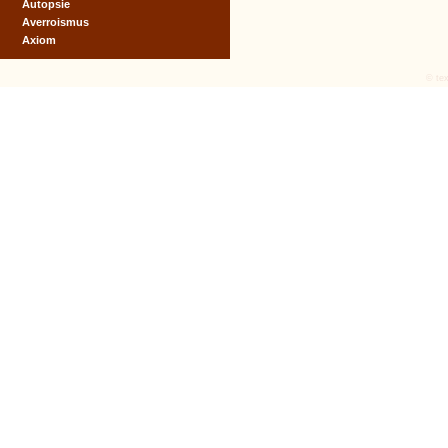
Autopsie
Averroismus
Axiom
© tex