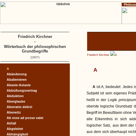
Philos
Home
Impressum
Copyright
A
B
C
D
Friedrich Kirchner
-
Wörterbuch der philosophischen
Grundbegriffe
Friedrich Kirchner
A
(1907)
A
A
Abänderung
Abalienieren
Abasie-Astasie
A
ist A, bedeutet: Jedes 
Abbüßungsvertrag
Subjekt ist sein eigenes Prädi
Abduktion
heißt in der Logik
principium
Aberglaube
oberste logische Grundsatz d
Aberratio delicti
Aberwitz
Begriff im Bewußtsein ohne V
Ab esse ad posse valet
alle Erkenntnis in sich wid
Abfall
logischer Satz, aus dem der 
Abgeleitet
aus dem sich überhaupt nich
Abhängigkeit