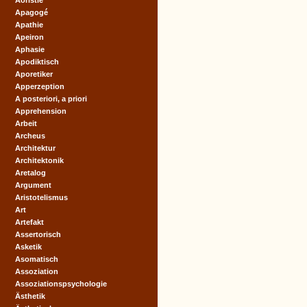
Aoristie
Apagogé
Apathie
Apeiron
Aphasie
Apodiktisch
Aporetiker
Apperzeption
A posteriori, a priori
Apprehension
Arbeit
Archeus
Architektur
Architektonik
Aretalog
Argument
Aristotelismus
Art
Artefakt
Assertorisch
Asketik
Asomatisch
Assoziation
Assoziationspsychologie
Ästhetik