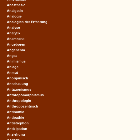
Anästhesie
Analgesie
Analogie
Analogien der Erfahrung
Analyse
Analytik
Anamnese
Angeboren
Angenehm
Angst
Animismus
Anlage
Anmut
Anorganisch
Anschauung
Antagonismus
Anthropomorphismus
Anthropologie
Anthropozentrisch
Antinomie
Antipathie
Antistrephon
Antizipation
Anziehung