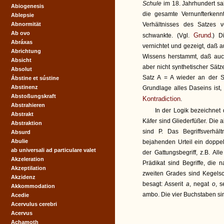
Schule
im 18. Jahrhundert sa
Abiogenesis
die gesamte Vernunfterkenn
Ablepsie
Abnormität
Verhältnisses des Satzes 
Ab ovo
Grund
schwankte. (Vgl.
.) D
Abráxas
vernichtet und gezeigt, daß a
Abrichtung
Wissens herstammt, daß auch 
Absicht
aber nicht synthetischer Sätz
Absolut
Satz A = A wieder an der S
Ábstine et sústine
Abstinenz
Grundlage alles Daseins ist,
Abstoßungskraft
Kontradiction
.
Abstrahieren
In der Logik bezeichnet
Abstrakt
Käfer sind Gliederfüßer. Die 
Abstraktion
sind P. Das Begriffsverhä
Absurd
Abulie
bejahenden Urteil ein doppelt
ab universali ad particulare valet
der Gattungsbegriff, z.B. A
Akzeleration
Prädikat sind Begriffe, die
Akzeptilation
zweiten Grades sind Kegelsc
Akzidenz
besagt: Asserit
a
, negat
o
, s
Akkommodation
ambo. Die vier Buchstaben s
Acedie
Acervulus cerebri
Acervus
Achamoth