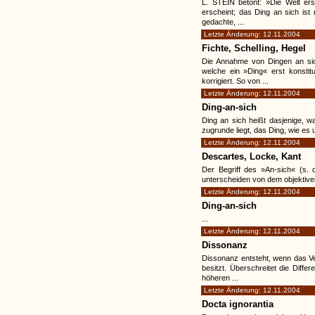
L. STEIN betont: »Die Welt ersc
erscheint; das Ding an sich ist 
gedachte, ...
Letzte Änderung: 12.11.2004
Fichte, Schelling, Hegel
Die Annahme von Dingen an sich
welche ein »Ding« erst konstit
korrigiert. So von ...
Letzte Änderung: 12.11.2004
Ding-an-sich
Ding an sich heißt dasjenige, w
zugrunde liegt, das Ding, wie es
Letzte Änderung: 12.11.2004
Descartes, Locke, Kant
Der Begriff des »An-sich« (s. d
unterscheiden von dem objektiven
Letzte Änderung: 12.11.2004
Ding-an-sich
...
Letzte Änderung: 12.11.2004
Dissonanz
Dissonanz entsteht, wenn das V
besitzt. Überschreitet die Diff
höheren ...
Letzte Änderung: 12.11.2004
Docta ignorantia