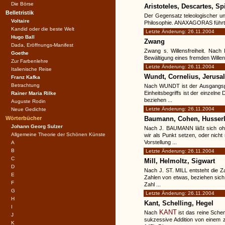
Die Börse
Aristoteles, Descartes, S
Belletristik
Der Gegensatz teleologischer un
Voltaire
Philosophie. ANAXAGORAS führt d
Kandid oder die beste Welt
Letzte Änderung: 26.11.2004
Hugo Ball
Zwang
Dada, Eröffnungs-Manifest
Zwang s. Willensfreiheit. Nach
Goethe
Bewältigung eines fremden Wille
Zur Farbenlehre
Letzte Änderung: 26.11.2004
Italienische Reise
Wundt, Cornelius, Jerusa
Franz Kafka
Betrachtung
Nach WUNDT ist der Ausgangspunk
Einheitsbegriffs ist der einzeln
Rainer Maria Rilke
beziehen ...
Auguste Rodin
Letzte Änderung: 26.11.2004
Neue Gedichte
Wörterbücher
Baumann, Cohen, Husserl
Johann Georg Sulzer
Nach J. BAUMANN läßt sich ohn
Allgemeine Theorie der Schönen Künste
wir als Punkt setzen, oder nicht 
Vorstellung ...
A
B
Letzte Änderung: 26.11.2004
C
Mill, Helmoltz, Sigwart
D
Nach J. ST. MILL entsteht die Z
E
Zahlen von etwas, beziehen sich a
F
Zahl ...
G
Letzte Änderung: 26.11.2004
H
Kant, Schelling, Hegel
I
KANT
Nach
ist das reine Schem
J
sukzessive Addition von einem zu
K