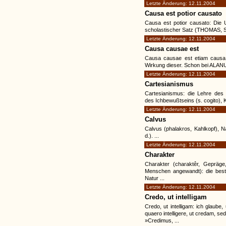
Letzte Änderung: 12.11.2004
Causa est potior causato
Causa est potior causato: Die 
scholastischer Satz (THOMAS, Sum.
Letzte Änderung: 12.11.2004
Causa causae est
Causa causae est etiam causa 
Wirkung dieser. Schon bei ALAN
Letzte Änderung: 12.11.2004
Cartesianismus
Cartesianismus: die Lehre des 
des Ichbewußtseins (s. cogito), Kl
Letzte Änderung: 12.11.2004
Calvus
Calvus (phalakros, Kahlkopf), 
d.). ...
Letzte Änderung: 12.11.2004
Charakter
Charakter (charaktêr, Geprä
Menschen angewandt): die best
Natur ...
Letzte Änderung: 12.11.2004
Credo, ut intelligam
Credo, ut intelligam: ich glau
quaero intelligere, ut credam, s
»Credimus, ...