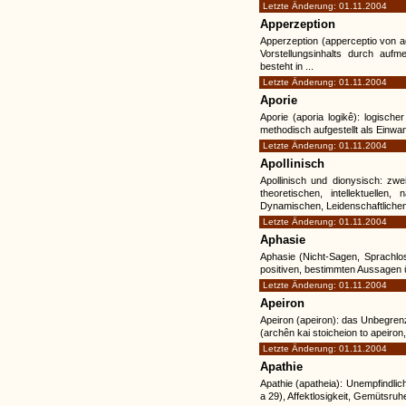
Letzte Änderung: 01.11.2004
Apperzeption
Apperzeption (apperceptio von a
Vorstellungsinhalts durch auf
besteht in ...
Letzte Änderung: 01.11.2004
Aporie
Aporie (aporia logikê): logischer
methodisch aufgestellt als Einwa
Letzte Änderung: 01.11.2004
Apollinisch
Apollinisch und dionysisch: zwe
theoretischen, intellektuell
Dynamischen, Leidenschaftlichen 
Letzte Änderung: 01.11.2004
Aphasie
Aphasie (Nicht-Sagen, Sprachlosi
positiven, bestimmten Aussagen 
Letzte Änderung: 01.11.2004
Apeiron
Apeiron (apeiron): das Unbegren
(archên kai stoicheion to apeiron, 
Letzte Änderung: 01.11.2004
Apathie
Apathie (apatheia): Unempfindlic
a 29), Affektlosigkeit, Gemütsruhe