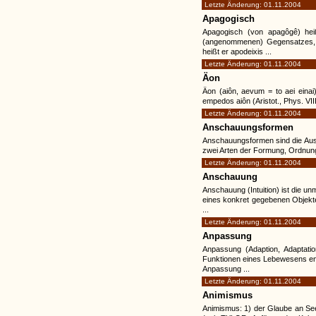
Letzte Änderung: 01.11.2004
Apagogisch
Apagogisch (von apagôgê) heiß
(angenommenen) Gegensatzes,
heißt er apodeixis ...
Letzte Änderung: 01.11.2004
Äon
Äon (aiôn, aevum = to aei ein
empedos aiôn (Aristot., Phys. VII
Letzte Änderung: 01.11.2004
Anschauungsformen
Anschauungsformen sind die Ausd
zwei Arten der Formung, Ordnung
Letzte Änderung: 01.11.2004
Anschauung
Anschauung (Intuition) ist die un
eines konkret gegebenen Objekte
...
Letzte Änderung: 01.11.2004
Anpassung
Anpassung (Adaption, Adaptatio
Funktionen eines Lebewesens en
Anpassung ...
Letzte Änderung: 01.11.2004
Animismus
Animismus: 1) der Glaube an Seel