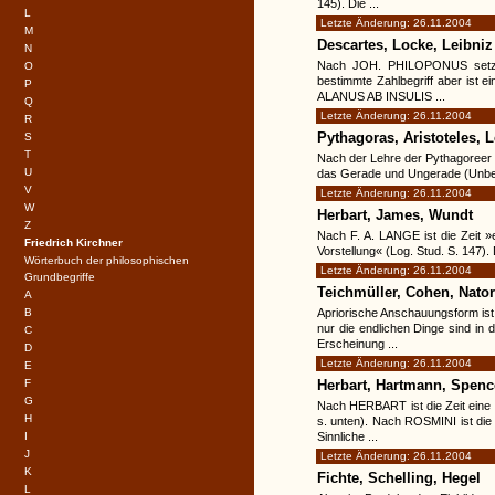
145). Die ...
L
Letzte Änderung: 26.11.2004
M
Descartes, Locke, Leibniz
N
Nach JOH. PHILOPONUS setzt die
O
bestimmte Zahlbegriff aber ist e
P
ALANUS AB INSULIS ...
Q
Letzte Änderung: 26.11.2004
R
Pythagoras, Aristoteles, L
S
T
Nach der Lehre der Pythagoreer is
U
das Gerade und Ungerade (Unbegr
V
Letzte Änderung: 26.11.2004
W
Herbart, James, Wundt
Z
Nach F. A. LANGE ist die Zeit »
Friedrich Kirchner
Vorstellung« (Log. Stud. S. 147).
Wörterbuch der philosophischen
Letzte Änderung: 26.11.2004
Grundbegriffe
Teichmüller, Cohen, Nato
A
B
Apriorische Anschauungsform is
nur die endlichen Dinge sind in de
C
Erscheinung ...
D
Letzte Änderung: 26.11.2004
E
F
Herbart, Hartmann, Spenc
G
Nach HERBART ist die Zeit eine »
H
s. unten). Nach ROSMINI ist die
I
Sinnliche ...
J
Letzte Änderung: 26.11.2004
K
Fichte, Schelling, Hegel
L