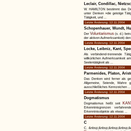
Leclair, Condillac, Nietzs
W. HAMILTON bestimmt das Denke
unter Denken »die geistige Täti
Tätigkeit, und ...
Letzte Änderung: 12.11.2004
Schopenhauer, Wundt, Hu
Voluntarismus
Der
(s. d.) betr
der aktiven Aufmerksamkeit) den L
Letzte Änderung: 12.11.2004
Locke, Leibniz, Kant, Spe
Als verbindend-trennende Tät
willkürlichen Aufmerksamkeit am
Seelentätigkeit als ...
Letzte Änderung: 12.11.2004
Parmenides, Platon, Arist
Das Denken wird ferner als ge
Allgemeine, Seiende, Wahre 
ausschließliches Kennzeichen ...
Letzte Änderung: 12.11.2004
Dogmatismus
KAN
Dogmatismus heißt seit
Erkenntnisgrenzen verfahren
Erkenntnisobjekte als etwas ...
Letzte Änderung: 12.11.2004
C
C. &nbsp;&nbsp;&nbsp;&nbsp;&n