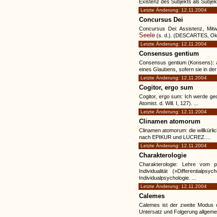
Existenz des Subjekts als Subjek
Letzte Änderung: 12.11.2004
Concursus Dei
Concursus Dei: Assistenz, Mit
Seele
(s. d.). (DESCARTES, Okka
Letzte Änderung: 12.11.2004
Consensus gentium
Consensus gentium (Konsens): a
eines Glaubens, sofern sie in der 
Letzte Änderung: 12.11.2004
Cogitor, ergo sum
Cogitor, ergo sum: Ich werde g
Atomist. d. Will. I, 127). ...
Letzte Änderung: 12.11.2004
Clinamen atomorum
Clinamen atomorum: die willkürl
nach EPIKUR und LUCREZ....
Letzte Änderung: 12.11.2004
Charakterologie
Charakterologie: Lehre vom p
Individualität (»Differential
Individualpsychologie. ...
Letzte Änderung: 12.11.2004
Calemes
Calemes ist der zweite Modus de
Untersatz und Folgerung allgemei