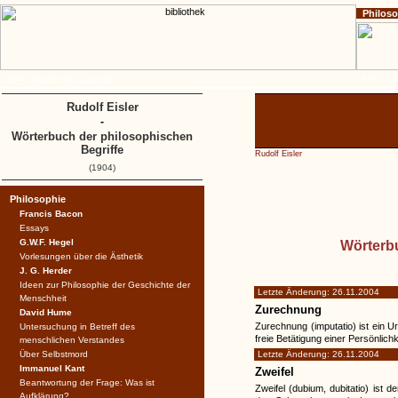
Philos
Home
Impressum
Copyright
A
B
C
D
Rudolf Eisler
-
Wörterbuch der philosophischen
Begriffe
Rudolf Eisler
(1904)
Philosophie
Francis Bacon
Essays
G.W.F. Hegel
Wörterbu
Vorlesungen über die Ästhetik
J. G. Herder
Ideen zur Philosophie der Geschichte der
Letzte Änderung: 26.11.2004
Menschheit
Zurechnung
David Hume
Zurechnung (imputatio) ist ein Urt
Untersuchung in Betreff des
freie Betätigung einer Persönlichk
menschlichen Verstandes
Über Selbstmord
Letzte Änderung: 26.11.2004
Immanuel Kant
Zweifel
Beantwortung der Frage: Was ist
Zweifel (dubium, dubitatio) ist 
Aufklärung?