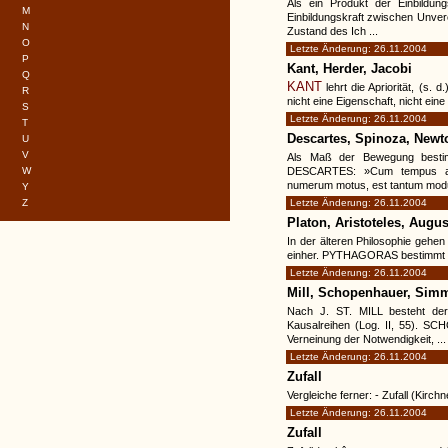
Als ein Produkt der Einbildun
M
Einbildungskraft zwischen Unvere
N
Zustand des Ich ...
O
Letzte Änderung: 26.11.2004
P
Kant, Herder, Jacobi
Q
KANT
lehrt die Apriorität, (s. d
R
nicht eine Eigenschaft, nicht ein
S
Letzte Änderung: 26.11.2004
T
Descartes, Spinoza, Newt
U
V
Als Maß der Bewegung bestimm
W
DESCARTES: »Cum tempus a du
numerum motus, est tantum modus
Y
Z
Letzte Änderung: 26.11.2004
Platon, Aristoteles, Augu
In der älteren Philosophie gehen
einher. PYTHAGORAS bestimmt die 
Letzte Änderung: 26.11.2004
Mill, Schopenhauer, Sim
Nach J. ST. MILL besteht der 
Kausalreihen (Log. II, 55). SC
Verneinung der Notwendigkeit, ...
Letzte Änderung: 26.11.2004
Zufall
Vergleiche ferner: - Zufall (Kirchn
Letzte Änderung: 26.11.2004
Zufall