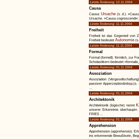
Letzte Änderung: 12.11.2004
Causa
Ursache
Causa:
(s. d.). »Caus
Ursache. »Causa cognoscendi«: E
Letzte Änderung: 11.11.2004
Freiheit
Freiheit ist das Gegenteil von 
Autonomie
Freiheit bedeutet
(s.
Letzte Änderung: 11.11.2004
Formal
Formal (formell): förmlich, zur F
Scholastikern bedeutet »formalis, 
Letzte Änderung: 01.11.2004
Assoziation
Assoziation (Vergesellschaftun
passiver Apperzeption&nbsp;(s. 
...
Letzte Änderung: 01.11.2004
Architektonik
K
Architektonik (logische) nennt
unserer Erkenntnis überhaupt«. 
FRIES ...
Letzte Änderung: 01.11.2004
Apprehension
Apprehension (apprehensio): Erf
ins erkennende Bewußtsein, Begre