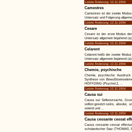
Letzte Änderung: 12.11.2004
Camestres
Camestres ist der zweite Modus d
Untersatz und Folgerung allgemei
Letzte Änderung: 12.11.2004
Cesare
Cesare ist der erste Modus der 
Untersatz allgemein bejahend (a),
Letzte Änderung: 12.11.2004
Celarent
Celarent heißt der zweite Modus 
Untersatz allgemein bejahend (a)
Letzte Änderung: 12.11.2004
Chemie, psychische
Chemie, psychische: Ausdruck 
Synthese von Bewußtseinselemen
HÖFFDING (Psychol.2, ...
Letzte Änderung: 12.11.2004
Causa sui
Causa sui: Selbstursache, Grun
selbst-gesetzt-seins, absolut,
seiend und ...
Letzte Änderung: 12.11.2004
Causa cessante cessat eff
Causa cessante cessat effectus
scholastischer Satz (THOMAS, Sum.