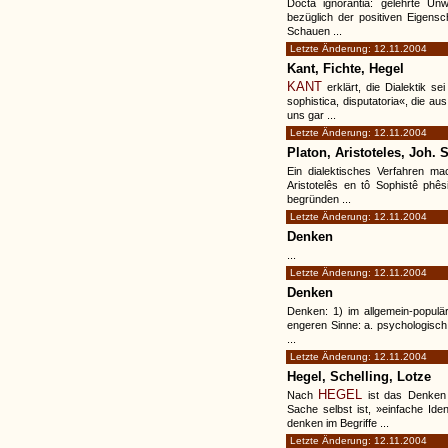
Docta ignorantia: gelehrte Un
bezüglich der positiven Eigensch
Schauen ...
Letzte Änderung: 12.11.2004
Kant, Fichte, Hegel
KANT
erklärt, die Dialektik se
sophistica, disputatoria«, die a
uns gar ...
Letzte Änderung: 12.11.2004
Platon, Aristoteles, Joh. 
Ein dialektisches Verfahren ma
Aristotelês en tô Sophistê phês
begründen ...
Letzte Änderung: 12.11.2004
Denken
...
Letzte Änderung: 12.11.2004
Denken
Denken: 1) im allgemein-populäre
engeren Sinne: a. psychologisch =
...
Letzte Änderung: 12.11.2004
Hegel, Schelling, Lotze
HEGEL
Nach
ist das Denken 
Sache selbst ist, »einfache Iden
denken im Begriffe ...
Letzte Änderung: 12.11.2004