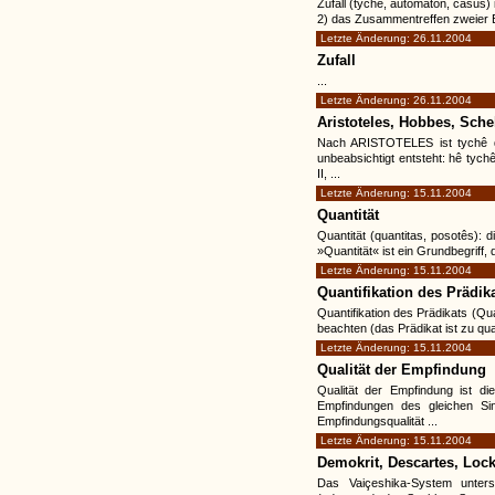
Zufall (tychê, automaton, casus)
2) das Zusammentreffen zweier Er
Letzte Änderung: 26.11.2004
Zufall
...
Letzte Änderung: 26.11.2004
Aristoteles, Hobbes, Sche
Nach ARISTOTELES ist tychê di
unbeabsichtigt entsteht: hê tych
II, ...
Letzte Änderung: 15.11.2004
Quantität
Quantität (quantitas, posotês): 
»Quantität« ist ein Grundbegriff, 
Letzte Änderung: 15.11.2004
Quantifikation des Prädik
Quantifikation des Prädikats (Qu
beachten (das Prädikat ist zu quan
Letzte Änderung: 15.11.2004
Qualität der Empfindung
Qualität der Empfindung ist di
Empfindungen des gleichen Sin
Empfindungsqualität ...
Letzte Änderung: 15.11.2004
Demokrit, Descartes, Loc
Das Vaiçeshika-System unters