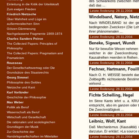
des Schwankens zwischen mehre
Einleitung in die Kritik der Urteilskraft
daß das ...
Zum ewigen Frieden
Letzte Änderung: 26.11.2004
Friedrich Nietzsche
Windelband, Natorp, Niet
Über Wahrheit und Lüge im
Nach WINDELBAND ist der gesa
außermoralischen Sinn
bedingenden Zweckes« (Die Lehre
Götzen-Dämmerung
ihrer phänomenalen ...
Nachgelassene Fragmente 1869-1874
Letzte Änderung: 26.11.2004
Charles Sanders Peirce
Beneke, Sigwart, Wundt
The Collected Papers: Principles of
Philosophy
Nur für bewußte Wesen nehmen 
welcher in der Zweckordnung 
The Collected Papers: Pragmatism and
Kausalreihen »werden in Reihen .
Pramaticism
Rousseau
Letzte Änderung: 26.11.2004
Der Gesellschaftsvertrag oder Die
Fechner, Hartmann, Fouil
Grundsätze des Staatsrechts
Nach O. H. WEISSE besteht das 
Georg Simmel
Zeitbegriffs nichtseiende Bestim
Philosophie des Geldes
wirkend ...
Nietzsche und Kant
Letzte Änderung: 26.11.2004
Karl Vorländer
Fichte Schelling, Hegel
Geschichte der Philosophie
Im Sinne Kants lehrt u. a. KR
Max Weber
entspricht, also im ganzen oder 
Politik als Beruf
Die Zweckmäßigkeit ...
Wissenschaft als Beruf
Letzte Änderung: 26.11.2004
Wirtschaft und Gesellschaft
Leibniz, Wolf, Kant
Die rationalen und soziologischen
Grundlagen der Musik
Daß Mechanismus (Kausalität) u
darzutun. Er erklärt: »La source 
Zur Geschichte der
Handelsgesellschaften im Mittelalter
Letzte Änderung: 26.11.2004