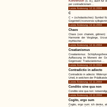
Konversion
(s. d.), auch für d
per contradictoriam ...
Letzte Änderung: 12.11.2004
C
C = (scholastisches) Symbol fü
Gegenteil (»conversio syllogismi«)
Letzte Änderung: 12.11.2004
Chaos
Chaos (von chainein, gähnen): 
Harmonie der Vorgänge, Urzus
mythischer ...
Letzte Änderung: 12.11.2004
Creatianismus
Creatianismus: Schöpfungstheo
Auffassung im Moment der Geb
Gegensatz: Traducianismus ...
Letzte Änderung: 12.11.2004
Contradictio in adiecto
Contradictio in adiecto: Widersp
Urteil, in welchem der Prädikatsbe
Letzte Änderung: 12.11.2004
Conditio sine qua non
Conditio sine qua non: notwendige
Letzte Änderung: 12.11.2004
Cogito, ergo sum
Cogito, ergo sum: ich denke, al