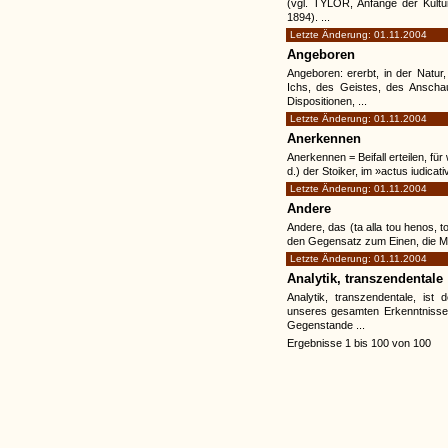
(vgl. TYLOR, Anfänge der Kultu
1894). ...
Letzte Änderung: 01.11.2004
Angeboren
Angeboren: ererbt, in der Natur
Ichs, des Geistes, des Anscha
Dispositionen, ...
Letzte Änderung: 01.11.2004
Anerkennen
Anerkennen = Beifall erteilen, fü
d.) der Stoiker, im »actus iudicati
Letzte Änderung: 01.11.2004
Andere
Andere, das (ta alla tou henos, t
den Gegensatz zum Einen, die Man
Letzte Änderung: 01.11.2004
Analytik, transzendentale
Analytik, transzendentale, ist 
unseres gesamten Erkenntnisses
Gegenstande ...
Ergebnisse 1 bis 100 von 100