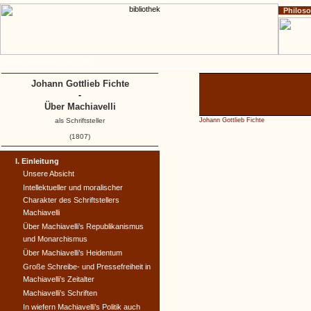
Philos
Home
Impressum
Copyright
Johann Gottlieb Fichte
-
Über Machiavelli
als Schriftsteller
Johann Gottlieb Fichte
(1807)
I. Einleitung
Unsere Absicht
Intellektueller und moralischer
Charakter des Schriftstellers
Machiavelli
Über Machiavelli’s Republikanismus
und Monarchismus
Über Machiavelli’s Heidentum
Große Schreibe- und Pressefreiheit in
Machiavelli’s Zeitalter
Machiavelli’s Schriften
In wiefern Machiavelli’s Politik auch