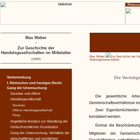
Philos
Home
Impressum
Copyright
Max Weber
-
Zur Geschichte der
Handelsgesellschaften im Mittelalter
Max Weber
Zur Geschichte der Han
(1889)
Arbeitsgemeinschaften
Die Vermöge
Vorbemerkung
I. Römisches und heutiges Recht.
Gang der Untersuchung
Societas und offene
Die gewerbliche Arb
Handelsgesellschaft
Gemeinschaftsverhältnisse in
Societas
Zwei Eigentümlichkeite
Offene Handelsgesellschaft
Firma
konstatiert werden.
Angebliche Ansätze zur Wandlung der
Einmal die Beschränkung
römischrechtlichen Grundsätze
Gang der Untersuchung. Verhältnis der
Mitglieder der Gemeinscha
wirtschaftlichen und rechtlichen