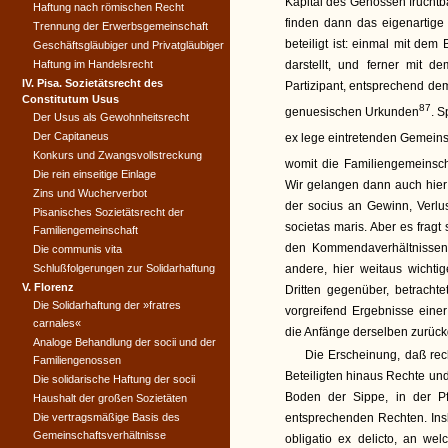
Kapital des Genossen fruchtba
Haftung nach römischen Recht
finden dann das eigenartige 
Trennung der Erwerbsgemeinschaft
beteiligt ist: einmal mit de
Geschäftsgläubiger und Privatgläubiger
Haftung im Handelsrecht
darstellt, und ferner mit d
IV. Pisa. Sozietätsrecht des
Partizipant, entsprechend d
Constitutum Usus
87
genuesischen Urkunden
. S
Der Usus als Gewohnheitsrecht
Der Capitaneus
ex lege eintretenden Gemeinsc
Konkurs und Zwangsvollstreckung
womit die Familiengemeinscha
Die rein einseitige Einlage
Wir gelangen dann auch hier 
Zins und Wucherverbot
der socius an Gewinn, Verlus
Pisanisches Sozietätsrecht der
societas maris. Aber es fragt
Familiengemeinschaft
den Kommendaverhältnissen,
Die communis vita
Schlußfolgerungen zur Solidarhaftung
andere, hier weitaus wichti
V. Florenz
Dritten gegenüber, betrach
Die Solidarhaftung der »fratres
vorgreifend Ergebnisse eine
carnales«
die Anfänge derselben zurüc
Analoge Behandlung der socii und der
Die Erscheinung, daß rec
Familiengenossen
Beteiligten hinaus Rechte und
Die solidarische Haftung der socii
Boden der Sippe, in der Pf
Haushalt der großen Sozietäten
Die vertragsmäßige Basis des
entsprechenden Rechten. Insb
Gemeinschaftsverhältnisse
obligatio ex delicto, an we