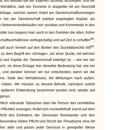
r, am liebsten bei der Eigenen Sozietät, anzulegen, und wir
Verhältnis, daß der Einzelne in doppelter Art am Geschäft
m Betrage, welcher seinen Anteil am Gemeinschaftsvermögen
em bei der Gemeinschaft nutzbar angelegten Kapital, als
em Nebeneinanderlaufen von societas und Kommenda in den
päter nun begann man auch in den Familien die alten, früher
88
haftsverhältnisse vertragsmäßig und auf Zeit zu schaffen
,
89
ft auch formell auf den Boden des Sozietätsrechts tritt
.
zu dem Begriff der »Einlage«, als einer Quote, mit welcher
t und Kapital der Gemeinschaft beteiligt ist, – wie bei der
 sich, ob diese Einlage hier dieselbe Bedeutung hat, wie bei
 und darüber können wir nur entscheiden, wenn wir die
gere, Seite des Verhältnisses, die Wirkungen nach außen,
tet haben. Wir müssen zu diesem Behufe, nachdem zuletzt
r späteren Entwicklung bezeichnet worden sind, wieder auf
kgehen.
htlich relevante Tatsachen über die Person des unmittelbar
 Pflichten erzeugen, findet sich unzweifelhaft zuerst auf dem
licht des Eintretens der Genossen füreinander und den
esondere bilden Pflicht und Recht der Privatrache eine Art
lcher aktiv und passiv jeder Genosse in geregelter Weise