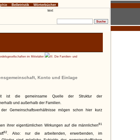
ophie
Belletristik
Wörterbücher
delsgesellschaften im Mittelalter
III. Die Familien- und
nsgemeinschaft, Konto und Einlage
eit ist die gemeinsame Quelle der Struktur der
nerhalb und außerhalb der Familien.
n der Gemeinschaftsverhältnisse mögen schon hier kurz
81
en ihrer eigentümlichen Wirkungen auf die männlichen
82
ft
. Also: nur die arbeitenden, erwerbenden, im