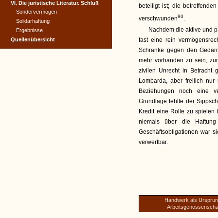
VI. Die juristische Literatur. Schluß
beteiligt ist; die betreffend
Sondervermögen
90
verschwunden
.
Solidarhaftung
Nachdem die aktive und p
Ergebnisse
Quellenübersicht
fast eine rein vermögensrec
Schranke gegen den Gedanke
mehr vorhanden zu sein, zu
zivilen Unrecht in Betracht
Lombarda, aber freilich nur
Beziehungen noch eine ver
Grundlage fehlte der Sippscha
Kredit eine Rolle zu spielen
niemals über die Haftun
Geschäftsobligationen war si
verwertbar.
Handwerk als Ursprun
Arbeitsgenossenscha