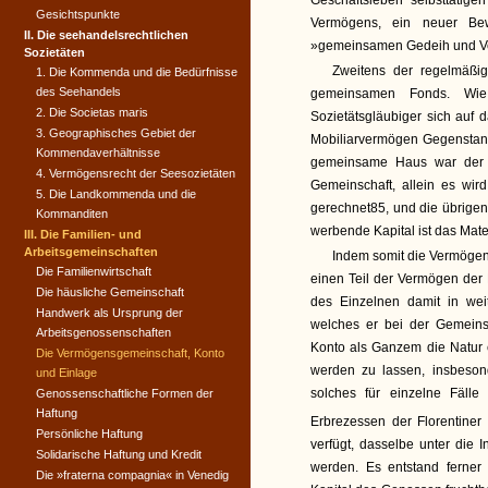
Geschäftsleben selbsttätige
Gesichtspunkte
Vermögens, ein neuer Bew
II. Die seehandelsrechtlichen
»gemeinsamen Gedeih und Ve
Sozietäten
Zweitens der regelmäßi
1. Die Kommenda und die Bedürfnisse
des Seehandels
gemeinsamen Fonds. Wie
2. Die Societas maris
Sozietätsgläubiger sich auf 
3. Geographisches Gebiet der
Mobiliarvermögen Gegenstand
Kommendaverhältnisse
gemeinsame Haus war der 
4. Vermögensrecht der Seesozietäten
Gemeinschaft, allein es wir
5. Die Landkommenda und die
gerechnet85, und die übrigen
Kommanditen
werbende Kapital ist das Mater
III. Die Familien- und
Arbeitsgemeinschaften
Indem somit die Vermögen
Die Familienwirtschaft
einen Teil der Vermögen der 
Die häusliche Gemeinschaft
des Einzelnen damit in we
Handwerk als Ursprung der
welches er bei der Gemeins
Arbeitsgenossenschaften
Konto als Ganzem die Natur 
Die Vermögensgemeinschaft, Konto
werden zu lassen, insbeson
und Einlage
solches für einzelne Fälle
Genossenschaftliche Formen der
Haftung
Erbrezessen der Florentiner 
Persönliche Haftung
verfügt, dasselbe unter die 
Solidarische Haftung und Kredit
werden. Es entstand ferner
Die »fraterna compagnia« in Venedig