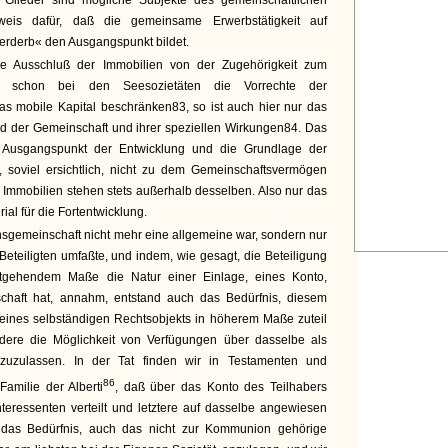
n Glieder sind mögliche Subjekte des gemeinschaftlichen
eis dafür, daß die gemeinsame Erwerbstätigkeit auf
rderb« den Ausgangspunkt bildet.
ge Ausschluß der Immobilien von der Zugehörigkeit zum
 schon bei den Seesozietäten die Vorrechte der
das mobile Kapital beschränken83, so ist auch hier nur das
 der Gemeinschaft und ihrer speziellen Wirkungen84. Das
Ausgangspunkt der Entwicklung und die Grundlage der
d, soviel ersichtlich, nicht zu dem Gemeinschaftsvermögen
 Immobilien stehen stets außerhalb desselben. Also nur das
ial für die Fortentwicklung.
sgemeinschaft nicht mehr eine allgemeine war, sondern nur
Beteiligten umfaßte, und indem, wie gesagt, die Beteiligung
itgehendem Maße die Natur einer Einlage, eines Konto,
chaft hat, annahm, entstand auch das Bedürfnis, diesem
eines selbständigen Rechtsobjekts in höherem Maße zuteil
dere die Möglichkeit von Verfügungen über dasselbe als
 zuzulassen. In der Tat finden wir in Testamenten und
86
Familie der Alberti
, daß über das Konto des Teilhabers
Interessenten verteilt und letztere auf dasselbe angewiesen
 das Bedürfnis, auch das nicht zur Kommunion gehörige