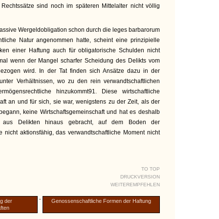
en Rechtssätze sind noch im späteren Mittelalter nicht völlig
assive Wergeldobligation schon durch die leges barbarorum
htliche Natur angenommen hatte, scheint eine prinzipielle
n einer Haftung auch für obligatorische Schulden nicht
mal wenn der Mangel scharfer Scheidung des Delikts vom
 gezogen wird. In der Tat finden sich Ansätze dazu in der
 unter Verhältnissen, wo zu den rein verwandtschaftlichen
mögensrechtliche hinzukommt91. Diese wirtschaftliche
ft an und für sich, sie war, wenigstens zu der Zeit, als der
 begann, keine Wirtschaftsgemeinschaft und hat es deshalb
g aus Delikten hinaus gebracht, auf dem Boden der
e nicht aktionsfähig, das verwandtschaftliche Moment nicht
TO TOP
DRUCKVERSION
WEITEREMPFEHLEN
-
g der
Genossenschaftliche Formen der Haftung
ften