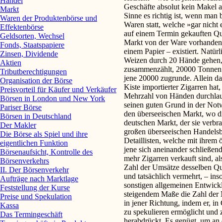
Handel
Geschäfte absolut kein Makel a
Markt
Sinne es richtig ist, wenn man
Waren der Produktenbörse und
Waren statt, welche »gar nicht 
Effektenbörse
auf einem Termin gekauften Q
Geldsorten, Wechsel
Markt von der Ware vorhanden i
Fonds, Staatspapiere
einem Papier – existiert. Natü
Zinsen, Dividende
Weizen durch 20 Hände gehen,
Aktien
zusammenzählt, 20000 Tonnen v
Tributberechtigungen
jene 20000 zugrunde. Allein das
Organisation der Börse
Kiste importierter Zigarren hat,
Preisvorteil für Käufer und Verkäufer
Mehrzahl von Händen durchlauf
Börsen in London und New York
seinen guten Grund in der Not
Pariser Börse
den überseeischen Markt, wo di
Börsen in Deutschland
deutschen Markt, der sie verbr
Der Makler
großen überseeischen Handels
Die Börse als Spiel und ihre
Detaillisten, welche mit ihrem 
eigentlichen Funktion
jene sich aneinander schließen
Börsenaufsicht, Kontrolle des
mehr Zigarren verkauft sind, al
Börsenverkehrs
Zahl der Umsätze desselben Q
II. Der Börsenverkehr
und tatsächlich vermehrt, – ins
Aufträge nach Marktlage
sonstigen allgemeinen Entwick
Feststellung der Kurse
steigendem Maße die Zahl der 
Preise und Spekulation
in jener Richtung, indem er, in
Kassa
zu spekulieren ermöglicht und 
Das Termingeschäft
herabdrückt. Es genügt, um an