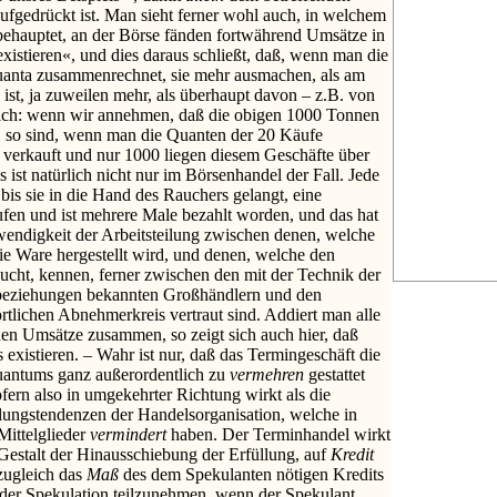
ufgedrückt ist. Man sieht ferner wohl auch, in welchem
 behauptet, an der Börse fänden fortwährend Umsätze in
existieren«, und dies daraus schließt, daß, wenn man die
uanta zusammenrechnet, sie mehr ausmachen, als am
st, ja zuweilen mehr, als überhaupt davon – z.B. von
rlich: wenn wir annehmen, daß die obigen 1000 Tonnen
 so sind, wenn man die Quanten der 20 Käufe
erkauft und nur 1000 liegen diesem Geschäfte über
 ist natürlich nicht nur im Börsenhandel der Fall. Jede
 bis sie in die Hand des Rauchers gelangt, eine
en und ist mehrere Male bezahlt worden, und das hat
wendigkeit der Arbeitsteilung zwischen denen, welche
e Ware hergestellt wird, und denen, welche den
aucht, kennen, ferner zwischen den mit der Technik der
beziehungen bekannten Großhändlern und den
örtlichen Abnehmerkreis vertraut sind. Addiert man alle
den Umsätze zusammen, so zeigt sich auch hier, daß
s existieren. – Wahr ist nur, daß das Termingeschäft die
uantums ganz außerordentlich zu
vermehren
gestattet
ofern also in umgekehrter Richtung wirkt als die
lungstendenzen der Handelsorganisation, welche in
Mittelglieder
vermindert
haben. Der Terminhandel wirkt
 Gestalt der Hinausschiebung der Erfüllung, auf
Kredit
zugleich das
Maß
des dem Spekulanten nötigen Kredits
 der Spekulation teilzunehmen, wenn der Spekulant