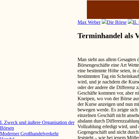
Max Weber
Die Börse
II.
Terminhandel als 
Man sieht aus allem Gesagten d
Börsengeschäfte eine Art Wette
eine bestimmte Höhe seien, in 
bestimmten Tag ein Scheinkauf
wird, und je nachdem die Kurse 
oder der andere die Differenz za
Geschäfte kommen vor, aber
n
Kneipen, wo von der Börse aus 
der Kurse anzeigen und nun mit
bewegen werde. Es zeigte sich 
einzelnen Geschäft nicht anseh
alsdann durch Differenzzahlun
I. Zweck und äußere Organisation der
Vollzahlung erledigt wird, und
Börsen
Gegengeschäft und nicht durch 
Moderner Großhandelverkehr
feststeht – wie bei jenem Mülle