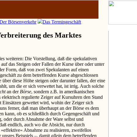
 Der Börsenverkehr
Das Termingeschäft
Verbreiterung des Marktes
es weiteren: Die Vorstellung, daß die spekulativen
 auf das Steigen oder Fallen der Kurse über oder unter
der Form, daß von zwei Spekulanten auf einen
geschäft zu dem betreffenden Kurse abgeschlossen
über diese Höhe steigen oder darunter fallen, der eine
hlt, um die er sich verwettet hat, ist irrig. Auch solche
icht
an der
Börse
, sondern z.B. in amerikanischen
elektrisch regulierte Zeiger auf Kursuhren den Stand
 Einsätzen gewettet wird, wohin der Zeiger sich
uns ferner, daß man überhaupt an der Börse es dem
en kann, ob es schließlich durch Gegengeschäft und
g, oder durch Abnahme der Ware selbst und
 daß endlich, auch wo die Absicht, nur durch
»effektive« Abnahme zu realisieren, zweifellos
r unsres Beispiels –, damit
allein
dem betreffenden