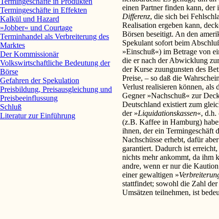
Termingeschäfte in Produkten
einen Partner finden kann, der 
Termingeschäfte in Effekten
Differenz
, die sich bei Fehlsch
Kalkül und Hazard
Realisation ergeben kann, deck
»Jobber« und Courtage
Börsen beseitigt. An den ameri
Terminhandel als Verbreiterung des
Spekulant sofort beim Abschlu
Marktes
»Einschuß«) im Betrage von ein
Der Kommissionär
die er nach der Abwicklung zur
Volkswirtschaftliche Bedeutung der
der Kurse zuungunsten des Betr
Börse
Preise, – so daß die Wahrschein
Gefahren der Spekulation
Verlust realisieren können, als
Preisbildung, Preisausgleichung und
Gegner »Nachschuß« zur Deckun
Preisbeeinflussung
Deutschland existiert zum glei
Schluß
der »
Liquidationskassen
«, d.h
Literatur zur Einführung
(z.B. Kaffee in Hamburg) habe
ihnen, der ein Termingeschäft d
Nachschüsse erhebt, dafür aber
garantiert. Dadurch ist erreich
nichts mehr ankommt, da ihm kei
andre, wenn er nur die Kaution 
einer gewaltigen »
Verbreiterun
stattfindet; sowohl die Zahl de
Umsätzen teilnehmen, ist bedeu