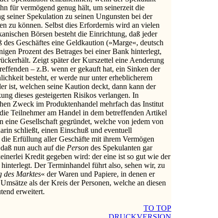
ihn für vermögend genug hält, um seinerzeit die
lag seiner Spekulation zu seinen Ungunsten bei der
en zu können. Selbst dies Erfordernis wird an vielen
kanischen Börsen besteht die Einrichtung, daß jeder
ß des Geschäftes eine Geldkaution (»Marge«, deutsch
igen Prozent des Betrages bei einer Bank hinterlegt,
ückerhält. Zeigt später der Kurszettel eine Aenderung
effenden – z.B. wenn er gekauft hat, ein Sinken der
lichkeit besteht, er werde nur unter erheblicherem
 der ist, welchen seine Kaution deckt, dann kann der
g dieses gesteigerten Risikos verlangen. In
chen Zweck im Produktenhandel mehrfach das Institut
. die Teilnehmer am Handel in dem betreffenden Artikel
n eine Gesellschaft gegründet, welche von jedem von
arin schließt, einen Einschuß und eventuell
 die Erfüllung aller Geschäfte mit ihrem Vermögen
t, daß nun auch auf die
Person
des Spekulanten gar
nerlei Kredit gegeben wird: der eine ist so gut wie der
hinterlegt. Der Terminhandel führt also, sehen wir, zu
g des Marktes
« der Waren und Papiere, in denen er
r Umsätze als der Kreis der Personen, welche an diesen
tend erweitert.
TO TOP
DRUCKVERSION