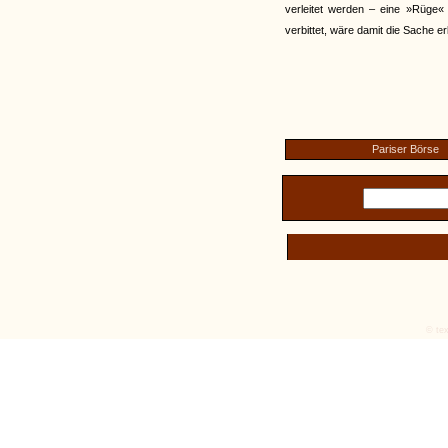
verleitet werden – eine »Rüge«
verbittet, wäre damit die Sache erl
Pariser Börse
© tex