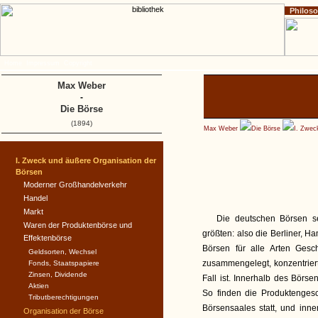
Philos
Home
Impressum
Copyright
Max Weber
-
Die Börse
(1894)
Max Weber
Die Börse
I. Zwec
I. Zweck und äußere Organisation der
Börsen
Moderner Großhandelverkehr
Handel
Markt
Die deutschen Börsen se
Waren der Produktenbörse und
größten: also die Berliner, H
Effektenbörse
Börsen für alle Arten Ges
Geldsorten, Wechsel
zusammengelegt, konzentriert
Fonds, Staatspapiere
Zinsen, Dividende
Fall ist. Innerhalb des Börs
Aktien
So finden die Produktengesc
Tributberechtigungen
Börsensaales statt, und inn
Organisation der Börse