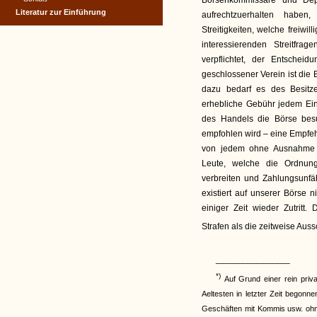
Börsenkommissare und Dep
Literatur zur Einführung
aufrechtzuerhalten haben
Streitigkeiten, welche freiwil
interessierenden Streitfr
verpflichtet, der Entscheid
geschlossener Verein ist die B
dazu bedarf es des Besitze
erhebliche Gebühr jedem Einh
des Handels die Börse bes
empfohlen wird – eine Empfehlu
von jedem ohne Ausnahme e
Leute, welche die Ordnung 
verbreiten und Zahlungsunfä
existiert auf unserer Börse 
einiger Zeit wieder Zutritt
Strafen als die zeitweise Aus
_______________
*)
Auf Grund einer rein pri
Aeltesten in letzter Zeit begon
Geschäften mit Kommis usw. ohn