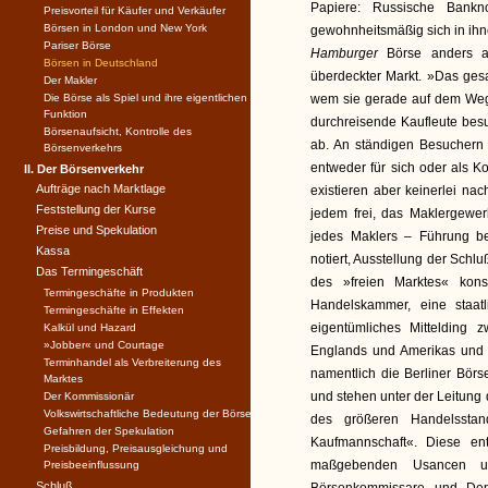
Papiere: Russische Bankno
Preisvorteil für Käufer und Verkäufer
Börsen in London und New York
gewohnheitsmäßig sich in ihne
Pariser Börse
Hamburger
Börse anders a
Börsen in Deutschland
überdeckter Markt. »Das ge
Der Makler
Die Börse als Spiel und ihre eigentlichen
wem sie gerade auf dem Wege 
Funktion
durchreisende Kaufleute bes
Börsenaufsicht, Kontrolle des
ab. An ständigen Besuchern
Börsenverkehrs
entweder für sich oder als 
II. Der Börsenverkehr
Aufträge nach Marktlage
existieren aber keinerlei nac
Feststellung der Kurse
jedem frei, das Maklergewer
Preise und Spekulation
jedes Maklers – Führung be
Kassa
notiert, Ausstellung der Schlu
Das Termingeschäft
des »freien Marktes« kons
Termingeschäfte in Produkten
Handelskammer, eine staatl
Termingeschäfte in Effekten
eigentümliches Mittelding 
Kalkül und Hazard
»Jobber« und Courtage
Englands und Amerikas und 
Terminhandel als Verbreiterung des
namentlich die Berliner Börs
Marktes
und stehen unter der Leitung
Der Kommissionär
Volkswirtschaftliche Bedeutung der Börse
des größeren Handelsstan
Gefahren der Spekulation
Kaufmannschaft«. Diese ent
Preisbildung, Preisausgleichung und
maßgebenden Usancen u
Preisbeeinflussung
Schluß