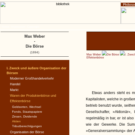
Philos
Home
Impressum
Copyright
Max Weber
-
Die Börse
(1894)
Max Weber
Die Börse
I. Zwec
Effektenbörse
I. Zweck und äußere Organisation der
Börsen
Moderner Großhandelverkehr
Handel
Markt
Etwas anders steht es m
Waren der Produktenbörse und
Kapitalisten, welche in groß
Effektenbörse
betrieb benutzt wurde, seith
Geldsorten, Wechsel
Gesellschafter, »Aktionär«,
Fonds, Staatspapiere
Zinsen, Dividende
regelmäßig in bar, er ist als
Aktien
wie der Gewerke. Die Summ
Tributberechtigungen
»Generalversammlung« der Ak
Organisation der Börse