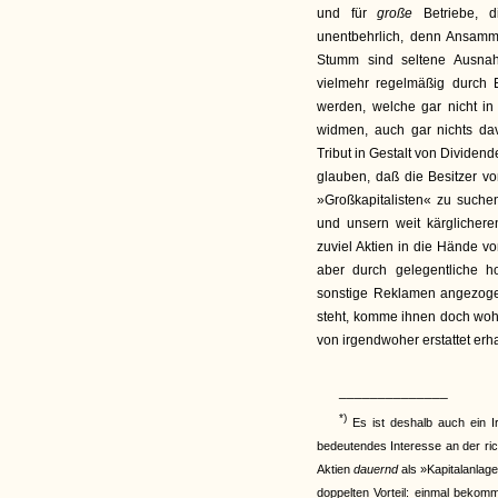
und für
große
Betriebe, 
unentbehrlich, denn Ansam
Stumm sind seltene Ausna
vielmehr regelmäßig durch 
werden, welche gar nicht in
widmen, auch gar nichts da
Tribut in Gestalt von Divide
glauben, daß die Besitzer v
»Großkapitalisten« zu suchen
und unsern weit kärglichere
zuviel Aktien in die Hände vo
aber durch gelegentliche 
sonstige Reklamen angezoge
steht, komme ihnen doch woh
von irgendwoher erstattet erha
______________
*)
Es ist deshalb auch ein I
bedeutendes Interesse an der rich
Aktien
dauernd
als »Kapitalanlage
doppelten Vorteil: einmal bekom