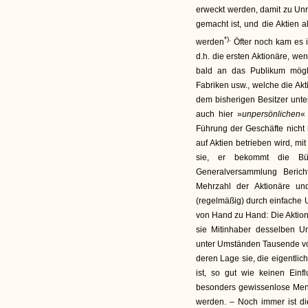
erweckt werden, damit zu Unr
gemacht ist, und die Aktien 
*).
werden
Öfter noch kam es 
d.h. die ersten Aktionäre, w
bald an das Publikum mögl
Fabriken usw., welche die Akt
dem bisherigen Besitzer unter
auch hier »
unpersönlichen
«
Führung der Geschäfte nicht 
auf Aktien betrieben wird, mi
sie, er bekommt die Bü
Generalversammlung Berich
Mehrzahl der Aktionäre und
(regelmäßig) durch einfache 
von Hand zu Hand: Die Aktion
sie Mitinhaber desselben U
unter Umständen Tausende vo
deren Lage sie, die eigentlic
ist, so gut wie keinen Einf
besonders gewissenlose Mens
werden. – Noch immer ist d