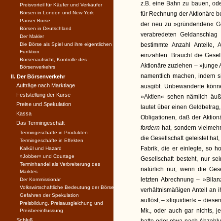
z.B. eine Bahn zu bauen, od
Preisvorteil für Käufer und Verkäufer
Börsen in London und New York
für Rechnung der Aktionäre be
Pariser Börse
der neu zu »gründenden« Ges
Börsen in Deutschland
verabredeten Geldanschlag 
Der Makler
Die Börse als Spiel und ihre eigentlichen
bestimmte Anzahl Anteile, 
Funktion
einzahlen. Braucht die Gese
Börsenaufsicht, Kontrolle des
Aktionäre zuziehen – »junge 
Börsenverkehrs
namentlich machen, indem si
II. Der Börsenverkehr
Aufträge nach Marktlage
ausgibt. Unbewanderte könne
Feststellung der Kurse
»Aktien« sehen nämlich äuße
Preise und Spekulation
lautet über einen Geldbetrag
Kassa
Obligationen, daß der Aktio
Das Termingeschäft
fordern
hat, sondern vielmehr
Termingeschäfte in Produkten
die Gesellschaft geleistet hat
Termingeschäfte in Effekten
Fabrik, die er einlegte, so 
Kalkül und Hazard
»Jobber« und Courtage
Gesellschaft besteht, nur s
Terminhandel als Verbreiterung des
natürlich nur, wenn die Ges
Marktes
letzten Abrechnung – »Bilan
Der Kommissionär
Volkswirtschaftliche Bedeutung der Börse
verhältnismäßigen Anteil an 
Gefahren der Spekulation
auflöst, – »liquidiert« – dies
Preisbildung, Preisausgleichung und
Mk., oder auch gar nichts, 
Preisbeeinflussung
Schluß