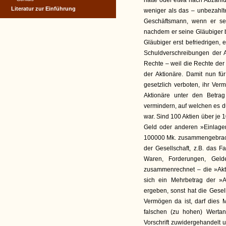
hatte oder etwa nach Abzahlu
Literatur zur Einführung
weniger als das – unbezahlt
Geschäftsmann, wenn er sei
nachdem er seine Gläubiger b
Gläubiger erst befriedrigen, 
Schuldverschreibungen der A
Rechte – weil die Rechte der
der Aktionäre. Damit nun für
gesetzlich verboten, ihr Ve
Aktionäre unter den Betrag
vermindern, auf welchen es d
war. Sind 100 Aktien über je 
Geld oder anderen »Einlag
100000 Mk. zusammengebrach
der Gesellschaft, z.B. das 
Waren, Forderungen, Gelde
zusammenrechnet – die »Akt
sich ein Mehrbetrag der »
ergeben, sonst hat die Gesel
Vermögen da ist, darf dies 
falschen (zu hohen) Werta
Vorschrift zuwidergehandelt 