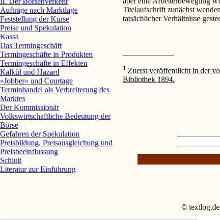
aber eine Arbeiterbewegung wie
II. Der Börsenverkehr
Titelaufschrift zunächst wenden
Aufträge nach Marktlage
tatsächlicher Verhältnisse geste
Feststellung der Kurse
Preise und Spekulation
Kassa
Das Termingeschäft
_____________
Termingeschäfte in Produkten
Termingeschäfte in Effekten
1
Zuerst veröffentlicht in der
Kalkül und Hazard
Bibliothek 1894.
»Jobber« und Courtage
Terminhandel als Verbreiterung des
Marktes
Der Kommissionär
Volkswirtschaftliche Bedeutung der
Börse
Gefahren der Spekulation
Preisbildung, Preisausgleichung und
Preisbeeinflussung
Schluß
Literatur zur Einführung
© textlog.de