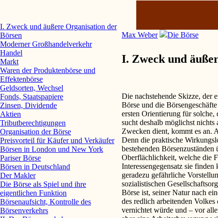
I. Zweck und äußere Organisation der
Max Weber
Die Börse
Börsen
Moderner Großhandelverkehr
Handel
I. Zweck und äuße
Markt
Waren der Produktenbörse und
Effektenbörse
Geldsorten, Wechsel
Die nachstehende Skizze, der ei
Fonds, Staatspapiere
Börse und die Börsengeschäfte e
Zinsen, Dividende
ersten Orientierung für solche,
Aktien
sucht deshalb möglichst nichts 
Tributberechtigungen
Zwecken dient, kommt es an. Abs
Organisation der Börse
Denn die praktische Wirkungslo
Preisvorteil für Käufer und Verkäufer
bestehenden Börsenzuständen ü
Börsen in London und New York
Oberflächlichkeit, welche die 
Pariser Börse
Interessengegensatz sie finden 
Börsen in Deutschland
geradezu gefährliche Vorstellung
Der Makler
sozialistischen Gesellschaftsorg
Die Börse als Spiel und ihre
Börse ist, seiner Natur nach e
eigentlichen Funktion
des redlich arbeitenden Volkes
Börsenaufsicht, Kontrolle des
vernichtet würde und – vor all
Börsenverkehrs