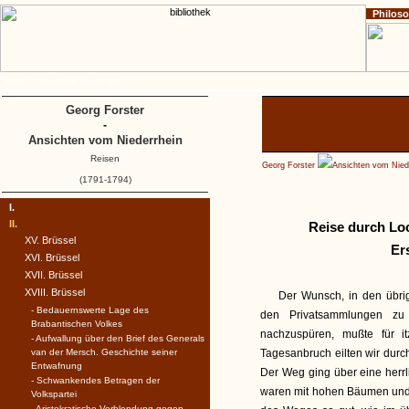
Philos
Home
Impressum
Copyright
Georg Forster
-
Ansichten vom Niederrhein
Reisen
Georg Forster
Ansichten vom Nied
(1791-1794)
I.
II.
Reise durch Lo
XV. Brüssel
Er
XVI. Brüssel
XVII. Brüssel
XVIII. Brüssel
Der Wunsch, in den übrig
- Bedauernswerte Lage des
den Privatsammlungen zu
Brabantischen Volkes
nachzuspüren, mußte für i
- Aufwallung über den Brief des Generals
van der Mersch. Geschichte seiner
Tagesanbruch eilten wir durc
Entwafnung
Der Weg ging über eine herrl
- Schwankendes Betragen der
waren mit hohen Bäumen und 
Volkspartei
- Aristokratische Verblendung gegen