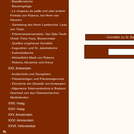
- Bataillenstücke
- Bauerngelage
- Le chapeau de paille und zwei andere
Porträts von Rubens, bei Herrn van
Haveren
- Sammlung des Herrn Lambrechts. Leda
von Tizian
- Prämonstratenserabtei. Van Dyks Taufe
- Gemälde zu St. B
Christi. Peter Faes, Blumenmaler
- Quellins ungeheure Gemälde
- Augustiner- und St. Jakobskirche
- Kathedralkirche
- Himmelfahrt Mariä von Rubens
- Rubens, Abnahme vom Kreuz
XXII. Antwerpen
- Andächtelei und Stumpfsinn
- Priesterintrigen und Priestereigennutz
- Einnahme der Zitadelle von Antwerpen
- Allgemeine Sittenverderbnis in Brabant.
Abschied von den Österreichischen
Niederlanden
XXIII. Haag
XXIV. Haag
XXV. Amsterdam
XXVI. Amsterdam
XXVII. Helvoetsluis
III.