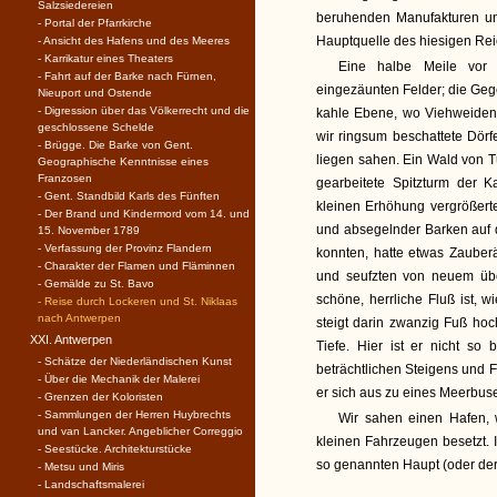
Salzsiedereien
beruhenden Manufakturen und
- Portal der Pfarrkirche
Hauptquelle des hiesigen Rei
- Ansicht des Hafens und des Meeres
- Karrikatur eines Theaters
Eine halbe Meile vor
- Fahrt auf der Barke nach Fürnen,
eingezäunten Felder; die Geg
Nieuport und Ostende
- Digression über das Völkerrecht und die
kahle Ebene, wo Viehweiden
geschlossene Schelde
wir ringsum beschattete Dörf
- Brügge. Die Barke von Gent.
liegen sahen. Ein Wald von T
Geographische Kenntnisse eines
Franzosen
gearbeitete Spitzturm der K
- Gent. Standbild Karls des Fünften
kleinen Erhöhung vergrößert
- Der Brand und Kindermord vom 14. und
und absegelnder Barken auf d
15. November 1789
- Verfassung der Provinz Flandern
konnten, hatte etwas Zauberä
- Charakter der Flamen und Fläminnen
und seufzten von neuem übe
- Gemälde zu St. Bavo
schöne, herrliche Fluß ist, 
- Reise durch Lockeren und St. Niklaas
nach Antwerpen
steigt darin zwanzig Fuß ho
XXI. Antwerpen
Tiefe. Hier ist er nicht so
- Schätze der Niederländischen Kunst
beträchtlichen Steigens und F
- Über die Mechanik der Malerei
er sich aus zu eines Meerbus
- Grenzen der Koloristen
- Sammlungen der Herren Huybrechts
Wir sahen einen Hafen, 
und van Lancker. Angeblicher Correggio
kleinen Fahrzeugen besetzt.
- Seestücke. Architekturstücke
so genannten Haupt (oder der 
- Metsu und Miris
- Landschaftsmalerei