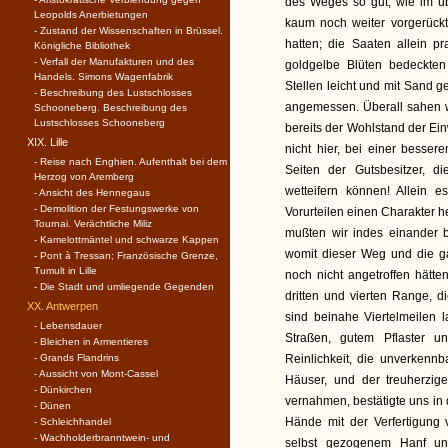
des Weges so gut, wie im üb
Leopolds Anerbietungen
kaum noch weiter vorgerückt
- Zustand der Wissenschaften in Brüssel.
hatten; die Saaten allein pr
Königliche Bibliothek
- Verfall der Manufakturen und des
goldgelbe Blüten bedeckten
Handels. Simons Wagenfabrik
Stellen leicht und mit Sand 
- Beschreibung des Lustschlosses
angemessen. Überall sahen w
Schooneberg. Beschreibung des
Lustschlosses Schooneberg
bereits der Wohlstand der Ei
XIX. Lille
nicht hier, bei einer besse
- Reise nach Enghien. Aufenthalt bei dem
Seiten der Gutsbesitzer, d
Herzog von Aremberg
wetteifern können! Allein e
- Ansicht des Hennegaus
- Demolition der Festungswerke von
Vorurteilen einen Charakter h
Tournai. Verächtliche Miliz
mußten wir indes einander b
- Kamelottmäntel und schwarze Kappen
womit dieser Weg und die g
- Pont à Tressan; Französische Grenze,
Tumult in Lille
noch nicht angetroffen hätte
- Die Stadt und umliegende Gegenden
dritten und vierten Range, 
XX. Antwerpen
sind beinahe Viertelmeilen 
- Lebensdauer
Straßen, gutem Pflaster
- Bleichen in Armentieres
- Grands Flandrins
Reinlichkeit, die unverkenn
- Aussicht von Mont-Cassel
Häuser, und der treuherzi
- Dünkirchen
vernahmen, bestätigte uns in
- Dünen
Hände mit der Verfertigung 
- Schleichhandel
- Wachholderbranntwein- und
selbst gezogenem Hanf und