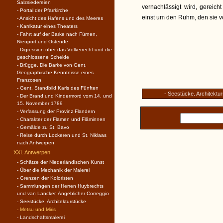
Salzsiedereien
vernachlässigt wird, gereich
- Portal der Pfarrkirche
einst um den Ruhm, den sie v
- Ansicht des Hafens und des Meeres
- Karrikatur eines Theaters
- Fahrt auf der Barke nach Fürnen,
Nieuport und Ostende
- Digression über das Völkerrecht und die
geschlossene Schelde
- Brügge. Die Barke von Gent.
Geographische Kenntnisse eines
Franzosen
- Gent. Standbild Karls des Fünften
- Seestücke. Architektu
- Der Brand und Kindermord vom 14. und
15. November 1789
- Verfassung der Provinz Flandern
- Charakter der Flamen und Fläminnen
- Gemälde zu St. Bavo
- Reise durch Lockeren und St. Niklaas
nach Antwerpen
XXI. Antwerpen
- Schätze der Niederländischen Kunst
- Über die Mechanik der Malerei
- Grenzen der Koloristen
- Sammlungen der Herren Huybrechts
und van Lancker. Angeblicher Correggio
- Seestücke. Architekturstücke
- Metsu und Miris
- Landschaftsmalerei