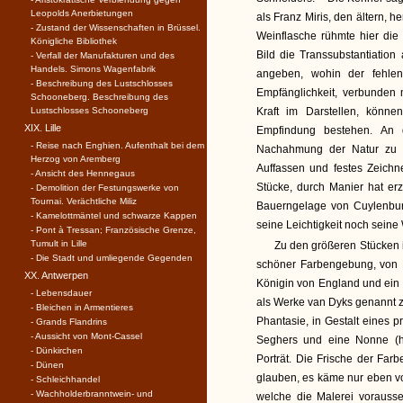
Leopolds Anerbietungen
als Franz Miris, den ältern, h
- Zustand der Wissenschaften in Brüssel.
Weinflasche rühmte hier die
Königliche Bibliothek
Bild die Transsubstantiatio
- Verfall der Manufakturen und des
Handels. Simons Wagenfabrik
angeben, wohin der fehle
- Beschreibung des Lustschlosses
Empfänglichkeit, verbunden
Schooneberg. Beschreibung des
Lustschlosses Schooneberg
Kraft im Darstellen, könn
XIX. Lille
Empfindung bestehen. An d
- Reise nach Enghien. Aufenthalt bei dem
Nachahmung der Natur zu b
Herzog von Aremberg
Auffassen und festes Zeichn
- Ansicht des Hennegaus
Stücke, durch Manier hat er
- Demolition der Festungswerke von
Tournai. Verächtliche Miliz
Bauerngelage von Cuylenbur
- Kamelottmäntel und schwarze Kappen
seine Leichtigkeit noch seine 
- Pont à Tressan; Französische Grenze,
Tumult in Lille
Zu den größeren Stücken i
- Die Stadt und umliegende Gegenden
schöner Farbengebung, von P
XX. Antwerpen
Königin von England und ein 
- Lebensdauer
als Werke van Dyks genannt z
- Bleichen in Armentieres
Phantasie, in Gestalt eines 
- Grands Flandrins
- Aussicht von Mont-Cassel
Seghers und eine Nonne (ho
- Dünkirchen
Porträt. Die Frische der Far
- Dünen
glauben, es käme nur eben von
- Schleichhandel
- Wachholderbranntwein- und
welche die Malerei vorausse