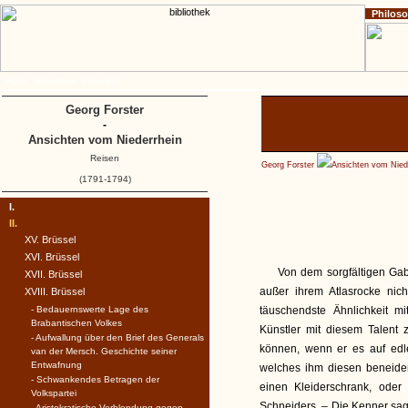
Philos
Home
Impressum
Copyright
Georg Forster
-
Ansichten vom Niederrhein
Reisen
Georg Forster
Ansichten vom Nied
(1791-1794)
I.
II.
XV. Brüssel
XVI. Brüssel
Von dem sorgfältigen Gab
XVII. Brüssel
außer ihrem Atlasrocke nic
XVIII. Brüssel
- Bedauernswerte Lage des
täuschendste Ähnlichkeit m
Brabantischen Volkes
Künstler mit diesem Talen
- Aufwallung über den Brief des Generals
können, wenn er es auf edl
van der Mersch. Geschichte seiner
Entwafnung
welches ihm diesen beneidens
- Schwankendes Betragen der
einen Kleiderschrank, oder
Volkspartei
Schneiders. – Die Kenner sag
- Aristokratische Verblendung gegen