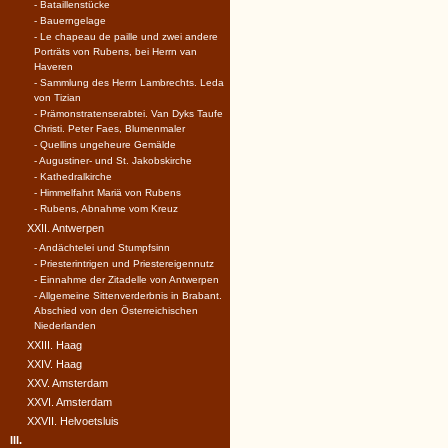
- Bataillenstücke
- Bauerngelage
- Le chapeau de paille und zwei andere
Porträts von Rubens, bei Herrn van
Haveren
- Sammlung des Herrn Lambrechts. Leda
von Tizian
- Prämonstratenserabtei. Van Dyks Taufe
Christi. Peter Faes, Blumenmaler
- Quellins ungeheure Gemälde
- Augustiner- und St. Jakobskirche
- Kathedralkirche
- Himmelfahrt Mariä von Rubens
- Rubens, Abnahme vom Kreuz
XXII. Antwerpen
- Andächtelei und Stumpfsinn
- Priesterintrigen und Priestereigennutz
- Einnahme der Zitadelle von Antwerpen
- Allgemeine Sittenverderbnis in Brabant.
Abschied von den Österreichischen
Niederlanden
XXIII. Haag
XXIV. Haag
XXV. Amsterdam
XXVI. Amsterdam
XXVII. Helvoetsluis
III.