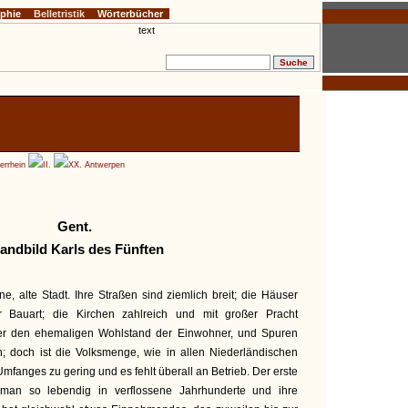
ophie
Belletristik
Wörterbücher
errhein
II.
XX. Antwerpen
Gent.
andbild Karls des Fünften
ne, alte Stadt. Ihre Straßen sind ziemlich breit; die Häuser
r Bauart; die Kirchen zahlreich und mit großer Pracht
hier den ehemaligen Wohlstand der Einwohner, und Spuren
n; doch ist die Volksmenge, wie in allen Niederländischen
Umfanges zu gering und es fehlt überall an Betrieb. Der erste
 man so lebendig in verflossene Jahrhunderte und ihre