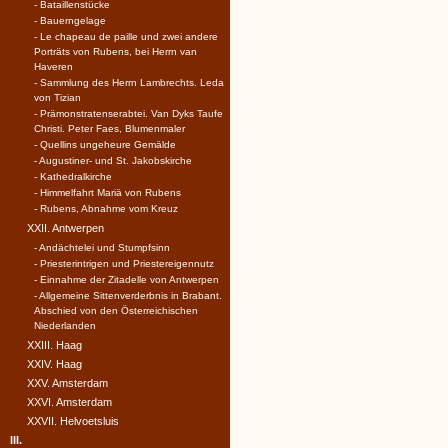
- Bataillenstücke
- Bauerngelage
- Le chapeau de paille und zwei andere
Porträts von Rubens, bei Herrn van
Haveren
- Sammlung des Herrn Lambrechts. Leda
von Tizian
- Prämonstratenserabtei. Van Dyks Taufe
Christi. Peter Faes, Blumenmaler
- Quellins ungeheure Gemälde
- Augustiner- und St. Jakobskirche
- Kathedralkirche
- Himmelfahrt Mariä von Rubens
- Rubens, Abnahme vom Kreuz
XXII. Antwerpen
- Andächtelei und Stumpfsinn
- Priesterintrigen und Priestereigennutz
- Einnahme der Zitadelle von Antwerpen
- Allgemeine Sittenverderbnis in Brabant.
Abschied von den Österreichischen
Niederlanden
XXIII. Haag
XXIV. Haag
XXV. Amsterdam
XXVI. Amsterdam
XXVII. Helvoetsluis
III.