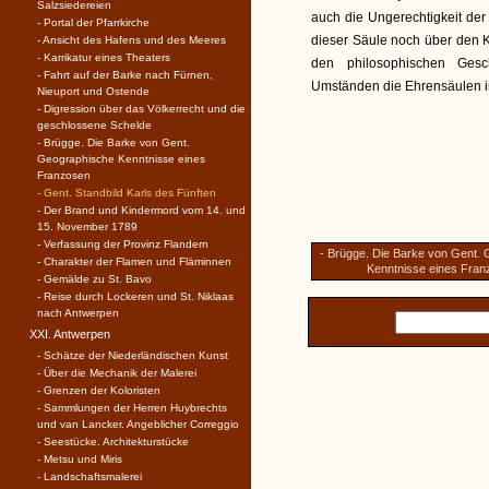
Salzsiedereien
auch die Ungerechtigkeit der
- Portal der Pfarrkirche
dieser Säule noch über den Kö
- Ansicht des Hafens und des Meeres
- Karrikatur eines Theaters
den philosophischen Gesch
- Fahrt auf der Barke nach Fürnen,
Umständen die Ehrensäulen 
Nieuport und Ostende
- Digression über das Völkerrecht und die
geschlossene Schelde
- Brügge. Die Barke von Gent.
Geographische Kenntnisse eines
Franzosen
- Gent. Standbild Karls des Fünften
- Der Brand und Kindermord vom 14. und
15. November 1789
- Verfassung der Provinz Flandern
- Brügge. Die Barke von Gent.
- Charakter der Flamen und Fläminnen
Kenntnisse eines Fran
- Gemälde zu St. Bavo
- Reise durch Lockeren und St. Niklaas
nach Antwerpen
XXI. Antwerpen
- Schätze der Niederländischen Kunst
- Über die Mechanik der Malerei
- Grenzen der Koloristen
- Sammlungen der Herren Huybrechts
und van Lancker. Angeblicher Correggio
- Seestücke. Architekturstücke
- Metsu und Miris
- Landschaftsmalerei