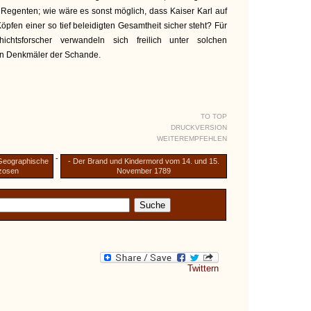
 Regenten; wie wäre es sonst möglich, dass Kaiser Karl auf
pfen einer so tief beleidigten Gesamtheit sicher steht? Für
ichtsforscher verwandeln sich freilich unter solchen
in Denkmäler der Schande.
TO TOP
DRUCKVERSION
WEITEREMPFEHLEN
-
 Geographische
- Der Brand und Kindermord vom 14. und 15.
zosen
November 1789
Twittern