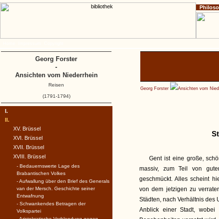
Philos
Home
Impressum
Copyright
Georg Forster
-
Ansichten vom Niederrhein
Reisen
Georg Forster
Ansichten vom Nied
(1791-1794)
I.
II.
XV. Brüssel
St
XVI. Brüssel
XVII. Brüssel
XVIII. Brüssel
Gent ist eine große, schö
- Bedauernswerte Lage des
massiv, zum Teil von gute
Brabantischen Volkes
geschmückt. Alles scheint 
- Aufwallung über den Brief des Generals
van der Mersch. Geschichte seiner
von dem jetzigen zu verrate
Entwafnung
Städten, nach Verhältnis des 
- Schwankendes Betragen der
Anblick einer Stadt, wobei
Volkspartei
- Aristokratische Verblendung gegen