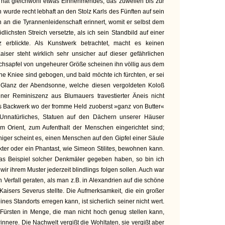
, hat gleichwohl etwas Einnehmendes, das zuweilen bis zur
 wurde recht lebhaft an den Stolz Karls des Fünften auf sein
 an die Tyrannenleidenschaft erinnert, womit er selbst dem
ichsten Streich versetzte, als ich sein Standbild auf einer
 erblickte. Als Kunstwerk betrachtet, macht es keinen
Kaiser steht wirklich sehr unsicher auf dieser gefährlichen
chsapfel von ungeheurer Größe scheinen ihn völlig aus dem
ne Kniee sind gebogen, und bald möchte ich fürchten, er sei
Im Glanz der Abendsonne, welche diesen vergoldeten Koloß
einer Reminiszenz aus Blumauers travestierter Äneis nicht
es Backwerk wo der fromme Held zuoberst »ganz von Butter«
Unnatürliches, Statuen auf den Dächern unserer Häuser
im Orient, zum Aufenthalt der Menschen eingerichtet sind;
niger scheint es, einen Menschen auf den Gipfel einer Säule
ckter oder ein Phantast, wie Simeon Stilites, bewohnen kann.
as Beispiel solcher Denkmäler gegeben haben, so bin ich
wir ihrem Muster jederzeit blindlings folgen sollen. Auch war
 Verfall geraten, als man z.B. in Alexandrien auf die schöne
Kaisers Severus stellte. Die Aufmerksamkeit, die ein großer
es Standorts erregen kann, ist sicherlich seiner nicht wert.
 Fürsten in Menge, die man nicht hoch genug stellen kann,
rinnere. Die Nachwelt vergißt die Wohltaten, sie vergißt aber