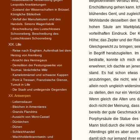
Begebenheiten versetzt wird
Leopolds Anerbietungen
Erschütterung gehen kann. Ich
- Zustand der Wissenschaften in Brüssel.
blühendes Gent, und zugleich
Königliche Bibliothek
- Verfall der Manufakturen und des
Wohlstande desselben den tödl
Handels. Simons Wagenfabrik
hohen Säule am Marktplatz
- Beschreibung des Lustschlosses
vorteilhaften Eindruck. Der 
Schooneberg. Beschreibung des
Lustschlosses Schooneberg
Höhe; das Zepter und der Rei
XIX. Lille
Gleichgewicht zu bringen; sei
- Reise nach Enghien. Aufenthalt bei dem
in Begriff herabzugleiten. 
Herzog von Aremberg
bestralte, konnte ich mich 
- Ansicht des Hennegaus
- Demolition der Festungswerke von
erwehren; ich dachte an jen
Tournai. Verächtliche Miliz
stand. Es hat schon etwas 
- Kamelottmäntel und schwarze Kappen
anzubringen, die nicht, wie 
- Pont à Tressan; Französische Grenze,
Tumult in Lille
allein noch ungleich widersin
- Die Stadt und umliegende Gegenden
zu stellen, den nur ein Verrü
XX. Antwerpen
Wenn gleich die Alten uns d
- Lebensdauer
doch nicht der Meinung, dass 
- Bleichen in Armentieres
- Grands Flandrins
bereits der gute Geschmack in
- Aussicht von Mont-Cassel
Porphyrsäule die Statue des 
- Dünkirchen
Mann bloß durch die Höhe sein
- Dünen
Allerdings gibt es aber auch
- Schleichhandel
- Wachholderbranntwein- und
damit sich nur jemand ihrer e