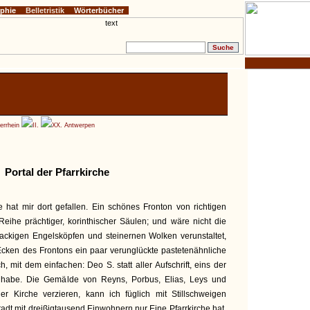
ophie
Belletristik
Wörterbücher
errhein
II.
XX. Antwerpen
Portal der Pfarrkirche
e hat mir dort gefallen. Ein schönes Fronton von richtigen
 Reihe prächtiger, korinthischer Säulen; und wäre nicht die
backigen Engelsköpfen und steinernen Wolken verunstaltet,
Ecken des Frontons ein paar verunglückte pastetenähnliche
, mit dem einfachen: Deo S. statt aller Aufschrift, eins der
 habe. Die Gemälde von Reyns, Porbus, Elias, Leys und
r Kirche verzieren, kann ich füglich mit Stillschweigen
adt mit dreißigtausend Einwohnern nur Eine Pfarrkirche hat,