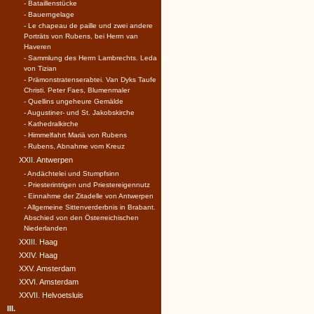
- Bataillenstücke
- Bauerngelage
- Le chapeau de paille und zwei andere
Porträts von Rubens, bei Herrn van
Haveren
- Sammlung des Herrn Lambrechts. Leda
von Tizian
- Prämonstratenserabtei. Van Dyks Taufe
Christi. Peter Faes, Blumenmaler
- Quellins ungeheure Gemälde
- Augustiner- und St. Jakobskirche
- Kathedralkirche
- Himmelfahrt Mariä von Rubens
- Rubens, Abnahme vom Kreuz
XXII. Antwerpen
- Andächtelei und Stumpfsinn
- Priesterintrigen und Priestereigennutz
- Einnahme der Zitadelle von Antwerpen
- Allgemeine Sittenverderbnis in Brabant.
Abschied von den Österreichischen
Niederlanden
XXIII. Haag
XXIV. Haag
XXV. Amsterdam
XXVI. Amsterdam
XXVII. Helvoetsluis
III.