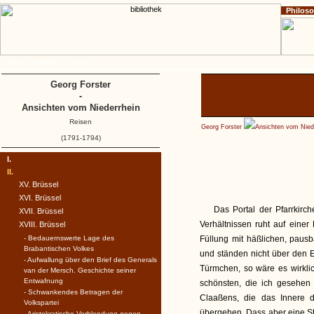
Philos
Home
Impressum
Copyright
Georg Forster
-
Ansichten vom Niederrhein
Reisen
Georg Forster
Ansichten vom Nied
(1791-1794)
I.
II.
XV. Brüssel
XVI. Brüssel
Das Portal der Pfarrkirch
XVII. Brüssel
Verhältnissen ruht auf einer
XVIII. Brüssel
- Bedauernswerte Lage des
Füllung mit häßlichen, paus
Brabantischen Volkes
und ständen nicht über den 
- Aufwallung über den Brief des Generals
Türmchen, so wäre es wirklich
van der Mersch. Geschichte seiner
Entwafnung
schönsten, die ich gesehen
- Schwankendes Betragen der
Claaßens, die das Innere de
Volkspartei
übergehen. Dass aber eine St
- Aristokratische Verblendung gegen