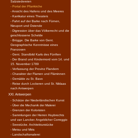
Salzsiedereien
- Portal der Pfarrkirche
- Ansicht des Hafens und des Meeres
- Karrikatur eines Theaters
- Fahrt auf der Barke nach Fürnen,
Nieuport und Ostende
- Digression über das Völkerrecht und die
geschlossene Schelde
- Brügge. Die Barke von Gent.
Geographische Kenntnisse eines
Franzosen
- Gent. Standbild Karls des Fünften
- Der Brand und Kindermord vom 14. und
15. November 1789
- Verfassung der Provinz Flandern
- Charakter der Flamen und Fläminnen
- Gemälde zu St. Bavo
- Reise durch Lockeren und St. Niklaas
nach Antwerpen
XXI. Antwerpen
- Schätze der Niederländischen Kunst
- Über die Mechanik der Malerei
- Grenzen der Koloristen
- Sammlungen der Herren Huybrechts
und van Lancker. Angeblicher Correggio
- Seestücke. Architekturstücke
- Metsu und Miris
- Landschaftsmalerei