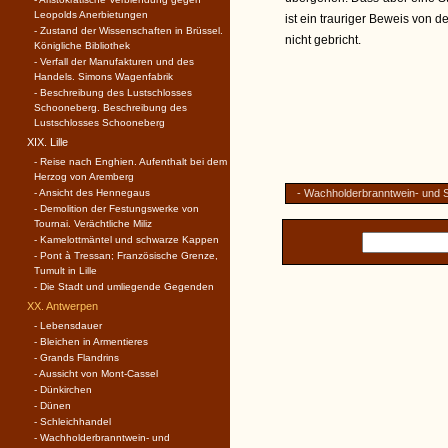
Leopolds Anerbietungen
ist ein trauriger Beweis von 
- Zustand der Wissenschaften in Brüssel.
nicht gebricht.
Königliche Bibliothek
- Verfall der Manufakturen und des
Handels. Simons Wagenfabrik
- Beschreibung des Lustschlosses
Schooneberg. Beschreibung des
Lustschlosses Schooneberg
XIX. Lille
- Reise nach Enghien. Aufenthalt bei dem
Herzog von Aremberg
- Ansicht des Hennegaus
- Wachholderbranntwein- und S
- Demolition der Festungswerke von
Tournai. Verächtliche Miliz
- Kamelottmäntel und schwarze Kappen
- Pont à Tressan; Französische Grenze,
Tumult in Lille
- Die Stadt und umliegende Gegenden
XX. Antwerpen
- Lebensdauer
- Bleichen in Armentieres
- Grands Flandrins
- Aussicht von Mont-Cassel
- Dünkirchen
- Dünen
- Schleichhandel
- Wachholderbranntwein- und