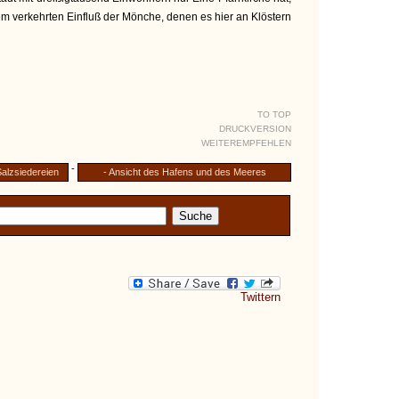
dem verkehrten Einfluß der Mönche, denen es hier an Klöstern
TO TOP
DRUCKVERSION
WEITEREMPFEHLEN
-
alzsiedereien
- Ansicht des Hafens und des Meeres
Twittern