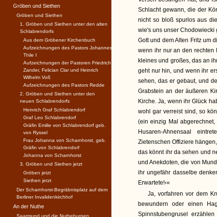
Gröben und Siethen
Schlacht gewann, die der Köni
Gröben und Siethen
nicht so bloß spurlos aus di
1. Gröben und Siethen unter den alten
wie's uns unser Chodowiecki g
Schlabrendorfs
Gott und dem Alten Fritz um di
Aus dem Gröbener Kirchenbuch
Aufzeichnungen des Pastors Johannes
wenn ihr nur an den rechten 
Thile I
kleines und großes, das an ih
Aufzeichnungen der Pastoren Friedrich
Zander, Felician Clar und Heinrich
geht nur hin, und wenn ihr er
Wilhelm Voß
sehen, das er gebaut, und de
Aufzeichnungen des Pastors Redde
Grabstein an der äußeren Ki
2. Gröben und Siethen unter den
Kirche. Ja, wenn ihr Glück ha
neuen Schlabrendorfs
Heinrich Graf Schlabrendorf
wohl gar verreist sind, so k
Graf Leo Schlabrendorf
(ein einzig Mal abgerechnet,
Gräfin Emilie von Schlabrendorf geb.
Husaren-Ahnensaal eintre
von Ryssel
Frau Johanna von Scharnhorst, geb.
Zietenschen Offiziere hängen,
Gräfin von Schlabrendorf
das könnt ihr da sehen und n
Johanna von Scharnhorst
und Anekdoten, die von Mund
3. Gröben und Siethen jetzt
ihr ungefähr dasselbe denken
Gröben jetzt
Siethen jetzt
Erwartete!‹«
Der Scharnhorst-Begräbnisplatz auf dem
Ja, vorfahren vor dem Kr
Berliner Invalidenkirchhof
bewundern oder einen Hage
An der Nuthe
Spinnstubengrusel erzähle
Saarmund und die Nutheburgen