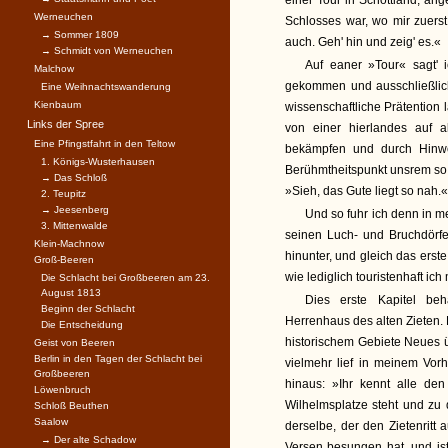
einer Tour in Schottland, an
Werneuchen
Schlosses war, wo mir zuers
→ Sommer 1809
auch. Geh' hin und zeig' es.«
→ Schmidt von Werneuchen
Auf eaner »Tour« sagt'
Malchow
gekommen und ausschließlich
Eine Weihnachtswanderung
Kienbaum
wissenschaftliche Prätention l
Links der Spree
von einer hierlandes auf a
Eine Pfingstfahrt in den Teltow
bekämpfen und durch Hinwe
1. Königs-Wusterhausen
Berühmtheitspunkt unsrem so 
→ Das Schloß
»Sieh, das Gute liegt so nah.«
2. Teupitz
→ Jeesenberg
Und so fuhr ich denn in m
3. Mittenwalde
seinen Luch- und Bruchdörf
Klein-Machnow
hinunter, und gleich das erste
Groß-Beeren
wie lediglich touristenhaft ic
Die Schlacht bei Großbeeren am 23.
August 1813
Dies erste Kapitel b
Beginn der Schlacht
Herrenhaus des alten Zieten. E
Die Entscheidung
historischem Gebiete Neues 
Geist von Beeren
Berlin in den Tagen der Schlacht bei
vielmehr lief in meinem Vor
Großbeeren
hinaus: »Ihr kennt alle de
Löwenbruch
Wilhelmsplatze steht und zu d
Schloß Beuthen
Saalow
derselbe, der den Zietenritt
→ Der alte Schadow
Versen besungen hat, und ist