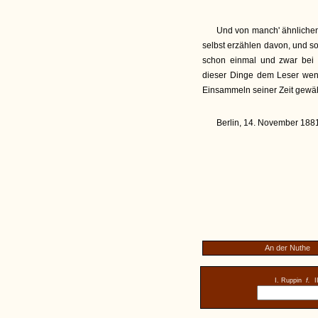
Und von manch' ähnlichen
selbst erzählen davon, und s
schon einmal und zwar bei
dieser Dinge dem Leser weni
Einsammeln seiner Zeit gewäh
Berlin, 14. November 188
An der Nuthe
I. Ruppin
f.
I