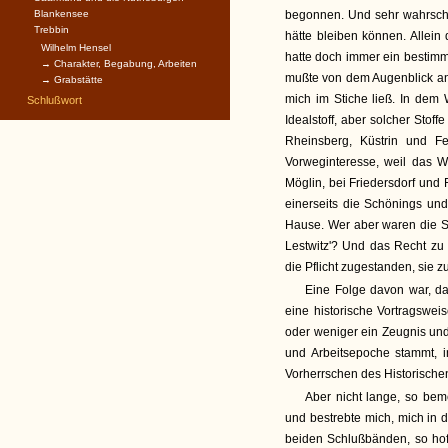
Blankensee
begonnen. Und sehr wahrsche
Trebbin
hätte bleiben können. Allein
Wilhelm Hensel
hatte doch immer ein bestim
→ Charakter, Begabung, Arbeiten
mußte von dem Augenblick an 
→ Grabstätte
mich im Stiche ließ. In dem
Schlußwort
Idealstoff, aber solcher Stof
Rheinsberg, Küstrin und Fe
Vorweginteresse, weil das W
Möglin, bei Friedersdorf und
einerseits die Schönings und
Hause. Wer aber waren die S
Lestwitz'? Und das Recht zu
die Pflicht zugestanden, sie z
Eine Folge davon war, da
eine historische Vortragswei
oder weniger ein Zeugnis un
und Arbeitsepoche stammt, i
Vorherrschen des Historischen
Aber nicht lange, so beme
und bestrebte mich, mich in 
beiden Schlußbänden, so hoff'