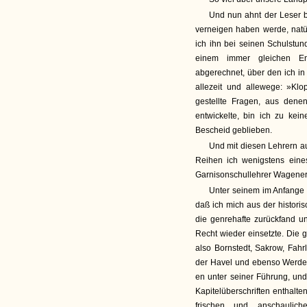
Und nun ahnt der Leser b
verneigen haben werde, natü
ich ihn bei seinen Schulstu
einem immer gleichen En
abgerechnet, über den ich in
allezeit und allewege: »Klo
gestellte Fragen, aus dene
entwickelte, bin ich zu ke
Bescheid geblieben.
Und mit diesen Lehrern au
Reihen ich wenigstens ein
Garnisonschullehrer Wagener
Unter seinem im Anfange 
daß ich mich aus der histori
die genrehafte zurückfand u
Recht wieder einsetzte. Die
also Bornstedt, Sakrow, Fah
der Havel und ebenso Werder
en unter seiner Führung, und
Kapitelüberschriften enthalt
frischen und anschaulich