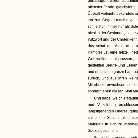
gehässigen Woren aburteilen
offenster Fehde, gleichviel 
Überall vielmehr bekundete s
ihn zum Gegner machte, gelte
schließlich immer nur als Sch
nicht in der Gesinnung seine W
Witzwort und der Choleriker ni
das schuf nur Ausdrucks- un
Kampfeslust eine letzte Frie
Wohlwollens, entsprossen au
gestellten Berufs- und Leben
und rief mir die ganze Landp
zurück. Und aus ihren Reih
Mitarbeiter erwuchsen, solche
sondern eben diesen Stoff au
Und dabei welch erstaunli
und Volksleben erschloss
längstgehegten Überzeugung,
sollte, die Gesamtheit diese
Materials in sich zu verein
Spezialgeschichte.
So viel über unsere Landp