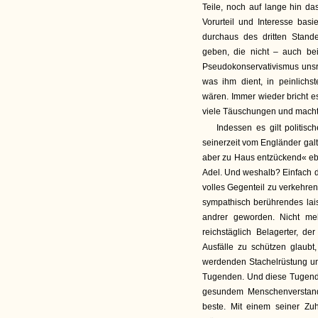
Teile, noch auf lange hin d
Vorurteil und Interesse bas
durchaus des dritten Stand
geben, die nicht – auch be
Pseudokonservativismus unsres
was ihm dient, in peinlichs
wären. Immer wieder bricht 
viele Täuschungen und macht
Indessen es gilt politis
seinerzeit vom Engländer galt
aber zu Haus entzückend« eb
Adel. Und weshalb? Einfach d
volles Gegenteil zu verkehren
sympathisch berührendes lai
andrer geworden. Nicht meh
reichstäglich Belagerter, de
Ausfälle zu schützen glaubt
werdenden Stachelrüstung und
Tugenden. Und diese Tugenden
gesundem Menschenverstand u
beste. Mit einem seiner Zuh