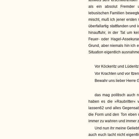
teilweis sehr erschwerenden
als ein absolut Fremder u
lebusischen Familien bewegte
mischt, muß ich jener erste
überfallartig stattfanden und 
hinauffuhr, in der Tat um ke
Feuer- oder Hagel-Assekuran
Grund, aber niemals hin ich e
Situation eigentlich ausnahme
Vor Köckeritz und Lüderitz
Vor Krachten und vor Itzenp
Bewahr uns lieber Herre G
das mag politisch auch n
haben es die »Raubritter« v
lassen62 und alles Gegensat
die Form und den Ton eben d
immer zu wahren und immer zu
Und nun ihr meine Geliebt
auch euch lacht nicht eigentl