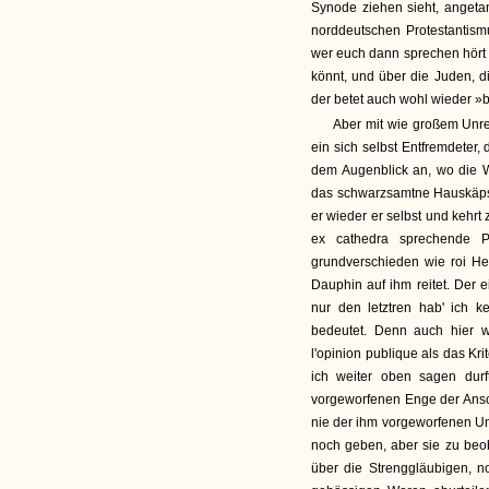
Synode ziehen sieht, angeta
norddeutschen Protestantism
wer euch dann sprechen hört 
könnt, und über die Juden, 
der betet auch wohl wieder »b
Aber mit wie großem Unre
ein sich selbst Entfremdeter,
dem Augenblick an, wo die W
das schwarzsamtne Hauskäpsel
er wieder er selbst und kehrt
ex cathedra sprechende P
grundverschieden wie roi Hen
Dauphin auf ihm reitet. Der 
nur den letztren hab' ich 
bedeutet. Denn auch hier 
l'opinion publique als das Kr
ich weiter oben sagen dur
vorgeworfenen Enge der Ans
nie der ihm vorgeworfenen U
noch geben, aber sie zu beob
über die Strenggläubigen, no