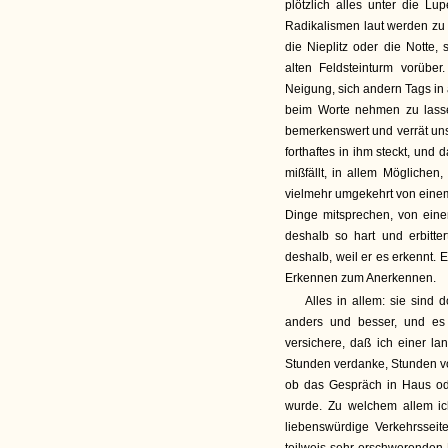
plötzlich alles unter die 
Radikalismen laut werden zu la
die Nieplitz oder die Nott
alten Feldsteinturm vorüber.
Neigung, sich andern Tags in
beim Worte nehmen zu lasse
bemerkenswert und verrät uns
forthaftes in ihm steckt, und
mißfällt, in allem Möglichen,
vielmehr umgekehrt von einem 
Dinge mitsprechen, von eine
deshalb so hart und erbitte
deshalb, weil er es erkennt. 
Erkennen zum Anerkennen.
Alles in allem: sie sind 
anders und besser, und es 
versichere, daß ich einer la
Stunden verdanke, Stunden vol
ob das Gespräch in Haus od
wurde. Zu welchem allem ic
liebenswürdige Verkehrsseit