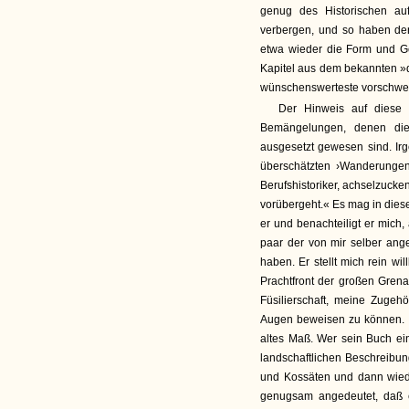
genug des Historischen auf
verbergen, und so haben den
etwa wieder die Form und Ge
Kapitel aus dem bekannten »du
wünschenswerteste vorschwe
Der Hinweis auf diese
Bemängelungen, denen diese
ausgesetzt gewesen sind. Ir
überschätzten ›Wanderungen
Berufshistoriker, achselzucke
vorübergeht.« Es mag in diesem
er und benachteiligt er mich, 
paar der von mir selber ang
haben. Er stellt mich rein w
Prachtfront der großen Gren
Füsilierschaft, meine Zugehö
Augen beweisen zu können. Ic
altes Maß. Wer sein Buch ei
landschaftlichen Beschreibu
und Kossäten und dann wiede
genugsam angedeutet, daß er