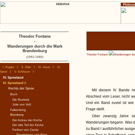
Philos
Home
Impressum
Copyright
I. Ruppin
Theodor Fontane
-
Wanderungen durch die Mark
Brandenburg
Theodor Fontane
Wanderungen dur
(1862-1889)
I. Ruppin
f.
II. Oder
f.
III. Havel
f.
IV.
Spree
f.
V. Schlösser
f.
IV. Spreeland
IV. Spreeland
f.
Rechts der Spree
Mit diesem IV. Bande n
Buch
Abschied vom Leser, nicht wei
Die Roebels
Und ein Band zuviel ist wie
Julie von Voß
Frage stellt.
Falkenberg
Blumberg
Über zwanzig Jahre s
Der Anbau der Kirche
Wanderungen begann. Was den
Der alte Teil der Kirche
zu Band I ausführlicher ausge
Freiherr von Canitz
→ Staatsmann und Poet