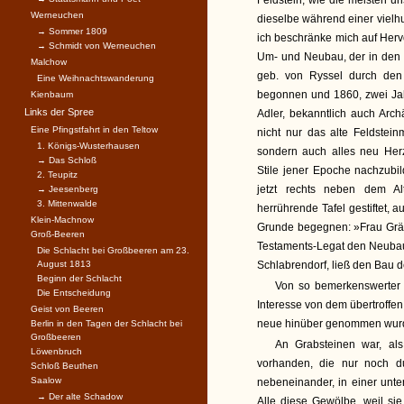
Feldstein, wie die meisten u
Werneuchen
dieselbe während einer vielhun
→ Sommer 1809
ich beschränke mich auf Hervo
→ Schmidt von Werneuchen
Um- und Neubau, der in den f
Malchow
geb. von Ryssel durch den
Eine Weihnachtswanderung
begonnen und 1860, zwei Jah
Kienbaum
Links der Spree
Adler, bekanntlich auch Arch
Eine Pfingstfahrt in den Teltow
nicht nur das alte Feldstei
1. Königs-Wusterhausen
sondern auch alles neu Herz
→ Das Schloß
Stile jener Epoche nachzubi
2. Teupitz
jetzt rechts neben dem A
→ Jeesenberg
3. Mittenwalde
herrührende Tafel gestiftet, 
Klein-Machnow
Grunde begegnen: »Frau Gräfi
Groß-Beeren
Testaments-Legat den Neubau 
Die Schlacht bei Großbeeren am 23.
August 1813
Schlabrendorf, ließ den Bau 
Beginn der Schlacht
Von so bemerkenswerter S
Die Entscheidung
Interesse von dem übertroffen
Geist von Beeren
neue hinüber genommen wurde:
Berlin in den Tagen der Schlacht bei
Großbeeren
An Grabsteinen war, als
Löwenbruch
vorhanden, die nur noch du
Schloß Beuthen
Saalow
nebeneinander, in einer unt
→ Der alte Schadow
Alle diese Gewölbe, weil si