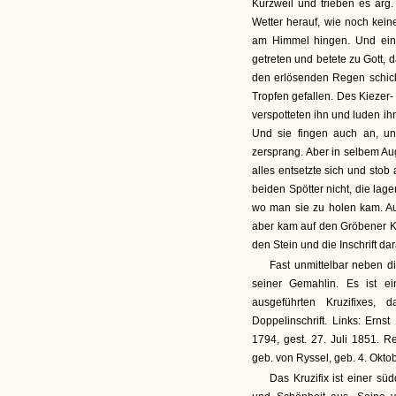
Kurzweil und trieben es ar
Wetter herauf, wie noch kein
am Himmel hingen. Und eine
getreten und betete zu Gott,
den erlösenden Regen schic
Tropfen gefallen. Des Kiezer
verspotteten ihn und luden ihn
Und sie fingen auch an, un
zersprang. Aber in selbem Au
alles entsetzte sich und stob
beiden Spötter nicht, die la
wo man sie zu holen kam. A
aber kam auf den Gröbener Ki
den Stein und die Inschrift dar
Fast unmittelbar neben d
seiner Gemahlin. Es ist ei
ausgeführten Kruzifixes,
Doppelinschrift. Links: Ern
1794, gest. 27. Juli 1851. R
geb. von Ryssel, geb. 4. Okto
Das Kruzifix ist einer sü