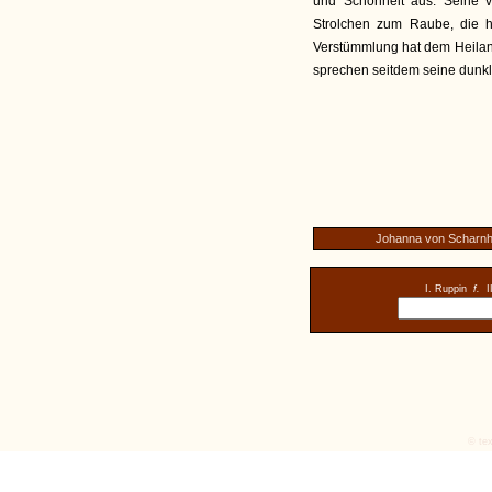
und Schönheit aus. Seine v
Strolchen zum Raube, die h
Verstümmlung hat dem Heiland
sprechen seitdem seine dunk
Johanna von Scharnh
I. Ruppin
f.
I
© tex