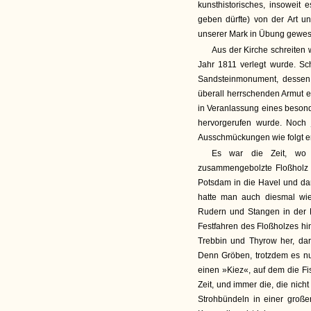
kunsthistorisches, insoweit 
geben dürfte) von der Art 
unserer Mark in Übung gewes
Aus der Kirche schreiten
Jahr 1811 verlegt wurde. Sc
Sandsteinmonument, dessen a
überall herrschenden Armut ei
in Veranlassung eines beson
hervorgerufen wurde. Noch j
Ausschmückungen wie folgt er
Es war die Zeit, wo w
zusammengebolzte Floßholz i
Potsdam in die Havel und da
hatte man auch diesmal wie
Rudern und Stangen in der 
Festfahren des Floßholzes hi
Trebbin und Thyrow her, dar
Denn Gröben, trotzdem es nur
einen »Kiez«, auf dem die F
Zeit, und immer die, die nich
Strohbündeln in einer großen