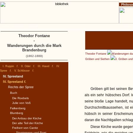
Philos
Home
Impressum
Copyright
I. Ruppin
Theodor Fontane
-
Wanderungen durch die Mark
Brandenburg
Theodor Fontane
Wanderungen dur
(1862-1889)
Gröben und Siethen
3. Gröben und 
I. Ruppin
f.
II. Oder
f.
III. Havel
f.
IV.
Spree
f.
V. Schlösser
f.
IV. Spreeland
IV. Spreeland
f.
Rechts der Spree
Gröben gilt bei seinen 
Buch
als ein sehr hübsches Dorf. 
Die Roebels
seine bloße Lage handelt, n
Julie von Voß
Durchschnittsaussehen, ist 
Falkenberg
Blumberg
hübsch in seiner Erscheinun
Der Anbau der Kirche
daran die Nachtigallen schlag
Der alte Teil der Kirche
Diese Kirche wurde gegen
Freiherr von Canitz
→ Staatsmann und Poet