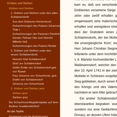
Gröben und Siethen
kam es, daß uns verschiede
Gröben und Siethen
Emblemen versehene Särge v
1. Gröben und Siethen unter den alten
zehn oder zwölf erhalten 
Schlabrendorfs
eingemauert, eine malerische
Aus dem Gröbener Kirchenbuch
Aufzeichnungen des Pastors Johannes
erhalten und wenigstens ein
Thile I
dies der Grabstein eines
Aufzeichnungen der Pastoren Friedrich
Schlabrendorfs, der bei Mollwi
Zander, Felician Clar und Heinrich
Wilhelm Voß
die unvergängliche Kron', w
Aufzeichnungen des Pastors Redde
Herr Johann Christian Siegmu
2. Gröben und Siethen unter den
Infanterie unter dem hochlöb
neuen Schlabrendorfs
Heinrich Graf Schlabrendorf
v. d. Marwitz hochverdienter 
Graf Leo Schlabrendorf
Waßmannsdorf, welcher den
Gräfin Emilie von Schlabrendorf geb.
den 10. April 1741 in der zw
von Ryssel
Frau Johanna von Scharnhorst, geb.
Mollwitz in Schlesien vorgefa
Gräfin von Schlabrendorf
Sieg geblieben, durch einen M
Johanna von Scharnhorst
des Königs und des Vaterl
3. Gröben und Siethen jetzt
nachdem er sein Alter gebrach
Gröben jetzt
Siethen jetzt
Ein andrer Schlabrendorf
Der Scharnhorst-Begräbnisplatz auf dem
ebendaselbst begraben wurd
Berliner Invalidenkirchhof
sondern nur eine Gedächtnist
An der Nuthe
Donau), an dessen Ufern hüb
Saarmund und die Nutheburgen