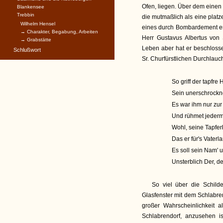
Ofen, liegen. Über dem einen
Blankensee
Trebbin
die mutmaßlich als eine plat
Wilhelm Hensel
eines durch Bombardement erl
→ Charakter, Begabung, Arbeiten
Herr Gustavus Albertus von 
→ Grabstätte
Leben aber hat er beschlosse
Schlußwort
Sr. Churfürstlichen Durchlau
So griff der tapfre
Sein unerschrockner
Es war ihm nur zur
Und rühmet jederm
Wohl, seine Tapfer
Das er für's Vater
Es soll sein Nam' 
Unsterblich Der, d
So viel über die Schild
Glasfenster mit dem Schlabr
großer Wahrscheinlichkeit 
Schlabrendorf, anzusehen i