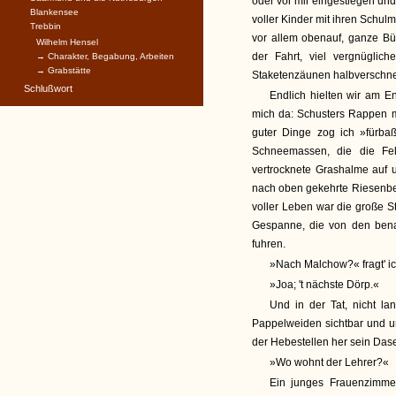
oder vor mir eingestiegen un
Blankensee
voller Kinder mit ihren Schu
Trebbin
vor allem obenauf, ganze 
Wilhelm Hensel
der Fahrt, viel vergnüglic
→ Charakter, Begabung, Arbeiten
→ Grabstätte
Staketenzäunen halbverschne
Schlußwort
Endlich hielten wir am 
mich da: Schusters Rappen mu
guter Dinge zog ich »fürba
Schneemassen, die die Fe
vertrocknete Grashalme auf 
nach oben gekehrte Riesenbes
voller Leben war die große St
Gespanne, die von den bena
fuhren.
»Nach Malchow?« fragt' i
»Joa; 't nächste Dörp.«
Und in der Tat, nicht l
Pappelweiden sichtbar und u
der Hebestellen her sein Dasei
»Wo wohnt der Lehrer?«
Ein junges Frauenzimmer,