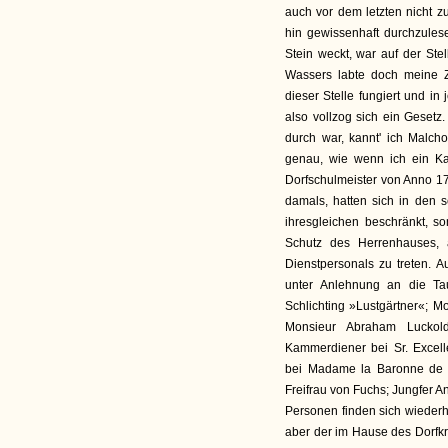
auch vor dem letzten nicht z
hin gewissenhaft durchzule
Stein weckt, war auf der Stel
Wassers labte doch meine 
dieser Stelle fungiert und i
also vollzog sich ein Gesetz
durch war, kannt' ich Malc
genau, wie wenn ich ein Kat
Dorfschulmeister von Anno 1
damals, hatten sich in den s
ihresgleichen beschränkt, s
Schutz des Herrenhauses,
Dienstpersonals zu treten. 
unter Anlehnung an die Tau
Schlichting »Lustgärtner«; M
Monsieur Abraham Luckold
Kammerdiener bei Sr. Excel
bei Madame la Baronne de F
Freifrau von Fuchs; Jungfer A
Personen finden sich wiederho
aber der im Hause des Dorfk