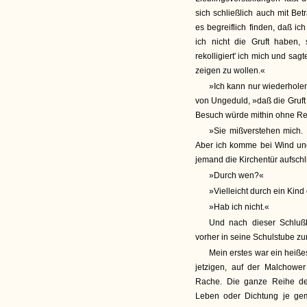
sich schließlich auch mit Bet
es begreiflich finden, daß ic
ich nicht die Gruft haben, 
rekolligiert' ich mich und sag
zeigen zu wollen.«
»Ich kann nur wiederholen
von Ungeduld, »daß die Gruft z
Besuch würde mithin ohne Resu
»Sie mißverstehen mich. 
Aber ich komme bei Wind und 
jemand die Kirchentür aufschl
»Durch wen?«
»Vielleicht durch ein Kin
»Hab ich nicht.«
Und nach dieser Schlußb
vorher in seine Schulstube zu
Mein erstes war ein heiße
jetzigen, auf der Malchow
Rache. Die ganze Reihe der
Leben oder Dichtung je gema