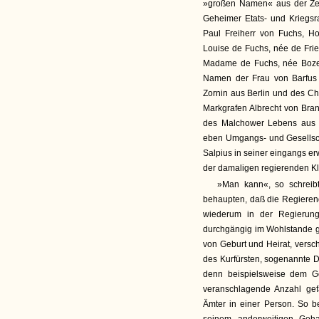
»großen Namen« aus der Zei
Geheimer Etats- und Kriegsra
Paul Freiherr von Fuchs, Ho
Louise de Fuchs, née de Fri
Madame de Fuchs, née Bozel
Namen der Frau von Barfus
Zornin aus Berlin und des C
Markgrafen Albrecht von Bran
des Malchower Lebens aus s
eben Umgangs- und Gesellscha
Salpius in seiner eingangs 
der damaligen regierenden Kl
»Man kann«, so schreib
behaupten, daß die Regieren
wiederum in der Regierun
durchgängig im Wohlstande 
von Geburt und Heirat, versc
des Kurfürsten, sogenannte D
denn beispielsweise dem G
veranschlagende Anzahl gef
Ämter in einer Person. So be