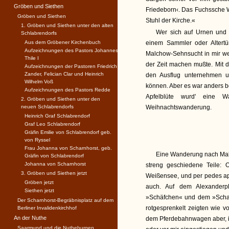
Gröben und Siethen
Friedeborn‹. Das Fuchssche 
Gröben und Siethen
Stuhl der Kirche.«
1. Gröben und Siethen unter den alten
Wer sich auf Urnen und 
Schlabrendorfs
Aus dem Gröbener Kirchenbuch
einem Sammler oder Altertüm
Aufzeichnungen des Pastors Johannes
Malchow-Sehnsucht in mir w
Thile I
der Zeit machen mußte. Mit d
Aufzeichnungen der Pastoren Friedrich
Zander, Felician Clar und Heinrich
den Ausflug unternehmen 
Wilhelm Voß
können. Aber es war anders 
Aufzeichnungen des Pastors Redde
Apfelblüte wurd' eine 
2. Gröben und Siethen unter den
neuen Schlabrendorfs
Weihnachtswanderung.
Heinrich Graf Schlabrendorf
Graf Leo Schlabrendorf
Gräfin Emilie von Schlabrendorf geb.
von Ryssel
Frau Johanna von Scharnhorst, geb.
Eine Wanderung nach Malcho
Gräfin von Schlabrendorf
Johanna von Scharnhorst
streng geschiedene Teile: 
3. Gröben und Siethen jetzt
Weißensee, und per pedes ap
Gröben jetzt
auch. Auf dem Alexanderpl
Siethen jetzt
»Schäfchen« und dem »Schau
Der Scharnhorst-Begräbnisplatz auf dem
rotgesprenkelt zeigten wie v
Berliner Invalidenkirchhof
An der Nuthe
dem Pferdebahnwagen aber, in
Saarmund und die Nutheburgen