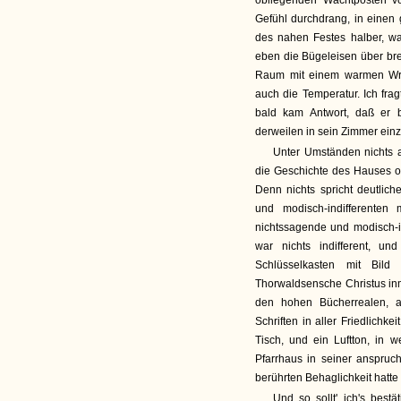
obliegenden Wachtposten v
Gefühl durchdrang, in einen 
des nahen Festes halber, w
eben die Bügeleisen über bre
Raum mit einem warmen Wrase
auch die Temperatur. Ich fra
bald kam Antwort, daß er b
derweilen in sein Zimmer einz
Unter Umständen nichts 
die Geschichte des Hauses o
Denn nichts spricht deutlic
und modisch-indifferente
nichtssagende und modisch-in
war nichts indifferent, un
Schlüsselkasten mit Bi
Thorwaldsensche Christus inm
den hohen Bücherrealen, a
Schriften in aller Friedlich
Tisch, und ein Luftton, in
Pfarrhaus in seiner anspruc
berührten Behaglichkeit hatte
Und so sollt' ich's best