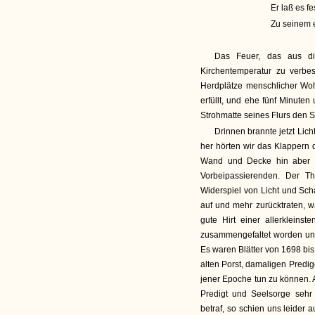
Er laß es fe
Zu seinem
Das Feuer, das aus di
Kirchentemperatur zu verbe
Herdplätze menschlicher Wo
erfüllt, und ehe fünf Minute
Strohmatte seines Flurs den
Drinnen brannte jetzt Li
her hörten wir das Klappern 
Wand und Decke hin aber h
Vorbeipassierenden. Der T
Widerspiel von Licht und Sch
auf und mehr zurücktraten, w
gute Hirt einer allerkleins
zusammengefaltet worden und
Es waren Blätter von 1698 bis
alten Porst, damaligen Predig
jener Epoche tun zu können. 
Predigt und Seelsorge seh
betraf, so schien uns leider