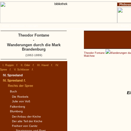
Philos
Home
Impressum
Copyright
I. Ruppin
Theodor Fontane
-
Wanderungen durch die Mark
Brandenburg
Theodor Fontane
Wanderungen dur
(1862-1889)
Malchow
I. Ruppin
f.
II. Oder
f.
III. Havel
f.
IV.
Spree
f.
V. Schlösser
f.
IV. Spreeland
IV. Spreeland
f.
Rechts der Spree
Buch
E
Die Roebels
Julie von Voß
Falkenberg
Blumberg
Der Anbau der Kirche
Der alte Teil der Kirche
Freiherr von Canitz
→ Staatsmann und Poet