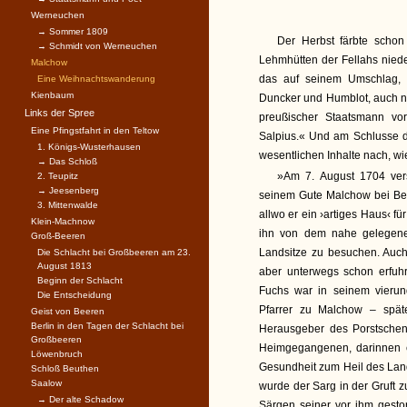
Werneuchen
→ Sommer 1809
Der Herbst färbte schon
→ Schmidt von Werneuchen
Lehmhütten der Fellahs nied
Malchow
das auf seinem Umschlag, 
Eine Weihnachtswanderung
Kienbaum
Duncker und Humblot, auch no
Links der Spree
preußischer Staatsmann vo
Eine Pfingstfahrt in den Teltow
Salpius.« Und am Schlusse d
1. Königs-Wusterhausen
wesentlichen Inhalte nach, wie
→ Das Schloß
»Am 7. August 1704 vers
2. Teupitz
→ Jeesenberg
seinem Gute Malchow bei Ber
3. Mittenwalde
allwo er ein ›artiges Haus‹ fü
Klein-Machnow
ihn von dem nahe gelegene
Groß-Beeren
Landsitze zu besuchen. Auch
Die Schlacht bei Großbeeren am 23.
August 1813
aber unterwegs schon erfuhr
Beginn der Schlacht
Fuchs war in seinem vierun
Die Entscheidung
Pfarrer zu Malchow – spät
Geist von Beeren
Berlin in den Tagen der Schlacht bei
Herausgeber des Porstschen
Großbeeren
Heimgegangenen, darinnen e
Löwenbruch
Gesundheit zum Heil des Land
Schloß Beuthen
Saalow
wurde der Sarg in der Gruft 
→ Der alte Schadow
Särgen seiner vor ihm gesto