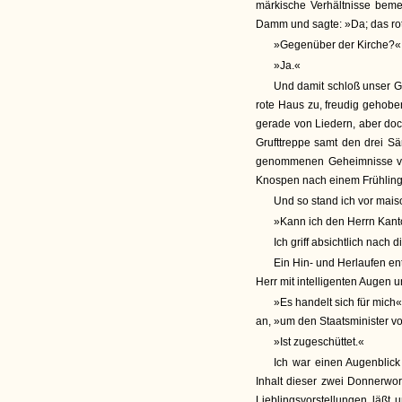
märkische Verhältnisse bem
Damm und sagte: »Da; das ro
»Gegenüber der Kirche?«
»Ja.«
Und damit schloß unser Ge
rote Haus zu, freudig gehobe
gerade von Liedern, aber doc
Grufttreppe samt den drei Sä
genommenen Geheimnisse von
Knospen nach einem Frühling
Und so stand ich vor mais
»Kann ich den Herrn Kant
Ich griff absichtlich nach d
Ein Hin- und Herlaufen ent
Herr mit intelligenten Augen
»Es handelt sich für mich«,
an, »um den Staatsminister von
»Ist zugeschüttet.«
Ich war einen Augenblick
Inhalt dieser zwei Donnerwo
Lieblingsvorstellungen läß