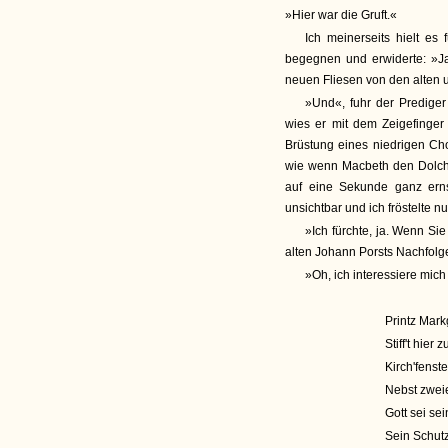
»Hier war die Gruft.«
Ich meinerseits hielt es 
begegnen und erwiderte: »J
neuen Fliesen von den alten u
»Und«, fuhr der Predige
wies er mit dem Zeigefinger
Brüstung eines niedrigen Cho
wie wenn Macbeth den Dolch 
auf eine Sekunde ganz erns
unsichtbar und ich fröstelte n
»Ich fürchte, ja. Wenn Sie
alten Johann Porsts Nachfolge
»Oh, ich interessiere mich
Printz Mark
Stiff't hier
Kirch'fenste
Nebst zwei
Gott sei sei
Sein Schutz