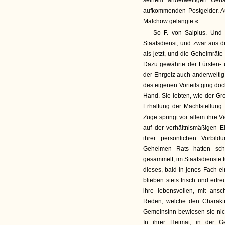
seinem anderweitigen Geha
aufkommenden Postgelder. Au
Malchow gelangte.«
So F. von Salpius. Und
Staatsdienst, und zwar aus 
als jetzt, und die Geheimräte
Dazu gewährte der Fürsten- 
der Ehrgeiz auch anderweitig
des eigenen Vorteils ging doc
Hand. Sie lebten, wie der Gr
Erhaltung der Machtstellung
Zuge springt vor allem ihre Vi
auf der verhältnismäßigen E
ihrer persönlichen Vorbild
Geheimen Rats hatten sch
gesammelt; im Staatsdienste tu
dieses, bald in jenes Fach e
blieben stets frisch und erf
ihre lebensvollen, mit ans
Reden, welche den Charakter
Gemeinsinn bewiesen sie nich
In ihrer Heimat, in der 