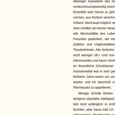
alleiniger Ausnahme des ma
verabscheuungswürdig ersch
Einzelfall aufs Ganze zu geh
solches, aus bloßem versch
Völkern überhaupt möglich se
Aber inmitten all meiner Ver
alle Wechselfälle des Lebe
Freundes gedenken, der mir
Zufällen und Unglücksfälle
Theaterbrände. Alle fünfzehn
nicht weniger oft.« Und nu
interessanten und kaum minde
an freundliche Schulhäuse
Ausnahmefall war in sein geh
fünfzehn Jahre waren um, un
wieder, und ich beschloß »
Pfarrhauses zu appellieren.
Wenige Schritte führten
übrigens ebenfalls intellige
ließ mich anfänglich in er
fürchten, aber kaum daß ich 