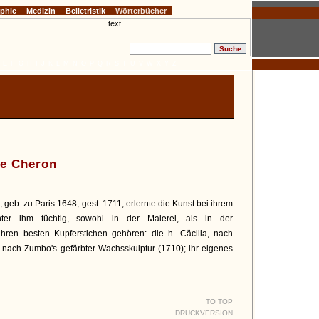
ophie
Medizin
Belletristik
Wörterbücher
E
F
G
H
I
J
K
L
M
N
O
P
Q
R
S
T
U
V
W
X
Y
Z
ie Cheron
e
, geb. zu Paris 1648, gest. 1711, erlernte die Kunst bei ihrem
nter ihm tüchtig, sowohl in der Malerei, als in der
ihren besten Kupferstichen gehören: die h. Cäcilia, nach
 nach Zumbo's gefärbter Wachsskulptur (1710); ihr eigenes
TO TOP
DRUCKVERSION