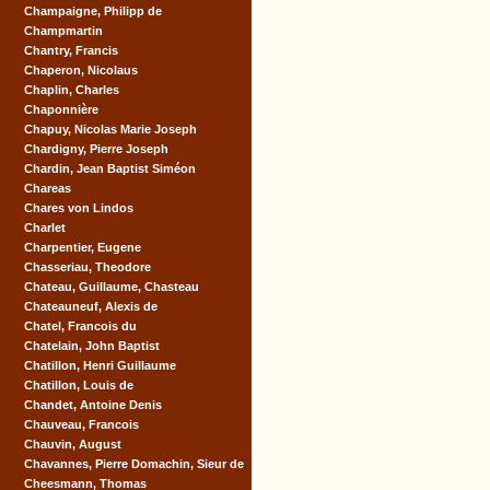
Champaigne, Philipp de
Champmartin
Chantry, Francis
Chaperon, Nicolaus
Chaplin, Charles
Chaponnière
Chapuy, Nicolas Marie Joseph
Chardigny, Pierre Joseph
Chardin, Jean Baptist Siméon
Chareas
Chares von Lindos
Charlet
Charpentier, Eugene
Chasseriau, Theodore
Chateau, Guillaume, Chasteau
Chateauneuf, Alexis de
Chatel, Francois du
Chatelain, John Baptist
Chatillon, Henri Guillaume
Chatillon, Louis de
Chandet, Antoine Denis
Chauveau, Francois
Chauvin, August
Chavannes, Pierre Domachin, Sieur de
Cheesmann, Thomas