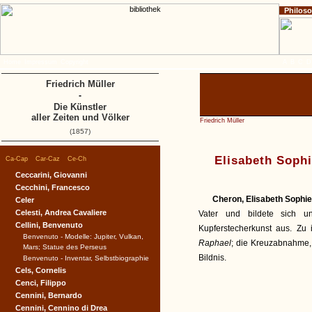
Philos
Home
Impressum
Copyright
A
B
C
D
Friedrich Müller
-
Die Künstler
aller Zeiten und Völker
Friedrich Müller
(1857)
|
|
|
Elisabeth Soph
Ca-Cap
Car-Caz
Ce-Ch
Ceccarini, Giovanni
Cecchini, Francesco
Cheron, Elisabeth Sophi
Celer
Celesti, Andrea Cavaliere
Vater und bildete sich u
Cellini, Benvenuto
Kupferstecherkunst aus. Zu 
Benvenuto - Modelle: Jupiter, Vulkan,
Raphael
; die Kreuzabnahme,
Mars; Statue des Perseus
Bildnis.
Benvenuto - Inventar, Selbstbiographie
Cels, Cornelis
Cenci, Filippo
Cennini, Bernardo
Cennini, Cennino di Drea