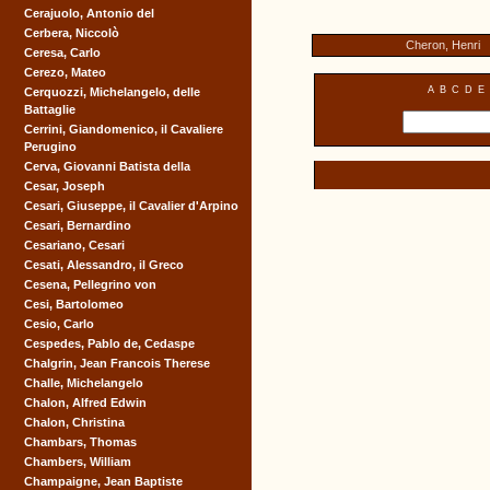
Cerajuolo, Antonio del
Cerbera, Niccolò
Cheron, Henri
Ceresa, Carlo
Cerezo, Mateo
A
B
C
D
E
Cerquozzi, Michelangelo, delle
Battaglie
Cerrini, Giandomenico, il Cavaliere
Perugino
Cerva, Giovanni Batista della
Cesar, Joseph
Cesari, Giuseppe, il Cavalier d'Arpino
Cesari, Bernardino
Cesariano, Cesari
Cesati, Alessandro, il Greco
Cesena, Pellegrino von
Cesi, Bartolomeo
Cesio, Carlo
Cespedes, Pablo de, Cedaspe
Chalgrin, Jean Francois Therese
Challe, Michelangelo
Chalon, Alfred Edwin
Chalon, Christina
Chambars, Thomas
Chambers, William
Champaigne, Jean Baptiste