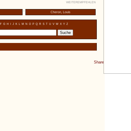
WEITEREMPFEHLEN
-
Cheron, Louis
F
G
H
I
J
K
L
M
N
O
P
Q
R
S
T
U
V
W
X
Y
Z
Share