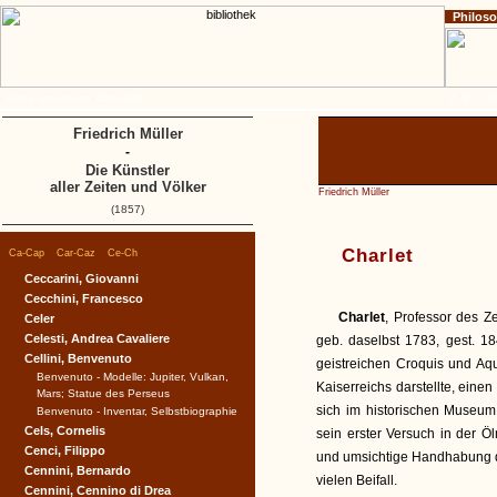
Philos
Home
Impressum
Copyright
A
B
C
D
Friedrich Müller
-
Die Künstler
aller Zeiten und Völker
Friedrich Müller
(1857)
|
|
|
Charlet
Ca-Cap
Car-Caz
Ce-Ch
Ceccarini, Giovanni
Cecchini, Francesco
Charlet
, Professor des Z
Celer
Celesti, Andrea Cavaliere
geb. daselbst 1783, gest. 1
Cellini, Benvenuto
geistreichen Croquis und Aq
Benvenuto - Modelle: Jupiter, Vulkan,
Kaiserreichs darstellte, ein
Mars; Statue des Perseus
sich im historischen Museum
Benvenuto - Inventar, Selbstbiographie
Cels, Cornelis
sein erster Versuch in der Ö
Cenci, Filippo
und umsichtige Handhabung d
Cennini, Bernardo
vielen Beifall.
Cennini, Cennino di Drea