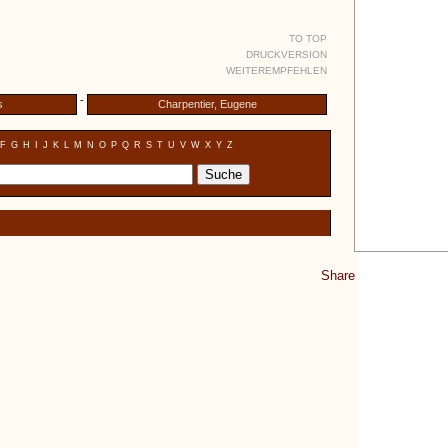
TO TOP
DRUCKVERSION
WEITEREMPFEHLEN
-
s
Charpentier, Eugene
F
G
H
I
J
K
L
M
N
O
P
Q
R
S
T
U
V
W
X
Y
Z
Share