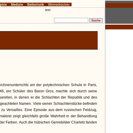
ophie
Medizin
Belletristik
Wörterbücher
E
F
G
H
I
J
K
L
M
N
O
P
Q
R
S
T
U
V
W
X
Y
Z
eichnenunterrichts am der polytechnischen Schule in Paris,
846, ein Schüler des Baron
Gros
, machte sich durch seine
uarellen, in denen er die Schlachten der Republik und des
en geachteten Namen. Viele seiner Schlachtenstücke befinden
 zu Versailles. Eine Episode aus dem russischen Feldzug,
lmalerei zeigt gleichfalls große Wahrheit in der Behandlung
er Farben. Auch die hübschen Genrebilder Charlets fanden