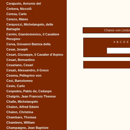
Cerajuolo, Antonio del
Cerbera, Niccolò
Ceresa, Carlo
Cerezo, Mateo
Cerquozzi, Michelangelo, delle
Battaglie
Chares von Lindo
Cerrini, Giandomenico, il Cavaliere
Perugino
A
B
C
D
E
Cerva, Giovanni Batista della
Cesar, Joseph
Cesari, Giuseppe, il Cavalier d'Arpino
Cesari, Bernardino
Cesariano, Cesari
Cesati, Alessandro, il Greco
Cesena, Pellegrino von
Cesi, Bartolomeo
Cesio, Carlo
Cespedes, Pablo de, Cedaspe
Chalgrin, Jean Francois Therese
Challe, Michelangelo
Chalon, Alfred Edwin
Chalon, Christina
Chambars, Thomas
Chambers, William
Champaigne, Jean Baptiste