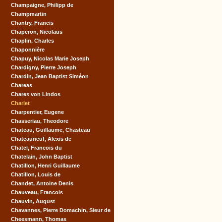
Champaigne, Philipp de
Champmartin
Chantry, Francis
Chaperon, Nicolaus
Chaplin, Charles
Chaponnière
Chapuy, Nicolas Marie Joseph
Chardigny, Pierre Joseph
Chardin, Jean Baptist Siméon
Chareas
Chares von Lindos
Charlet
Charpentier, Eugene
Chasseriau, Theodore
Chateau, Guillaume, Chasteau
Chateauneuf, Alexis de
Chatel, Francois du
Chatelain, John Baptist
Chatillon, Henri Guillaume
Chatillon, Louis de
Chandet, Antoine Denis
Chauveau, Francois
Chauvin, August
Chavannes, Pierre Domachin, Sieur de
Cheesmann, Thomas