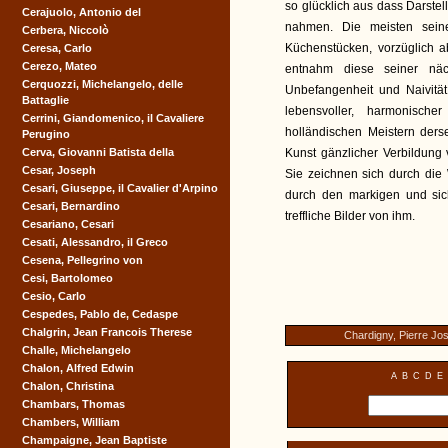
so glücklich aus dass Darstel
Cerajuolo, Antonio del
nahmen. Die meisten sein
Cerbera, Niccolò
Küchenstücken, vorzüglich 
Ceresa, Carlo
Cerezo, Mateo
entnahm diese seiner nä
Cerquozzi, Michelangelo, delle
Unbefangenheit und Naivität
Battaglie
lebensvoller, harmonisch
Cerrini, Giandomenico, il Cavaliere
holländischen Meistern ders
Perugino
Cerva, Giovanni Batista della
Kunst gänzlicher Verbildung 
Cesar, Joseph
Sie zeichnen sich durch die
Cesari, Giuseppe, il Cavalier d'Arpino
durch den markigen und sic
Cesari, Bernardino
treffliche Bilder von ihm.
Cesariano, Cesari
Cesati, Alessandro, il Greco
Cesena, Pellegrino von
Cesi, Bartolomeo
Cesio, Carlo
Cespedes, Pablo de, Cedaspe
Chalgrin, Jean Francois Therese
Chardigny, Pierre Jo
Challe, Michelangelo
Chalon, Alfred Edwin
A
B
C
D
E
Chalon, Christina
Chambars, Thomas
Chambers, William
Champaigne, Jean Baptiste