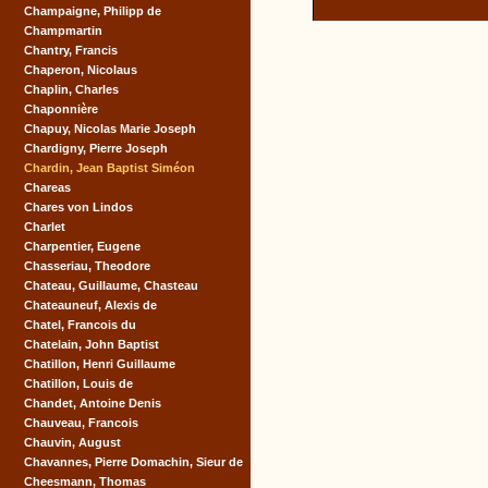
Champaigne, Philipp de
Champmartin
Chantry, Francis
Chaperon, Nicolaus
Chaplin, Charles
Chaponnière
Chapuy, Nicolas Marie Joseph
Chardigny, Pierre Joseph
Chardin, Jean Baptist Siméon
Chareas
Chares von Lindos
Charlet
Charpentier, Eugene
Chasseriau, Theodore
Chateau, Guillaume, Chasteau
Chateauneuf, Alexis de
Chatel, Francois du
Chatelain, John Baptist
Chatillon, Henri Guillaume
Chatillon, Louis de
Chandet, Antoine Denis
Chauveau, Francois
Chauvin, August
Chavannes, Pierre Domachin, Sieur de
Cheesmann, Thomas