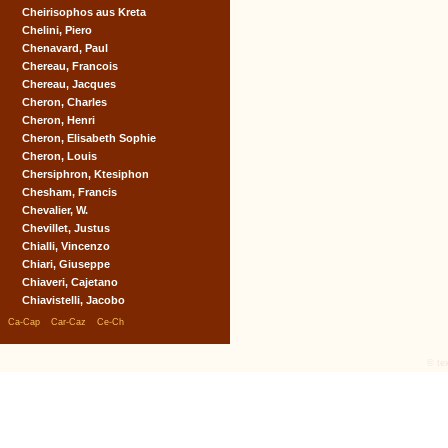
Cheirisophos aus Kreta
Chelini, Piero
Chenavard, Paul
Chereau, Francois
Chereau, Jacques
Cheron, Charles
Cheron, Henri
Cheron, Elisabeth Sophie
Cheron, Louis
Chersiphron, Ktesiphon
Chesham, Francis
Chevalier, W.
Chevillet, Justus
Chialli, Vincenzo
Chiari, Giuseppe
Chiaveri, Cajetano
Chiavistelli, Jacobo
|
|
|
Ca-Cap
Car-Caz
Ce-Ch
© tex