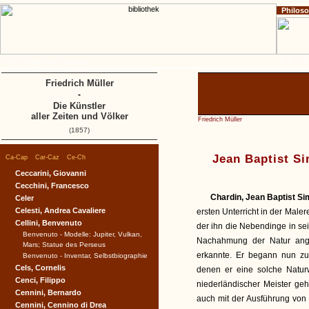
Philos
Home
Impressum
Copyright
A
B
C
D
Friedrich Müller
-
Die Künstler
aller Zeiten und Völker
Friedrich Müller
(1857)
|
|
|
Jean Baptist S
Ca-Cap
Car-Caz
Ce-Ch
Ceccarini, Giovanni
Cecchini, Francesco
Chardin, Jean Baptist S
Celer
Celesti, Andrea Cavaliere
ersten Unterricht in der Maler
Cellini, Benvenuto
der ihn die Nebendinge in sei
Benvenuto - Modelle: Jupiter, Vulkan,
Nachahmung der Natur angew
Mars; Statue des Perseus
erkannte. Er begann nun zun
Benvenuto - Inventar, Selbstbiographie
Cels, Cornelis
denen er eine solche Naturw
Cenci, Filippo
niederländischer Meister ge
Cennini, Bernardo
auch mit der Ausführung von 
Cennini, Cennino di Drea