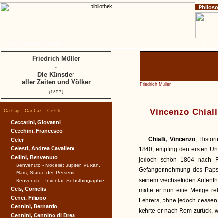
Philos
Home
Impressum
Copyright
A
B
C
D
Friedrich Müller
-
Die Künstler
aller Zeiten und Völker
Friedrich Müller
(1857)
|
|
|
Vincenzo Chiall
Ca-Cap
Car-Caz
Ce-Ch
Ceccarini, Giovanni
Cecchini, Francesco
Chialli, Vincenzo
, Histor
Celer
Celesti, Andrea Cavaliere
1840, empfing den ersten Unt
Cellini, Benvenuto
jedoch schön 1804 nach
Benvenuto - Modelle: Jupiter, Vulkan,
Gefangennehmung des Papstes
Mars; Statue des Perseus
seinem wechselnden Aufentha
Benvenuto - Inventar, Selbstbiographie
Cels, Cornelis
malte er nun eine Menge rel
Cenci, Filippo
Lehrers, ohne jedoch dessen 
Cennini, Bernardo
kehrte er nach Rom zurück, w
Cennini, Cennino di Drea