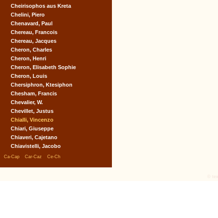
Cheirisophos aus Kreta
Chelini, Piero
Chenavard, Paul
Chereau, Francois
Chereau, Jacques
Cheron, Charles
Cheron, Henri
Cheron, Elisabeth Sophie
Cheron, Louis
Chersiphron, Ktesiphon
Chesham, Francis
Chevalier, W.
Chevillet, Justus
Chialli, Vincenzo
Chiari, Giuseppe
Chiaveri, Cajetano
Chiavistelli, Jacobo
|
|
|
Ca-Cap
Car-Caz
Ce-Ch
© tex