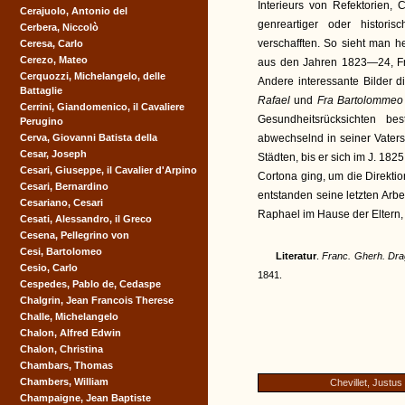
Interieurs von Refektorien,
Cerajuolo, Antonio del
genreartiger oder histori
Cerbera, Niccolò
verschafften. So sieht man h
Ceresa, Carlo
Cerezo, Mateo
aus den Jahren 1823—24, Fri
Cerquozzi, Michelangelo, delle
Andere interessante Bilder d
Battaglie
Rafael
und
Fra Bartolomme
Cerrini, Giandomenico, il Cavaliere
Gesundheitsrücksichten b
Perugino
Cerva, Giovanni Batista della
abwechselnd in seiner Vater
Cesar, Joseph
Städten, bis er sich im J. 182
Cesari, Giuseppe, il Cavalier d'Arpino
Cortona ging, um die Direkti
Cesari, Bernardino
entstanden seine letzten Arb
Cesariano, Cesari
Raphael im Hause der Eltern, 
Cesati, Alessandro, il Greco
Cesena, Pellegrino von
Cesi, Bartolomeo
Literatur
.
Franc. Gherh. Dr
Cesio, Carlo
1841.
Cespedes, Pablo de, Cedaspe
Chalgrin, Jean Francois Therese
Challe, Michelangelo
Chalon, Alfred Edwin
Chalon, Christina
Chambars, Thomas
Chambers, William
Chevillet, Justus
Champaigne, Jean Baptiste