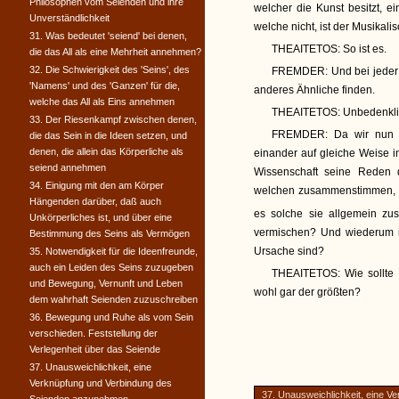
Philosophen vom Seienden und ihre
welcher die Kunst besitzt, 
Unverständlichkeit
welche nicht, ist der Musikali
31. Was bedeutet 'seiend' bei denen,
THEAITETOS:
So ist es.
die das All als eine Mehrheit annehmen?
32. Die Schwierigkeit des 'Seins', des
FREMDER:
Und bei jeder
'Namens' und des 'Ganzen' für die,
anderes Ähnliche finden.
welche das All als Eins annehmen
THEAITETOS:
Unbedenkli
33. Der Riesenkampf zwischen denen,
FREMDER:
Da wir nun z
die das Sein in die Ideen setzen, und
denen, die allein das Körperliche als
einander auf gleiche Weise i
seiend annehmen
Wissenschaft seine Reden du
34. Einigung mit den am Körper
welchen zusammenstimmen, 
Hängenden darüber, daß auch
es solche sie allgemein zu
Unkörperliches ist, und über eine
vermischen? Und wiederum 
Bestimmung des Seins als Vermögen
Ursache sind?
35. Notwendigkeit für die Ideenfreunde,
auch ein Leiden des Seins zuzugeben
THEAITETOS:
Wie sollte 
und Bewegung, Vernunft und Leben
wohl gar der größten?
dem wahrhaft Seienden zuzuschreiben
36. Bewegung und Ruhe als vom Sein
verschieden. Feststellung der
Verlegenheit über das Seiende
37. Unausweichlichkeit, eine
Verknüpfung und Verbindung des
37. Unausweichlichkeit, eine V