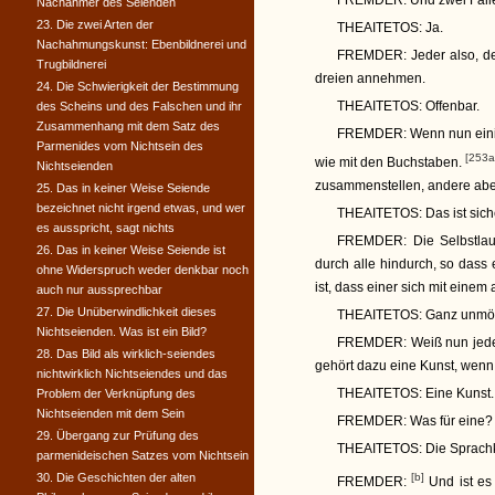
FREMDER:
Und zwei Fälle
Nachahmer des Seienden
23. Die zwei Arten der
THEAITETOS:
Ja.
Nachahmungskunst: Ebenbildnerei und
FREMDER:
Jeder also, de
Trugbildnerei
dreien annehmen.
24. Die Schwierigkeit der Bestimmung
THEAITETOS:
Offenbar.
des Scheins und des Falschen und ihr
Zusammenhang mit dem Satz des
FREMDER:
Wenn nun einig
Parmenides vom Nichtsein des
[253a
wie mit den Buchstaben.
Nichtseienden
zusammenstellen, andere aber
25. Das in keiner Weise Seiende
bezeichnet nicht irgend etwas, und wer
THEAITETOS:
Das ist sich
es ausspricht, sagt nichts
FREMDER:
Die Selbstlau
26. Das in keiner Weise Seiende ist
durch alle hindurch, so dass
ohne Widerspruch weder denkbar noch
ist, dass einer sich mit einem
auch nur aussprechbar
27. Die Unüberwindlichkeit dieses
THEAITETOS:
Ganz unmög
Nichtseienden. Was ist ein Bild?
FREMDER:
Weiß nun jede
28. Das Bild als wirklich-seiendes
gehört dazu eine Kunst, wenn
nichtwirklich Nichtseiendes und das
THEAITETOS:
Eine Kunst.
Problem der Verknüpfung des
Nichtseienden mit dem Sein
FREMDER:
Was für eine?
29. Übergang zur Prüfung des
THEAITETOS:
Die Sprach
parmenideischen Satzes vom Nichtsein
30. Die Geschichten der alten
[b]
FREMDER:
Und ist es 