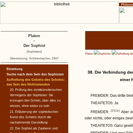
Philos
Home
Impressum
Copyright
Platon
-
Der Sophist
(Sophistes)
Platon
Sophistes
Aufhellung d
Übersetzung: Schleiermacher, 1807
Einleitung
38. Die Verbindung der
Suche nach dem Sein des Sophisten
einer 
Aufhellung des Gebiets des Scheins:
das Sein des Nichtseienden
20. Prüfung des streitkünstlerischen
Vermögens der Sophisten: Sie
FREMDER:
Das dritte blei
erzeugen den Schein, über alles zu
THEAITETOS:
Ja.
wissen, ohne weise zu sein
[252e]
21. Erläuterung der sophistischen
FREMDER:
Aber ei
Kunst des Scheins durch die
oder nichts, oder einiges zwa
nachahmende Darstellung
THEAITETOS:
Ganz gewiß
22. Der Sophist als Zauberer und