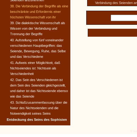
Seienden anzunehmen
Verbindung des Seienden 
38. Die Verbindung der Begriffe als eine
beschränkte und Erfordernis einer
höchsten Wissenschaft von ihr
39. Die dialektische Wissenschaft als
Wissen von der Verbindung und
Trennung der Begriffe
40. Aufstellung von fünf voneinander
verschiedenen Hauptbegriffen: das
Seiende, Bewegung, Ruhe, das Selbe
und das Verschiedene
41. Aufweis einer Möglichkeit, daß
Nichtseiendes ist: Nichtsein als
Verschiedenheit
42. Das Sein des Verschiedenen ist
dem Sein des Seienden gleichgestellt,
und daher ist das Nichtseiende ebenso
wie das Seiende
43. Schlußzusammenfassung über die
Natur des Nichtseienden und die
Notwendigkeit seines Seins
Entdeckung des Seins des Sophisten
© tex