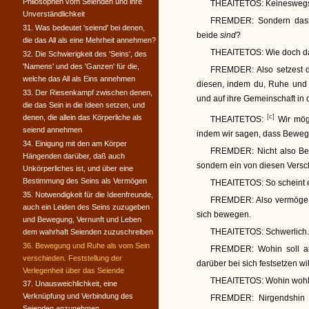
Philosophen vom Seienden und ihre
THEAITETOS:
Keinesweg
Unverständlichkeit
FREMDER:
Sondern dass 
31. Was bedeutet 'seiend' bei denen,
beide
sind
?
die das All als eine Mehrheit annehmen?
THEAITETOS:
Wie doch d
32. Die Schwierigkeit des 'Seins', des
'Namens' und des 'Ganzen' für die,
FREMDER:
Also setzest 
welche das All als Eins annehmen
diesen, indem du, Ruhe un
33. Der Riesenkampf zwischen denen,
und auf ihre Gemeinschaft in
die das Sein in die Ideen setzen, und
[c]
denen, die allein das Körperliche als
THEAITETOS:
Wir möge
seiend annehmen
indem wir sagen, dass Beweg
34. Einigung mit den am Körper
FREMDER:
Nicht also B
Hängenden darüber, daß auch
sondern ein von diesen Versc
Unkörperliches ist, und über eine
Bestimmung des Seins als Vermögen
THEAITETOS:
So scheint 
35. Notwendigkeit für die Ideenfreunde,
FREMDER:
Also vermöge 
auch ein Leiden des Seins zuzugeben
sich bewegen.
und Bewegung, Vernunft und Leben
THEAITETOS:
Schwerlich.
dem wahrhaft Seienden zuzuschreiben
36. Bewegung und Ruhe als vom Sein
FREMDER:
Wohin soll a
verschieden. Feststellung der
darüber bei sich festsetzen wi
Verlegenheit über das Seiende
THEAITETOS:
Wohin wohl
37. Unausweichlichkeit, eine
Verknüpfung und Verbindung des
FREMDER:
Nirgendshin 
Seienden anzunehmen