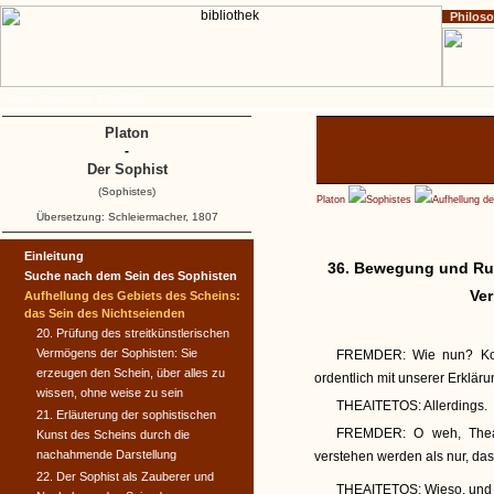
Philos
Home
Impressum
Copyright
Platon
-
Der Sophist
(Sophistes)
Platon
Sophistes
Aufhellung d
Übersetzung: Schleiermacher, 1807
Einleitung
36. Bewegung und Ruh
Suche nach dem Sein des Sophisten
Ver
Aufhellung des Gebiets des Scheins:
das Sein des Nichtseienden
20. Prüfung des streitkünstlerischen
Vermögens der Sophisten: Sie
FREMDER:
Wie nun? Komm
erzeugen den Schein, über alles zu
ordentlich mit unserer Erklär
wissen, ohne weise zu sein
THEAITETOS:
Allerdings.
21. Erläuterung der sophistischen
FREMDER:
O weh, Theai
Kunst des Scheins durch die
nachahmende Darstellung
verstehen werden als nur, das
22. Der Sophist als Zauberer und
THEAITETOS:
Wieso, und 