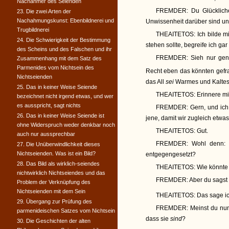
Nachahmer des Seienden
FREMDER:
Du Glückliche
23. Die zwei Arten der
Nachahmungskunst: Ebenbildnerei und
Unwissenheit darüber sind un
Trugbildnerei
THEAITETOS:
Ich bilde m
24. Die Schwierigkeit der Bestimmung
stehen sollte, begreife ich gar 
des Scheins und des Falschen und ihr
FREMDER:
Sieh nur gena
Zusammenhang mit dem Satz des
Parmenides vom Nichtsein des
Recht eben das könnten gefr
Nichtseienden
das All
sei
Warmes und Kaltes
25. Das in keiner Weise Seiende
THEAITETOS:
Erinnere mi
bezeichnet nicht irgend etwas, und wer
es ausspricht, sagt nichts
FREMDER:
Gern, und ich 
26. Das in keiner Weise Seiende ist
jene, damit wir zugleich etw
ohne Widerspruch weder denkbar noch
THEAITETOS:
Gut.
auch nur aussprechbar
FREMDER:
Wohl denn: h
27. Die Unüberwindlichkeit dieses
Nichtseienden. Was ist ein Bild?
entgegengesetzt?
28. Das Bild als wirklich-seiendes
THEAITETOS:
Wie könnte 
nichtwirklich Nichtseiendes und das
FREMDER:
Aber du sagst 
Problem der Verknüpfung des
Nichtseienden mit dem Sein
THEAITETOS:
Das sage ich
29. Übergang zur Prüfung des
FREMDER:
Meinst du nun
parmenideischen Satzes vom Nichtsein
dass sie
sind
?
30. Die Geschichten der alten