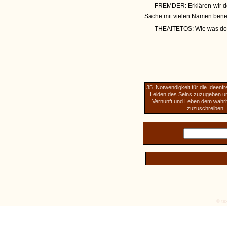
FREMDER:
Erklären wir 
Sache mit vielen Namen ben
THEAITETOS:
Wie was doc
35. Notwendigkeit für die Ideenf
Leiden des Seins zuzugeben 
Vernunft und Leben dem wahrh
zuzuschreiben
© tex