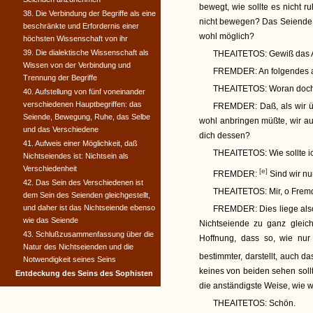
bewegt, wie sollte es nicht 
38. Die Verbindung der Begriffe als eine
nicht bewegen? Das Seiende ha
beschränkte und Erfordernis einer
wohl möglich?
höchsten Wissenschaft von ihr
39. Die dialektische Wissenschaft als
THEAITETOS:
Gewiß das A
Wissen von der Verbindung und
FREMDER:
An folgendes a
Trennung der Begriffe
THEAITETOS:
Woran doc
40. Aufstellung von fünf voneinander
verschiedenen Hauptbegriffen: das
FREMDER:
Daß, als wir 
Seiende, Bewegung, Ruhe, das Selbe
wohl anbringen müßte, wir au
und das Verschiedene
dich dessen?
41. Aufweis einer Möglichkeit, daß
THEAITETOS:
Wie sollte i
Nichtseiendes ist: Nichtsein als
Verschiedenheit
[e]
FREMDER:
Sind wir nu
42. Das Sein des Verschiedenen ist
THEAITETOS:
Mir, o Frem
dem Sein des Seienden gleichgestellt,
und daher ist das Nichtseiende ebenso
FREMDER:
Dies liege al
wie das Seiende
Nichtseiende zu ganz gleich
43. Schlußzusammenfassung über die
Hoffnung, dass so, wie nur
Natur des Nichtseienden und die
bestimmter, darstellt, auch d
Notwendigkeit seines Seins
keines von beiden sehen sollt
Entdeckung des Seins des Sophisten
die anständigste Weise, wie w
THEAITETOS:
Schön.