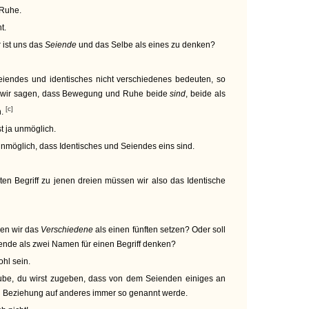
 Ruhe.
t.
r ist uns das
Seiende
und das Selbe als eines zu denken?
endes und identisches nicht verschiedenes bedeuten, so
 wir sagen, dass Bewegung und Ruhe beide
sind
, beide als
[c]
n.
st ja unmöglich.
unmöglich, dass Identisches und Seiendes eins sind.
ten Begriff zu jenen dreien müssen wir also das Identische
en wir das
Verschiedene
als einen fünften setzen? Oder soll
nde als zwei Namen für einen Begriff denken?
hl sein.
aube, du wirst zugeben, dass von dem Seienden einiges an
 in Beziehung auf anderes immer so genannt werde.