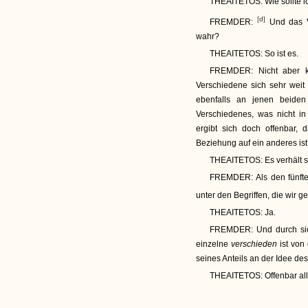
THEAITETOS:
Wie sollte i
[d]
FREMDER:
Und das V
wahr?
THEAITETOS:
So ist es.
FREMDER:
Nicht aber k
Verschiedene sich sehr weit
ebenfalls an jenen beide
Verschiedenes, was nicht i
ergibt sich doch offenbar, 
Beziehung auf ein anderes ist
THEAITETOS:
Es verhält s
FREMDER:
Als den fünft
unter den Begriffen, die wir 
THEAITETOS:
Ja.
FREMDER:
Und durch sie
einzelne
verschieden
ist von
seines Anteils an der Idee de
THEAITETOS:
Offenbar all