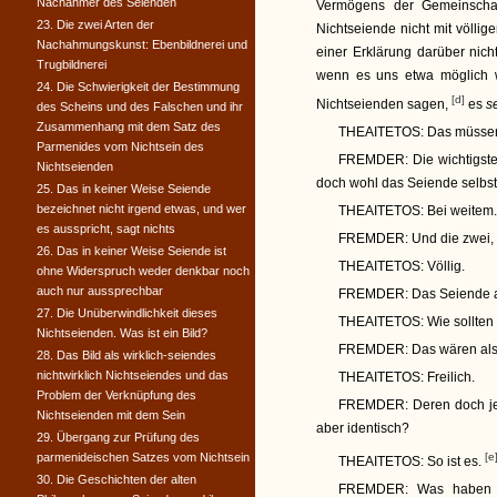
Nachahmer des Seienden
Vermögens der Gemeinscha
23. Die zwei Arten der
Nichtseiende nicht mit völli
Nachahmungskunst: Ebenbildnerei und
einer Erklärung darüber nicht
Trugbildnerei
wenn es uns etwa möglich 
24. Die Schwierigkeit der Bestimmung
[d]
Nichtseienden sagen,
es
s
des Scheins und des Falschen und ihr
Zusammenhang mit dem Satz des
THEAITETOS:
Das müssen w
Parmenides vom Nichtsein des
FREMDER:
Die wichtigste
Nichtseienden
doch wohl das Seiende selb
25. Das in keiner Weise Seiende
bezeichnet nicht irgend etwas, und wer
THEAITETOS:
Bei weitem.
es ausspricht, sagt nichts
FREMDER:
Und die zwei, 
26. Das in keiner Weise Seiende ist
THEAITETOS:
Völlig.
ohne Widerspruch weder denkbar noch
auch nur aussprechbar
FREMDER:
Das Seiende ab
27. Die Unüberwindlichkeit dieses
THEAITETOS:
Wie sollten 
Nichtseienden. Was ist ein Bild?
FREMDER:
Das wären also
28. Das Bild als wirklich-seiendes
nichtwirklich Nichtseiendes und das
THEAITETOS:
Freilich.
Problem der Verknüpfung des
FREMDER:
Deren doch je
Nichtseienden mit dem Sein
aber identisch?
29. Übergang zur Prüfung des
parmenideischen Satzes vom Nichtsein
[e
THEAITETOS:
So ist es.
30. Die Geschichten der alten
FREMDER:
Was haben wi