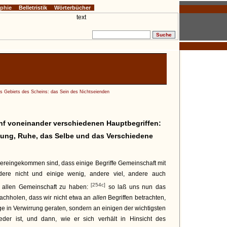
ophie
Belletristik
Wörterbücher
es Gebiets des Scheins: das Sein des Nichtseienden
ünf voneinander verschiedenen Hauptbegriffen:
ung, Ruhe, das Selbe und das Verschiedene
ereingekommen sind, dass einige Begriffe Gemeinschaft mit
dere nicht und einige wenig, andere viel, andere auch
[254c]
it allen Gemeinschaft zu haben:
so laß uns nun das
achholen, dass wir nicht etwa an
allen
Begriffen betrachten,
ge in Verwirrung geraten, sondern an einigen der wichtigsten
eder ist, und dann, wie er sich verhält in Hinsicht des