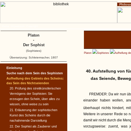
Philos
Home
Impressum
Copyright
Platon
-
Der Sophist
(Sophistes)
Platon
Sophistes
Aufhellung d
Übersetzung: Schleiermacher, 1807
Einleitung
40. Aufstellung von f
Suche nach dem Sein des Sophisten
das Seiende, Beweg
Aufhellung des Gebiets des Scheins:
das Sein des Nichtseienden
20. Prüfung des streitkünstlerischen
Vermögens der Sophisten: Sie
FREMDER:
Da wir nun üb
erzeugen den Schein, über alles zu
einander haben wollen, an
wissen, ohne weise zu sein
überhaupt nichts hindert, m
21. Erläuterung der sophistischen
Weitere in unserer Rede so n
Kunst des Scheins durch die
damit wir nicht durch die Men
nachahmende Darstellung
vorzugsweise: zuerst, was j
22. Der Sophist als Zauberer und