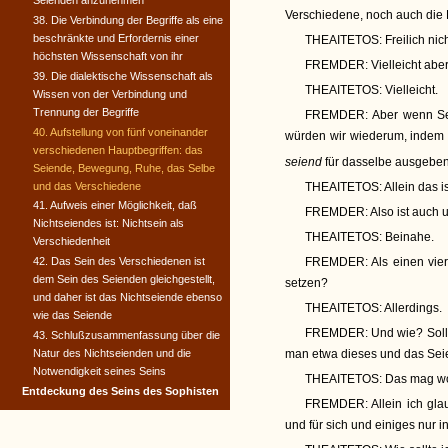
Seienden anzunehmen
Verschiedene, noch auch die
38. Die Verbindung der Begriffe als eine
beschränkte und Erfordernis einer
THEAITETOS:
Freilich nich
höchsten Wissenschaft von ihr
FREMDER:
Vielleicht abe
39. Die dialektische Wissenschaft als
THEAITETOS:
Vielleicht.
Wissen von der Verbindung und
Trennung der Begriffe
FREMDER:
Aber wenn Sei
40. Aufstellung von fünf voneinander
würden wir wiederum, indem
verschiedenen Hauptbegriffen: das
seiend
für dasselbe ausgebe
Seiende, Bewegung, Ruhe, das Selbe
und das Verschiedene
THEAITETOS:
Allein das i
41. Aufweis einer Möglichkeit, daß
FREMDER:
Also ist auch 
Nichtseiendes ist: Nichtsein als
THEAITETOS:
Beinahe.
Verschiedenheit
42. Das Sein des Verschiedenen ist
FREMDER:
Als einen vier
dem Sein des Seienden gleichgestellt,
setzen?
und daher ist das Nichtseiende ebenso
THEAITETOS:
Allerdings.
wie das Seiende
FREMDER:
Und wie? Soll
43. Schlußzusammenfassung über die
Natur des Nichtseienden und die
man etwa dieses und das Seie
Notwendigkeit seines Seins
THEAITETOS:
Das mag wo
Entdeckung des Seins des Sophisten
FREMDER:
Allein ich gl
und für sich und einiges nur