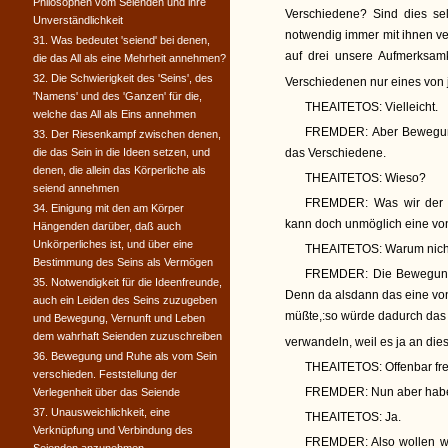
Philosophen vom Seienden und ihre
Verschiedene? Sind dies se
Unverständlichkeit
notwendig immer mit ihnen ve
31. Was bedeutet 'seiend' bei denen,
auf drei unsere Aufmerksam
die das All als eine Mehrheit annehmen?
32. Die Schwierigkeit des 'Seins', des
Verschiedenen nur eines von
'Namens' und des 'Ganzen' für die,
THEAITETOS:
Vielleicht.
welche das All als Eins annehmen
FREMDER:
Aber Bewegun
33. Der Riesenkampf zwischen denen,
die das Sein in die Ideen setzen, und
das Verschiedene.
denen, die allein das Körperliche als
THEAITETOS:
Wieso?
seiend annehmen
FREMDER:
Was wir der 
34. Einigung mit den am Körper
kann doch unmöglich eine von
Hängenden darüber, daß auch
Unkörperliches ist, und über eine
THEAITETOS:
Warum nich
Bestimmung des Seins als Vermögen
FREMDER:
Die Bewegung
35. Notwendigkeit für die Ideenfreunde,
Denn da alsdann das eine von
auch ein Leiden des Seins zuzugeben
müßte,:so würde dadurch das 
und Bewegung, Vernunft und Leben
dem wahrhaft Seienden zuzuschreiben
verwandeln, weil es ja an die
36. Bewegung und Ruhe als vom Sein
THEAITETOS:
Offenbar fre
verschieden. Feststellung der
FREMDER:
Nun aber habe
Verlegenheit über das Seiende
37. Unausweichlichkeit, eine
THEAITETOS:
Ja.
Verknüpfung und Verbindung des
FREMDER:
Also wollen w